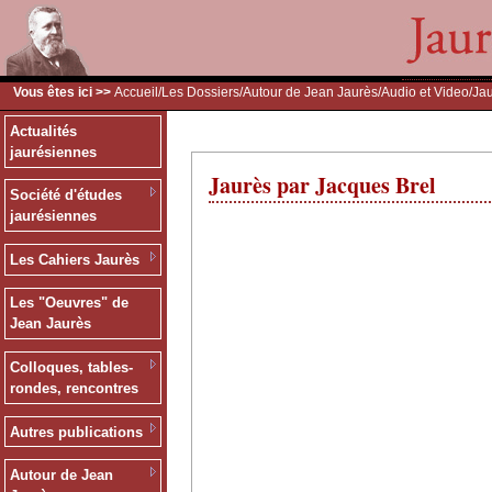
Vous êtes ici >>
Accueil
/
Les Dossiers
/
Autour de Jean Jaurès
/
Audio et Video
/Ja
Actualités
jaurésiennes
Jaurès par Jacques Brel
Société d'études
jaurésiennes
Les Cahiers Jaurès
Les "Oeuvres" de
Jean Jaurès
Colloques, tables-
rondes, rencontres
Autres publications
Autour de Jean