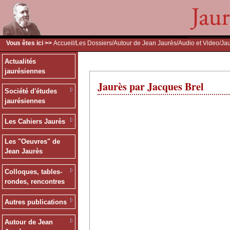
Vous êtes ici >>
Accueil
/
Les Dossiers
/
Autour de Jean Jaurès
/
Audio et Video
/Ja
Actualités
jaurésiennes
Jaurès par Jacques Brel
Société d'études
jaurésiennes
Les Cahiers Jaurès
Les "Oeuvres" de
Jean Jaurès
Colloques, tables-
rondes, rencontres
Autres publications
Autour de Jean