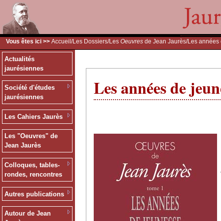
Vous êtes ici >>
Accueil
/
Les Dossiers
/
Les
Oeuvres
de Jean Jaurès
/Les années
Actualités
jaurésiennes
Les années de jeun
Société d'études
jaurésiennes
Les Cahiers Jaurès
Les "Oeuvres" de
Jean Jaurès
Colloques, tables-
rondes, rencontres
Autres publications
Autour de Jean