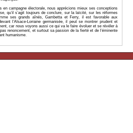
ns en campagne électorale, nous apprécions mieux ses conceptions
ise, qu’il s’agit toujours de conclure, sur la laïcité, sur les réformes
omme ses grands aînés, Gambetta et Ferry, il est favorable aux
devant l’Alsace-Lorraine germanisée, il peut se montrer prudent et
t, car nous voyons aussi ce qui va le faire évoluer et se révéler à
 pas renoncement, et surtout sa passion de la fierté et de l’éminente
fiant humanisme.