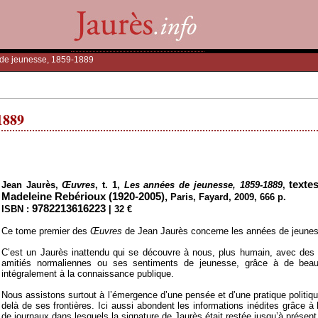
 de jeunesse, 1859-1889
1889
texte
Jean Jaurès,
Œuvres
, t. 1,
Les années de jeunesse
, 1859-1889
,
Madeleine Rebérioux (1920-2005),
Paris, Fayard, 2009, 666 p.
9782213616223
ISBN :
| 32 €
Ce tome premier des
Œuvres
de Jean Jaurès concerne les années de jeunesse
C’est un Jaurès inattendu qui se découvre à nous, plus humain, avec des i
amitiés normaliennes ou ses sentiments de jeunesse, grâce à de beau
intégralement à la connaissance publique.
Nous assistons surtout à l’émergence d’une pensée et d’une pratique politiqu
delà de ses frontières. Ici aussi abondent les informations inédites grâce à 
de journaux dans lesquels la signature de Jaurès était restée jusqu’à présent