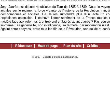
Jean Jaurès est député républicain du Tarn de 1885 à 1889. Nous le voyo
initiales sur le régime, la force vivante de l’histoire de la Révolution frança
démocratiques et sociales. Ce Jaurès surprendra plus d’un lecteur : c
expéditions coloniales, il éprouve l’amer sentiment de la France mutilée 
modéré face aux réformes à entreprendre. Jaurès avant Jaurès ? Pas seulemen
lui-même : sa générosité, son intelligence, sa fermeté, car modération n’est
égalité entre citoyens, entre tous les fils de la Révolution, son solide et con
Rédacteurs
Haut de page
Plan du site
Crédits
© 2007 - Société d'études jaurésiennes.