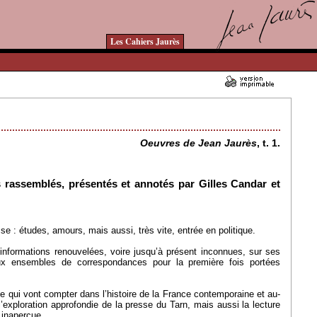
Les Cahiers Jaurès
06/10/2009 - Lu 17750 fois
Oeuvres de Jean Jaurès
, t. 1.
s rassemblés, présentés et annotés par Gilles Candar et
 : études, amours, mais aussi, très vite, entrée en politique.
nformations renouvelées, voire jusqu’à présent inconnues, sur ses
x ensembles de correspondances pour la première fois portées
e qui vont compter dans l’histoire de la France contemporaine et au-
l’exploration approfondie de la presse du Tarn, mais aussi la lecture
 inaperçue.