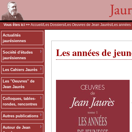
Vous êtes ici >>
Accueil
/
Les Dossiers
/
Les
Oeuvres
de Jean Jaurès
/Les années
Actualités
jaurésiennes
Les années de jeun
Société d'études
jaurésiennes
Les Cahiers Jaurès
Les "Oeuvres" de
Jean Jaurès
Colloques, tables-
rondes, rencontres
Autres publications
Autour de Jean