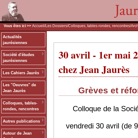
Vous êtes ici >>
Accueil
/
Les Dossiers
/
Colloques, tables-rondes, rencontres
/
Arc
Actualités
jaurésiennes
30 avril - 1er mai 
Société d'études
jaurésiennes
chez Jean Jaurès
Les Cahiers Jaurès
Les "Oeuvres" de
Grèves et réf
Jean Jaurès
Colloques, tables-
Colloque de la Socié
rondes, rencontres
Autres publications
vendredi 30 avril (de 
Autour de Jean