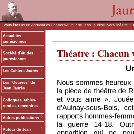
Vous êtes ici >>
Accueil
/
Les Dossiers
/
Autour de Jean Jaurès
/
Divers
/Théatre : 
Actualités
jaurésiennes
Théatre : Chacun 
Société d'études
jaurésiennes
U
Les Cahiers Jaurès
Nous sommes heureux de
Les "Oeuvres" de
Jean Jaurès
la pièce de théâtre de
et vous aime ». Jouée
Colloques, tables-
d’Aulnay-sous-Bois, ce
rondes, rencontres
rapports hommes-femmes 
Autres publications
la guerre 14-18. Outr
Autour de Jean
apparition qui ne po