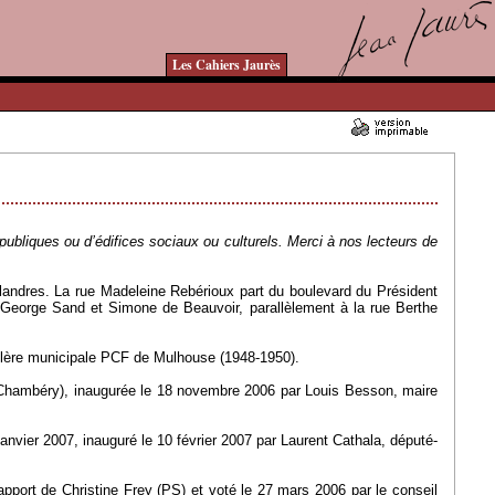
Les Cahiers Jaurès
10/09/2013 - Lu 18368 fois
bliques ou d’édifices sociaux ou culturels. Merci à nos lecteurs de
-Flandres. La rue Madeleine Rebérioux part du boulevard du Président
, George Sand et Simone de Beauvoir, parallèlement à la rue Berthe
llère municipale PCF de Mulhouse (1948-1950).
 Chambéry), inaugurée le 18 novembre 2006 par Louis Besson, maire
 janvier 2007, inauguré le 10 février 2007 par Laurent Cathala, député-
pport de Christine Frey (PS) et voté le 27 mars 2006 par le conseil