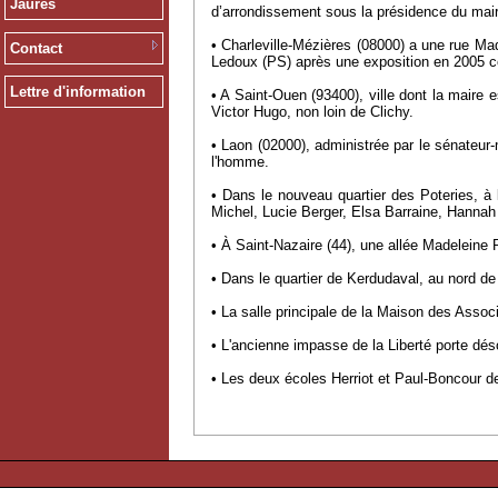
Jaurès
d’arrondissement sous la présidence du mai
• Charleville-Mézières (08000) a une rue Mad
Contact
Ledoux (PS) après une exposition en 2005 c
Lettre d'information
• A Saint-Ouen (93400), ville dont la maire
Victor Hugo, non loin de Clichy.
• Laon (02000), administrée par le sénateur
l'homme.
• Dans le nouveau quartier des Poteries, à l
Michel, Lucie Berger, Elsa Barraine, Hannah 
• À Saint-Nazaire (44), une allée Madeleine R
• Dans le quartier de Kerdudaval, au nord de
• La salle principale de la Maison des Asso
• L'ancienne impasse de la Liberté porte d
• Les deux écoles Herriot et Paul-Boncour 