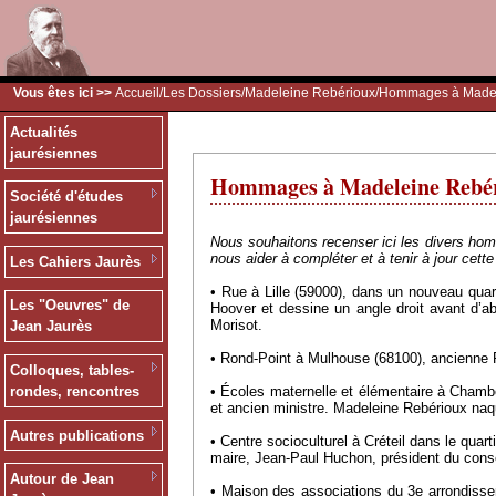
Vous êtes ici >>
Accueil
/
Les Dossiers
/
Madeleine Rebérioux
/Hommages à Madel
Actualités
jaurésiennes
Hommages à Madeleine Rebé
Société d'études
jaurésiennes
Nous souhaitons recenser ici les divers hom
nous aider à compléter et à tenir à jour cette
Les Cahiers Jaurès
• Rue à Lille (59000), dans un nouveau quar
Les "Oeuvres" de
Hoover et dessine un angle droit avant d’a
Morisot.
Jean Jaurès
• Rond-Point à Mulhouse (68100), ancienne 
Colloques, tables-
• Écoles maternelle et élémentaire à Cham
rondes, rencontres
et ancien ministre. Madeleine Rebérioux na
Autres publications
• Centre socioculturel à Créteil dans le quar
maire, Jean-Paul Huchon, président du conse
Autour de Jean
• Maison des associations du 3e arrondissem