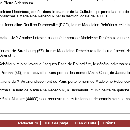
re Pierre Aidenbaum.
eleine Rebérioux, située dans le quartier de la Culbute, qui prend la suite de
onsacrée à Madeleine Rebérioux par la section locale de la LDH.
 est Jacqueline Rouillon-Dambreville (PCF), la rue Madeleine Rebérioux relie
-maire UMP Antoine Lefevre, a donné le nom de Madeleine Rebérioux à une rue 
'ouest de Strasbourg (67), la rue Madeleine Rebérioux relie la rue Jacobi Net
Arendt...
ebérioux rejoint l'avenue Jacques Paris de Bollardière, le général adversaire d
 Pontivy (56), trois nouvelles rues portent les noms d'Anita Conti, de Jacque
ciations du XIVe arrondissement de Paris porte le nom de Madeleine Rebériou
ésormais le nom de Madeleine Rebérioux, à Hennebont, municipalité de gauche
de Saint-Nazaire (44600) sont reconstruites et fusionnent désormais sous l
Rédacteurs
Haut de page
Plan du site
Crédits