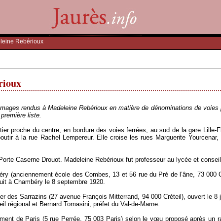
eine Rebérioux
rioux
mages rendus à Madeleine Rebérioux en matière de dénominations de voies pu
 première liste.
tier proche du centre, en bordure des voies ferrées, au sud de la gare Lille
boutir à la rue Rachel Lempereur. Elle croise les rues Marguerite Yourcenar
Porte Caserne Drouot. Madeleine Rebérioux fut professeur au lycée et consei
béry (anciennement école des Combes, 13 et 56 rue du Pré de l’âne, 73 000
quit à Chambéry le 8 septembre 1920.
tier des Sarrazins (27 avenue François Mitterrand, 94 000 Créteil), ouvert le 8
il régional et Bernard Tomasini, préfet du Val-de-Marne.
ent de Paris (5 rue Perrée, 75 003 Paris) selon le vœu proposé après un ra