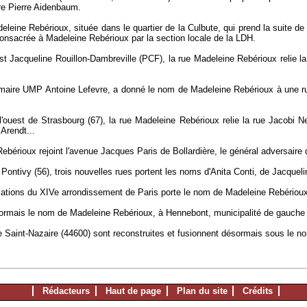
re Pierre Aidenbaum.
eleine Rebérioux, située dans le quartier de la Culbute, qui prend la suite de
onsacrée à Madeleine Rebérioux par la section locale de la LDH.
 est Jacqueline Rouillon-Dambreville (PCF), la rue Madeleine Rebérioux relie
-maire UMP Antoine Lefevre, a donné le nom de Madeleine Rebérioux à une rue 
'ouest de Strasbourg (67), la rue Madeleine Rebérioux relie la rue Jacobi Net
Arendt...
ebérioux rejoint l'avenue Jacques Paris de Bollardière, le général adversaire d
 Pontivy (56), trois nouvelles rues portent les noms d'Anita Conti, de Jacque
ciations du XIVe arrondissement de Paris porte le nom de Madeleine Rebériou
ésormais le nom de Madeleine Rebérioux, à Hennebont, municipalité de gauche
de Saint-Nazaire (44600) sont reconstruites et fusionnent désormais sous l
Rédacteurs
Haut de page
Plan du site
Crédits