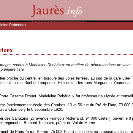
eine Rebérioux
rioux
mages rendus à Madeleine Rebérioux en matière de dénominations de voies pu
 première liste.
tier proche du centre, en bordure des voies ferrées, au sud de la gare Lille
boutir à la rue Rachel Lempereur. Elle croise les rues Marguerite Yourcenar
Porte Caserne Drouot. Madeleine Rebérioux fut professeur au lycée et consei
béry (anciennement école des Combes, 13 et 56 rue du Pré de l’âne, 73 000
quit à Chambéry le 8 septembre 1920.
tier des Sarrazins (27 avenue François Mitterrand, 94 000 Créteil), ouvert le 8
il régional et Bernard Tomasini, préfet du Val-de-Marne.
ent de Paris (5 rue Perrée, 75 003 Paris) selon le vœu proposé après un ra