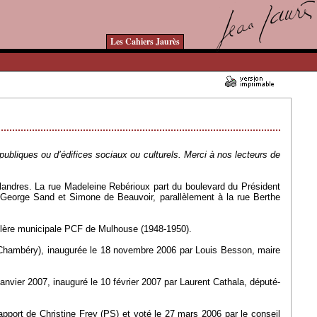
Les Cahiers Jaurès
10/09/2013 - Lu 18385 fois
bliques ou d’édifices sociaux ou culturels. Merci à nos lecteurs de
-Flandres. La rue Madeleine Rebérioux part du boulevard du Président
, George Sand et Simone de Beauvoir, parallèlement à la rue Berthe
llère municipale PCF de Mulhouse (1948-1950).
 Chambéry), inaugurée le 18 novembre 2006 par Louis Besson, maire
 janvier 2007, inauguré le 10 février 2007 par Laurent Cathala, député-
pport de Christine Frey (PS) et voté le 27 mars 2006 par le conseil