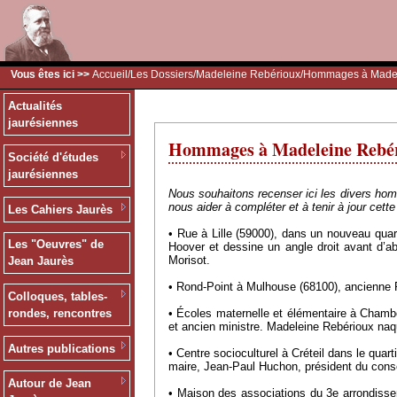
Vous êtes ici >>
Accueil
/
Les Dossiers
/
Madeleine Rebérioux
/Hommages à Madel
Actualités
jaurésiennes
Hommages à Madeleine Rebé
Société d'études
jaurésiennes
Nous souhaitons recenser ici les divers hom
nous aider à compléter et à tenir à jour cette
Les Cahiers Jaurès
• Rue à Lille (59000), dans un nouveau quar
Les "Oeuvres" de
Hoover et dessine un angle droit avant d’a
Morisot.
Jean Jaurès
• Rond-Point à Mulhouse (68100), ancienne 
Colloques, tables-
• Écoles maternelle et élémentaire à Cham
rondes, rencontres
et ancien ministre. Madeleine Rebérioux na
Autres publications
• Centre socioculturel à Créteil dans le quar
maire, Jean-Paul Huchon, président du conse
Autour de Jean
• Maison des associations du 3e arrondissem