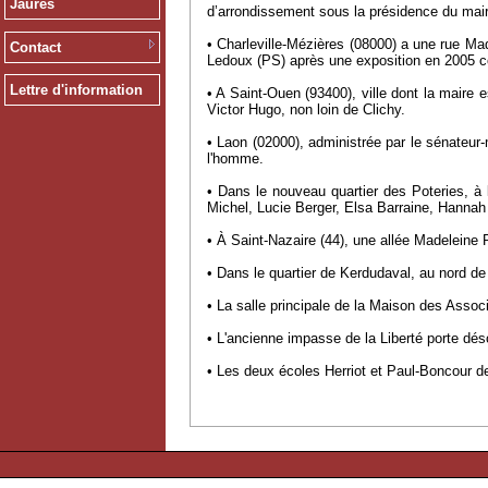
Jaurès
d’arrondissement sous la présidence du mai
• Charleville-Mézières (08000) a une rue Mad
Contact
Ledoux (PS) après une exposition en 2005 c
Lettre d'information
• A Saint-Ouen (93400), ville dont la maire
Victor Hugo, non loin de Clichy.
• Laon (02000), administrée par le sénateur
l'homme.
• Dans le nouveau quartier des Poteries, à l
Michel, Lucie Berger, Elsa Barraine, Hannah 
• À Saint-Nazaire (44), une allée Madeleine R
• Dans le quartier de Kerdudaval, au nord de
• La salle principale de la Maison des Asso
• L'ancienne impasse de la Liberté porte d
• Les deux écoles Herriot et Paul-Boncour 