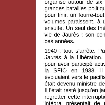
organisé autour de six t
grandes batailles politi
pour finir, un fourre-t
volumes paraissent, à u
ensuite. Un seul des thè
vie de Jaurès : son com
ces années.
1940 : tout s’arrête. P
Jaurès
à la Libération. 
pour avoir participé act
la SFIO en 1933, il 
évoluaient vers le pacifi
était devenu ministre de 
Il l’était resté jusqu’en
regretter cette interrup
intégral présentait de 