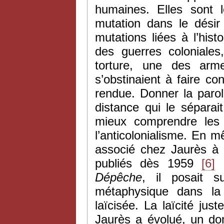
humaines. Elles sont l
mutation dans le désir
mutations liées à l’his
des guerres coloniales
torture, une des arm
s’obstinaient à faire co
rendue. Donner la parole
distance qui le sépara
mieux comprendre les d
l’anticolonialisme. En 
associé chez Jaurès à l
publiés dès 1959
[6]
e
Dépêche
, il posait 
métaphysique dans la
laïcisée. La laïcité ju
Jaurès a évolué, un dom