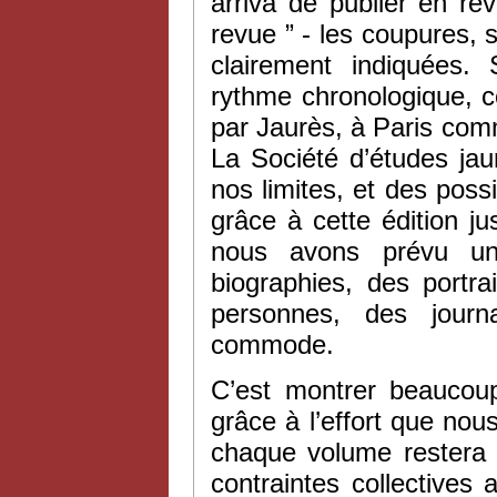
arriva de publier en r
revue ” - les coupures, 
clairement indiquées.
rythme chronologique, co
par Jaurès, à Paris com
La Société d’études ja
nos limites, et des poss
grâce à cette édition ju
nous avons prévu un
biographies, des portr
personnes, des journ
commode.
C’est montrer beaucoup
grâce à l’effort que nou
chaque volume restera l
contraintes collectives