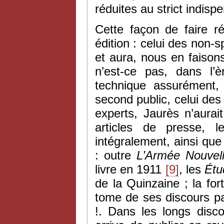
réduites au strict indisp
Cette façon de faire r
édition : celui des non-s
et aura, nous en faisons
n’est-ce pas, dans l’è
technique assurément,
second public, celui de
experts, Jaurès n’aurai
articles de presse, le
intégralement, ainsi qu
: outre
L’Armée Nouvel
livre en 1911
[9]
, les
Étu
de la Quinzaine ; la for
tome de ses discours par
!. Dans les longs disco