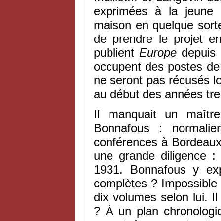
exprimées à la jeune r
maison en quelque sorte
de prendre le projet e
publient
Europe
depuis 
occupent des postes de
ne seront pas récusés lor
au début des années tr
Il manquait un maîtr
Bonnafous : normalie
conférences à Bordeaux à 
une grande diligence :
1931. Bonnafous y exp
complètes ? Impossible : 
dix volumes selon lui. I
? À un plan chronologiq