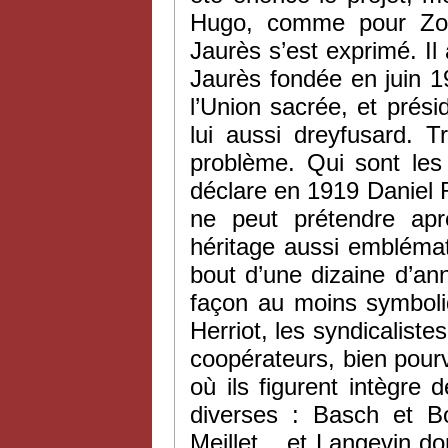
Hugo, comme pour Zola
Jaurès s’est exprimé. I
Jaurès fondée en juin 1
l’Union sacrée, et prési
lui aussi dreyfusard. T
problème. Qui sont les
déclare en 1919 Daniel R
ne peut prétendre ap
héritage aussi embléma
bout d’une dizaine d’ann
façon au moins symboliq
Herriot, les syndicalist
coopérateurs, bien pourv
où ils figurent intègre 
diverses : Basch et B
Meillet... et Langevin do