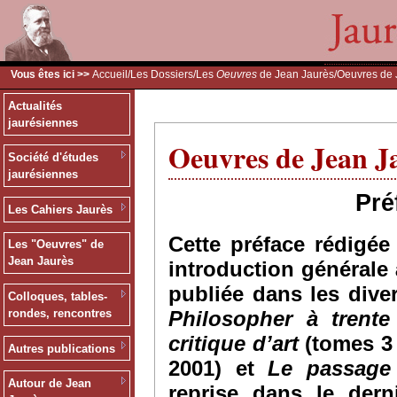
Vous êtes ici >>
Accueil
/
Les Dossiers
/
Les
Oeuvres
de Jean Jaurès
/Oeuvres de 
Actualités
jaurésiennes
Oeuvres de Jean J
Société d'études
jaurésiennes
Pré
Les Cahiers Jaurès
Cette préface rédigé
Les "Oeuvres" de
Jean Jaurès
introduction générale 
publiée dans les div
Colloques, tables-
Philosopher à trente
rondes, rencontres
critique d’art
(tomes 3 
Autres publications
2001) et
Le passage
Autour de Jean
reprise dans le dern