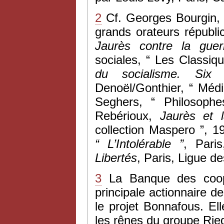
2
Cf. Georges Bourgin
grands orateurs républi
Jaurès contre la guerr
sociales, “ Les Classi
du socialisme. Six 
Denoël/Gonthier, “ Médi
Seghers, “ Philosoph
Rebérioux,
Jaurès et l
collection Maspero ”, 1
“ L’Intolérable
”
, Pari
Libertés
, Paris, Ligue d
3
La Banque des coopé
principale actionnaire de
le projet Bonnafous. E
les rênes du groupe Rie