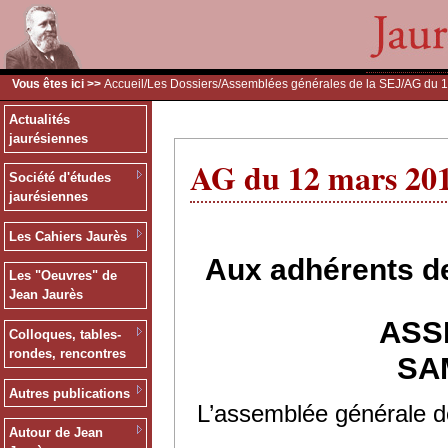
Vous êtes ici >>
Accueil
/
Les Dossiers
/
Assemblées générales de la SEJ
/AG du 
Actualités
jaurésiennes
AG du 12 mars 20
Société d'études
jaurésiennes
Les Cahiers Jaurès
Aux adhérents de
Les "Oeuvres" de
Jean Jaurès
ASS
Colloques, tables-
rondes, rencontres
SA
Autres publications
L’assemblée générale de
Autour de Jean