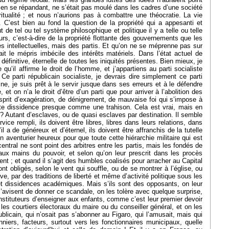
sme, en se répandant, ne s’était pas moulé dans les cadres d’une société
itualité ; et nous n’aurions pas à combattre une théocratie. La vie
 C’est bien au fond la question de la propriété qui a appesanti et
de tel ou tel système philosophique et politique il y a telle ou telle
veurs, c’est-à-dire de la propriété flottante des gouvernements que les
ses intellectuelles, mais des partis. Et qu’on ne se méprenne pas sur
it le mépris imbécile des intérêts matériels. Dans l’état actuel de
 définitive, éternelle de toutes les iniquités présentes. Bien mieux, je
qu’il affirme le droit de l’homme, et j’appartiens au parti socialiste
e parti républicain socialiste, je devrais dire simplement ce parti
e, je suis prêt à le servir jusque dans ses erreurs et à le défendre
t on n’a le droit d’être d’un parti que pour arriver à l’abolition des
t esprit d’exagération, de dénigrement, de mauvaise foi qui s’impose à
oute dissidence presque comme une trahison. Cela est vrai, mais en
s ? Autant d’esclaves, ou de quasi esclaves par destination. Il semble
ce rempli, ils doivent être libres, libres dans leurs relations, dans
 a de généreux et d’éternel, ils doivent être affranchis de la tutelle
un aventurier heureux pour que toute cette hiérarchie militaire qui est
entral ne sont point des arbitres entre les partis, mais les fondés de
t aux mains du pouvoir, et selon qu’on leur prescrit dans les procès
nent ; et quand il s’agit des humbles coalisés pour arracher au Capital
t obligés, selon le vent qui souffle, ou de se montrer à l’église, ou
 par des traditions de liberté et même d’activité politique sous les
 et dissidences académiques. Mais s’ils sont des opposants, on leur
s s’avisent de donner ce scandale, on les tolère avec quelque surprise,
 instituteurs d’enseigner aux enfants, comme c’est leur premier devoir
 les courtiers électoraux du maire ou du conseiller général, et on les
ublicain, qui n’osait pas s’abonner au Figaro, qui l’amusait, mais qui
niers, facteurs, surtout vers les fonctionnaires municipaux, quelle