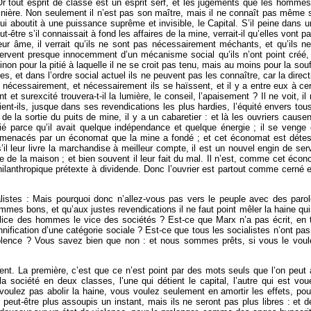
Or tout esprit de classe est un esprit serf, et les jugements que les hommes
inière. Non seulement il n’est pas son maître, mais il ne connaît pas même se
 qui aboutit à une puissance suprême et invisible, le Capital. S’il peine dans
-être s’il connaissait à fond les affaires de la mine, verrait-il qu’elles vont pa
leur âme, il verrait qu’ils ne sont pas nécessairement méchants, et qu’ils n
 servent presque innocemment d’un mécanisme social qu’ils n’ont point créé,
inon pour la pitié à laquelle il ne se croit pas tenu, mais au moins pour la so
 dans l’ordre social actuel ils ne peuvent pas les connaître, car la directio
nc nécessairement, et nécessairement ils se haïssent, et il y a entre eux à ce
nt et surexcité trouvera-t-il la lumière, le conseil, l’apaisement ? Il ne voit
-ils, jusque dans ses revendications les plus hardies, l’équité envers tous l
e la sortie du puits de mine, il y a un cabaretier : et là les ouvriers caus
 parce qu’il avait quelque indépendance et quelque énergie ; il se venge en 
ont menacés par un économat que la mine a fondé ; et cet économat est dét
’il leur livre la marchandise à meilleur compte, il est un nouvel engin de se
ie de la maison ; et bien souvent il leur fait du mal. Il n’est, comme cet éc
ilanthropique prétexte à dividende. Donc l’ouvrier est partout comme cerné en
alistes : Mais pourquoi donc n’allez-vous pas vers le peuple avec des paro
ommes bons, et qu’aux justes revendications il ne faut point mêler la haine qu
e des hommes le vice des sociétés ? Est-ce que Marx n’a pas écrit, en tête 
nification d’une catégorie sociale ? Est-ce que tous les socialistes n’ont pas
violence ? Vous savez bien que non : et nous sommes prêts, si vous le vou
t. La première, c’est que ce n’est point par des mots seuls que l’on peut ap
 la société en deux classes, l’une qui détient le capital, l’autre qui est vo
voulez pas abolir la haine, vous voulez seulement en amortir les effets, pou
peut-être plus assoupis un instant, mais ils ne seront pas plus libres : et d