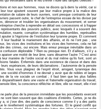
s qui verseraient dans le feu d’enfer l’huile des lampes célestes !
utions et non aux hommes, nous ne disons qu’à demi la vérité, car si
leur tour ajoutent souvent par leur malice propre à la malice des
tation de salaire de leurs ouvriers, sont presque contraints de leur
iers passent outre, le chef de l’entreprise essaie de les diviser par
tres, dénoncer et troubler les organisateurs du mouvement, et semer
d’entreprise cherche à reprendre en détail ses concessions et à frapper
les représentants des pouvoirs publics, avec lesquels il a souvent des
ssimulation, rouerie, corruption systématique des humbles, représailles
ajouter à l’égoïsme de l’institution leur tyrannie propre. Et comment
? Il leur faudrait le maniement des affaires, et ils ne l’ont pas ; une
 eux, les vices des institutions et les vices des hommes, cela ne fait
endre des crimes, oui encore. Mais erreur presque inévitable dans un
onfusion déplorable ? Rien ou presque rien. Et d’ailleurs, s’il y a
on apaiser une moitié de leur âme, sans désarmer l’autre ? C’est ainsi
à leur manière de l’ordre social et du mal même qu’ils font, sont un
pulsions fatales. Enfermés dans une existence de classe et dans des
e leurs espérances, de leurs déclamations ; l’autonomie de la pensée
ntés. Vous vous plaignez de l’esprit étroit, arrogant, tyrannique des
ns une société d’hommes il ne devrait y avoir que de nobles et larges
es de la vie sociale un
combat ; il faut bien que les plus faibles
 disparaîtraient dans une vaste et fraternelle organisation du travail,
nsée libre, la conscience réfléchie et libre, elle se meurt, elle n’est
 Je ne parle plus de la pression immédiate que les possédants exercent
ne sont bien souvent que des coalitions d’intérêts. Certes, je ne dis
l y a, si j’ose dire, des partis de conscience comme il y a des partis
ue le nivellement systématique des fortunes. Et le grand conflit qui
n du régime féodal. Mais les grandes luttes des idées n’auraient point