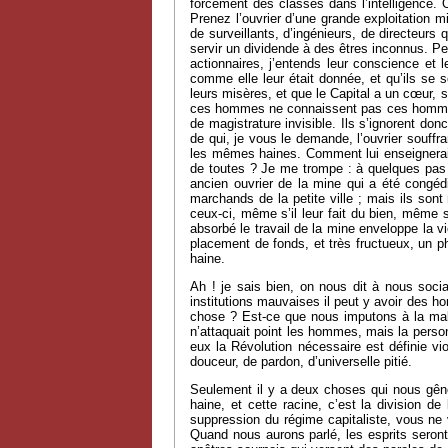
forcément des classes dans l’intelligence. 
Prenez l’ouvrier d’une grande exploitation m
de surveillants, d’ingénieurs, de directeurs
servir un dividende à des êtres inconnus. Peut
actionnaires, j’entends leur conscience et 
comme elle leur était donnée, et qu’ils se
leurs misères, et que le Capital a un cœur, s
ces hommes ne connaissent pas ces hommes, et
de magistrature invisible. Ils s’ignorent do
de qui, je vous le demande, l’ouvrier souffra
les mêmes haines. Comment lui enseigneraient
de toutes ? Je me trompe : à quelques pas d
ancien ouvrier de la mine qui a été congédié
marchands de la petite ville ; mais ils s
ceux-ci, même s’il leur fait du bien, même s
absorbé le travail de la mine enveloppe la v
placement de fonds, et très fructueux, un ph
haine.
Ah ! je sais bien, on nous dit à nous soci
institutions mauvaises il peut y avoir des h
chose ? Est-ce que nous imputons à la malic
n’attaquait point les hommes, mais la person
eux la Révolution nécessaire est définie 
douceur, de pardon, d’universelle pitié.
Seulement il y a deux choses qui nous gênen
haine, et cette racine, c’est la division de
suppression du régime capitaliste, vous ne 
Quand nous aurons parlé, les esprits seront 