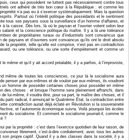
t puis, ceux qui possèdent ne luttent pas nécessairement contre tous
striels ont adhéré de très bon cœur à la République : et comme les
la propriété n’a pas eu à s’exercer systématiquement. Mais la question
sprits. Partout où l’intérêt politique des possédants et le sentiment
 vote tous ses paysans sous la surveillance d’un homme d’affaires, et
r à la caisse. Dès lors, là où le paysan et l’ouvrier votent selon leur
u salarié et la conscience politique du maître. Il y a là une tolérance
mbien de propriétaires ruraux ou d’industriels sont convaincus que
 de paysans et d’ouvriers sont convaincus qu’ils ont le droit absolu
de la propriété, telle qu’elle est comprise, n’est pas en contradiction
un hasard, ou une tolérance, ou une sorte d’empiètement et comme un
e même et qu’il y ait accord préalable, il y a parfois, à l’improviste,
fond même de toutes les consciences, ce jour là le socialisme aura
r de penser par eux-mêmes et de vouloir par eux-mêmes, ils voudront
it à un homme de posséder certaines choses pour posséder en même
n des choses : et lorsque l’homme sera pleinement affranchi, dans
e de lui-même, il voudra être, pour sa part, le maître des choses, et il
 parti radical, il annonçait le Quatrième État, la contradiction entre
tte contradiction aurait déjà éclaté en Révolution si la souveraineté
fective, et l’autonomie économique suivra. Voilà pourquoi les écoles
ment du socialisme. Et comment le socialisme pourrait-il, comme le
té ?
ui par la propriété : c’est dans l’exercice quotidien de leur raison, de
converser librement, c’est-à-dire cordialement, avec tous les autres
 son propre captif. Quand il y a des classes dans la société, il y a