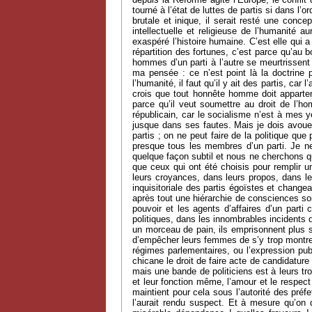
tourné à l’état de luttes de partis si dans l’
brutale et inique, il serait resté une conc
intellectuelle et religieuse de l’humanité
exaspéré l’histoire humaine. C’est elle qui a
répartition des fortunes, c’est parce qu’au b
hommes d’un parti à l’autre se meurtrissent 
ma pensée : ce n’est point là la doctrine p
l’humanité, il faut qu’il y ait des partis, ca
crois que tout honnête homme doit appartenir 
parce qu’il veut soumettre au droit de l’ho
républicain, car le socialisme n’est à mes 
jusque dans ses fautes. Mais je dois avouer 
partis ; on ne peut faire de la politique qu
presque tous les membres d’un parti. Je ne
quelque façon subtil et nous ne cherchons qu
que ceux qui ont été choisis pour remplir un
leurs croyances, dans leurs propos, dans leu
inquisitoriale des partis égoïstes et changea
après tout une hiérarchie de consciences soit
pouvoir et les agents d’affaires d’un parti
politiques, dans les innombrables incidents d
un morceau de pain, ils emprisonnent plus so
d’empêcher leurs femmes de s’y trop montrer.
régimes parlementaires, ou l’expression pub
chicane le droit de faire acte de candidature 
mais une bande de politiciens est à leurs tr
et leur fonction même, l’amour et le respect 
maintient pour cela sous l’autorité des préf
l’aurait rendu suspect. Et à mesure qu’on d