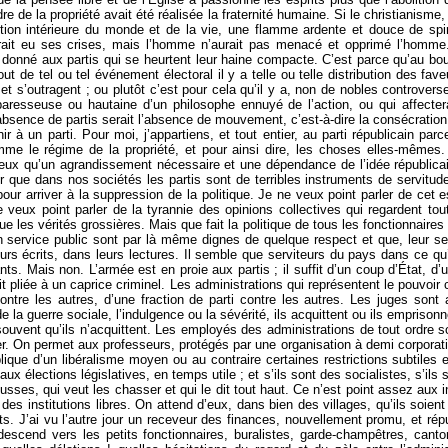
ordre de la propriété avait été réalisée la fraternité humaine. Si le christiani
eption intérieure du monde et de la vie, une flamme ardente et douce de spir
 aurait eu ses crises, mais l’homme n’aurait pas menacé et opprimé l’homme.
 donné aux partis qui se heurtent leur haine compacte. C’est parce qu’au bout 
out de tel ou tel événement électoral il y a telle ou telle distribution des fa
et s’outragent ; ou plutôt c’est pour cela qu’il y a, non de nobles controver
aresseuse ou hautaine d’un philosophe ennuyé de l’action, ou qui affectera
r l’absence de partis serait l’absence de mouvement, c’est-à-dire la consécration
à un parti. Pour moi, j’appartiens, et tout entier, au parti républicain parce 
mme le régime de la propriété, et pour ainsi dire, les choses elles-mêmes. C
yeux qu’un agrandissement nécessaire et une dépendance de l’idée républicain
que dans nos sociétés les partis sont de terribles instruments de servitude, e
e pour arriver à la suppression de la politique. Je ne veux point parler de ce
 veux point parler de la tyrannie des opinions collectives qui regardent t
e les vérités grossières. Mais que fait la politique de tous les fonctionnaire
 service public sont par là même dignes de quelque respect et que, leur servi
rs écrits, dans leurs lectures. Il semble que serviteurs du pays dans ce qu’il
nts. Mais non. L’armée est en proie aux partis ; il suffit d’un coup d’État, d’
 pliée à un caprice criminel. Les administrations qui représentent le pouvoir c
 contre les autres, d’une fraction de parti contre les autres. Les juges son
e la guerre sociale, l’indulgence ou la sévérité, ils acquittent ou ils emprison
uvent qu’ils n’acquittent. Les employés des administrations de tout ordre son
 On permet aux professeurs, protégés par une organisation à demi corporative,
lique d’un libéralisme moyen ou au contraire certaines restrictions subtiles
aux élections législatives, en temps utile ; et s’ils sont des socialistes, s’il
ousses, qui veut les chasser et qui le dit tout haut. Ce n’est point assez aux
des institutions libres. On attend d’eux, dans bien des villages, qu’ils soient
ets. J’ai vu l’autre jour un receveur des finances, nouvellement promu, et rép
escend vers les petits fonctionnaires, buralistes, garde-champêtres, canton