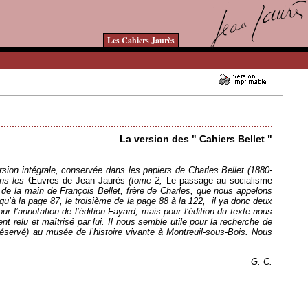
Les Cahiers Jaurès
25/07/2011 - Lu 23767 fois
La version des " Cahiers Bellet "
rsion intégrale, conservée dans les papiers de Charles Bellet (1880-
ans les
Œuvres de Jean Jaurès
(tome 2,
Le passage au socialisme
de la main de François Bellet, frère de Charles, que nous appelons
squ’à la page 87, le troisième de la page 88 à la 122, il ya donc deux
 l’annotation de l’édition Fayard, mais pour l’édition du texte nous
nt relu et maîtrisé par lui. Il nous semble utile pour la recherche de
réservé) au musée de l’histoire vivante à Montreuil-sous-Bois. Nous
G. C.