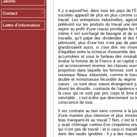
Jaurès
Il y a aujourd’hui, dans tous les pays de l’
Contact
sociétés apparaît de plus en plus comme contra
travail. Les entreprises industrielles, ag
prélèvent sur les produits du travail une r
Lettre d'information
aspire au profit d’une classe privilégiée les f
même il est surchargé de besogne et de souc
travaille, qu’il palpe des dividendes et des
pétrissent, plus d’une fois n’ont pas de pa
grandissaient aussi, si j’ose dire, les mo
d’équilibre entre la richesse d’ensemble des 
accumulées et sous le fardeau des misérabl
évalue la fortune de la France à un capital 
cet accroissement énorme, les classes ouvri
proportion dans laquelle les femmes sont e
nouveaux fléaux industriels, comme le tra
double et monstrueuse fécondité du régime é
sœurs : ce sont deux sœurs étrangement jume
disent les étourdis, contraste de l’opulence 
là ceux qui ne sont pas pris corps et âme da
inévitable ; c’est-à-dire que directement ou
conscience de tous.
Il est contraire au bon sens comme à la just
d’une manière plus intensive et plus minuti
bras manquent-ils au travail ? Non, c’est le
y avait chômage continu d’un cinquième envi
qui n’ont pas de travail ; et si ceux-ci trava
dans des taudis ignobles : il y a des maçons