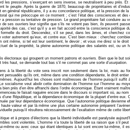
bord les pressions, s’exerçant en sens inverse, se neutralisent à peu près. E
nt le peuple. Après la guerre de 1870, beaucoup de propriétaires et d’indu
nt en général républicains, il y a eu concordance politique, et la pression de 
ectoral qui me préoccupe en ce moment ; c’est l’état des consciences et des e
 y a pression ou tentative de pression. Le grand propriétaire fait conduire au
ue de ses ouvriers leur signifie que s’ils ne votent pas bien, ils peuvent passe
ajorité des cas, c’est qu’il y a en fait accord entre la conscience politique d
e formelle du droit. Descendez, s’il se peut, dans les âmes, et cherchez co
e voter autrement qu’eux, et contre eux. C’est bien mieux : cherchez combien
n ont même, si tel est leur sentiment, le devoir ; et vous me direz si le droit 
actuel de la propriété, la pleine autonomie politique des salariés est, ou 
s électoraux qui groupent un moment patrons et ouvriers. Bien que le but soit l
ant très haut, se demande tout bas s’il ne commet pas une sorte d’usurpation.
oyens à la liberté du vote sera inscrit non seulement dans la loi, mais au 
nt persuadés qu’ils ont, même dans une condition dépendante, le droit entie
x-mêmes. Aujourd’hui les choses sont maîtresses de l’homme puisqu’il suff
Le socialisme veut abolir cette domination de l’homme sur l’homme au moye
 sera bien près d’en être affranchi dans l’ordre économique. Étant vraiment maîtr
emenceau le faisait naguère encore dans le discours si important où, au nom du
ns d’une République, et la dépendance économique de la plupart d’entre eux. Ce
ténuée par leur dépendance économique. Que l’autonomie politique devienne ef
 haute valeur et par là même une plus certaine autonomie préparent l’avène
dividuelle puisqu’il résultera nécessairement de l’exaltation même de cette liber
ique et à propos d’élections que la liberté individuelle est paralysée aujourd’h
bles sont violentés. L’homme n’a toute la liberté de sa raison que s’il peut 
ui-même ou avec ceux qui étant identiques à lui sont encore lui-même, il est