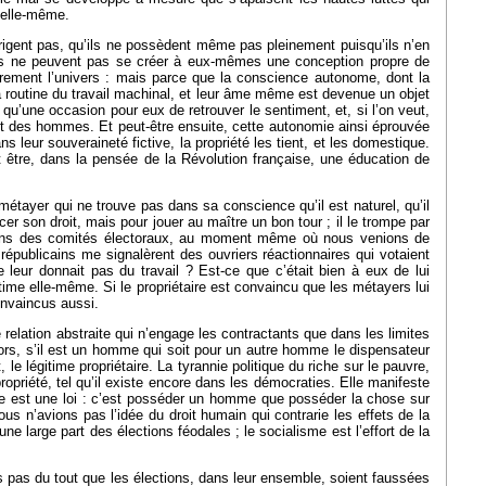
é elle-même.
 dirigent pas, qu’ils ne possèdent même pas pleinement puisqu’ils n’en
ie. Ils ne peuvent pas se créer à eux-mêmes une conception propre de
librement l’univers : mais parce que la conscience autonome, dont la
la routine du travail machinal, et leur âme même est devenue un objet
 qu’une occasion pour eux de retrouver le sentiment, et, si l’on veut,
 et des hommes. Et peut-être ensuite, cette autonomie ainsi éprouvée
s leur souveraineté fictive, la propriété les tient, et les domestique.
it être, dans la pensée de la Révolution française, une éducation de
e métayer qui ne trouve pas dans sa conscience qu’il est naturel, qu’il
er son droit, mais pour jouer au maître un bon tour ; il le trompe par
, dans des comités électoraux, au moment même où nous venions de
républicains me signalèrent des ouvriers réactionnaires qui votaient
e leur donnait pas du travail ? Est-ce que c’était bien à eux de lui
itime elle-même. Si le propriétaire est convaincu que les métayers lui
convaincus aussi.
 relation abstraite qui n’engage les contractants que dans les limites
ors, s’il est un homme qui soit pour un autre homme le dispensateur
 le légitime propriétaire. La tyrannie politique du riche sur le pauvre,
ropriété, tel qu’il existe encore dans les démocraties. Elle manifeste
, elle est une loi : c’est posséder un homme que posséder la chose sur
 nous n’avions pas l’idée du droit humain qui contrarie les effets de la
e large part des élections féodales ; le socialisme est l’effort de la
s pas du tout que les élections, dans leur ensemble, soient faussées