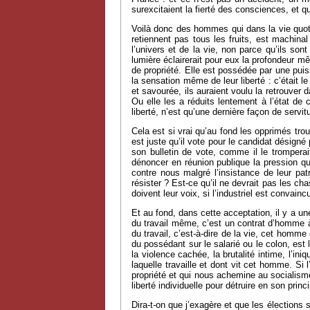
surexcitaient la fierté des consciences, et q
Voilà donc des hommes qui dans la vie quotidi
retiennent pas tous les fruits, est machinal
l’univers et de la vie, non parce qu’ils son
lumière éclairerait pour eux la profondeur m
de propriété. Elle est possédée par une puiss
la sensation même de leur liberté : c’était 
et savourée, ils auraient voulu la retrouver d
Ou elle les a réduits lentement à l’état de 
liberté, n’est qu’une dernière façon de servit
Cela est si vrai qu’au fond les opprimés trou
est juste qu’il vote pour le candidat désigné
son bulletin de vote, comme il le tromper
dénoncer en réunion publique la pression que
contre nous malgré l’insistance de leur patr
résister ? Est-ce qu’il ne devrait pas les ch
doivent leur voix, si l’industriel est convain
Et au fond, dans cette acceptation, il y a un
du travail même, c’est un contrat d’homme à
du travail, c’est-à-dire de la vie, cet homme 
du possédant sur le salarié ou le colon, est 
la violence cachée, la brutalité intime, l’in
laquelle travaille et dont vit cet homme. Si l
propriété et qui nous achemine au socialisme,
liberté individuelle pour détruire en son princ
Dira-t-on que j’exagère et que les élections