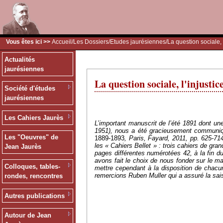
Vous êtes ici >>
Accueil
/
Les Dossiers
/
Etudes jaurésiennes
/La question sociale, 
Actualités
jaurésiennes
La question sociale, l'injustic
Société d'études
jaurésiennes
Les Cahiers Jaurès
L’important manuscrit de l’été 1891 dont un
1951), nous a été gracieusement communiqué
Les "Oeuvres" de
1889-1893
, Paris, Fayard, 2011, pp. 625-7
les « Cahiers Bellet » : trois cahiers de gr
Jean Jaurès
pages différentes numérotées 42, à la fin du
avons fait le choix de nous fonder sur le ma
Colloques, tables-
mettre cependant à la disposition de chacun
remercions Ruben Muller qui a assuré la sai
rondes, rencontres
Autres publications
Autour de Jean