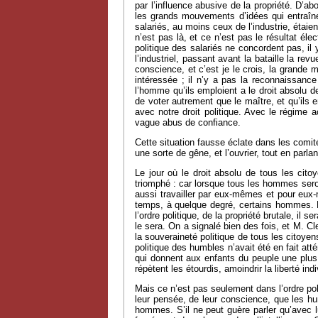
par l’influence abusive de la propriété. D’a
les grands mouvements d’idées qui entraîne
salariés, au moins ceux de l’industrie, étaie
n’est pas là, et ce n’est pas le résultat él
politique des salariés ne concordent pas, il
l’industriel, passant avant la bataille la rev
conscience, et c’est je le crois, la grande m
intéressée ; il n’y a pas la reconnaissanc
l’homme qu’ils emploient a le droit absolu d
de voter autrement que le maître, et qu’ils e
avec notre droit politique. Avec le régime 
vague abus de confiance.
Cette situation fausse éclate dans les comité
une sorte de gêne, et l’ouvrier, tout en parl
Le jour où le droit absolu de tous les cit
triomphé : car lorsque tous les hommes sero
aussi travailler par eux-mêmes et pour eu
temps, à quelque degré, certains hommes. 
l’ordre politique, de la propriété brutale, il
le sera. On a signalé bien des fois, et M. Cl
la souveraineté politique de tous les citoye
politique des humbles n’avait été en fait at
qui donnent aux enfants du peuple une plus
répètent les étourdis, amoindrir la liberté in
Mais ce n’est pas seulement dans l’ordre polit
leur pensée, de leur conscience, que les hum
hommes. S’il ne peut guère parler qu’avec l