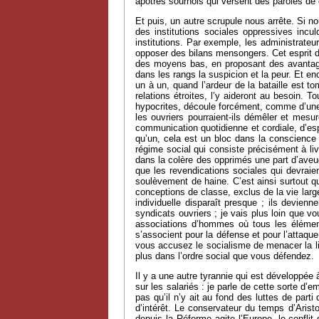
apôtres sournois qui versent des paroles de 
Et puis, un autre scrupule nous arrête. Si n
des institutions sociales oppressives incu
institutions. Par exemple, les administrateu
opposer des bilans mensongers. Cet esprit de
des moyens bas, en proposant des avantages 
dans les rangs la suspicion et la peur. Et en
un à un, quand l’ardeur de la bataille est to
relations étroites, l’y aideront au besoin. T
hypocrites, découle forcément, comme d’une s
les ouvriers pourraient-ils démêler et mesure
communication quotidienne et cordiale, d’esp
qu’un, cela est un bloc dans la conscience 
régime social qui consiste précisément à li
dans la colère des opprimés une part d’aveugl
que les revendications sociales qui devraien
soulèvement de haine. C’est ainsi surtout q
conceptions de classe, exclus de la vie larg
individuelle disparaît presque ; ils devienn
syndicats ouvriers ; je vais plus loin que v
associations d’hommes où tous les élément
s’associent pour la défense et pour l’attaque
vous accusez le socialisme de menacer la liber
plus dans l’ordre social que vous défendez.
Il y a une autre tyrannie qui est développée 
sur les salariés : je parle de cette sorte d
pas qu’il n’y ait au fond des luttes de part
d’intérêt. Le conservateur du temps d’Aristo
depuis la Réforme agite l’Europe, le conflit