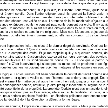
ue dans les élections il s’agit beaucoup moins de la liberté que de la propriét
enne ne peuvent sentir, si je puis dire, leur liberté. Leur travail, qu’ils ne
 et à demi-servile. Dans l’ordre religieux aussi ils ignorent la liberté vra
t des ignorants : il faut savoir peu de chose pour interpréter noblement et 
ême des choses, est voilée en eux. La routine de la foi machinale s’ajoute à 
ance extérieure : ou ils ne pensent pas, ou ils pensent par ordre. Il n’y avait
le vote. Un moment, ils auraient été des citoyens dans toute la force du mot,
ans la vie sociale et dans la vie religieuse. Mais non. Là encore, et jusque dan
choses, ou elle les étreint violemment, ou elle les corrompt. Et ce qui deva
ude.
vent l’oppression licite : et c’est là le dernier degré de servitude. Quel est l
 par « son maître » ? Quand il vote contre ce candidat, ce n’est pas pour exerc
ait sur le compte des œufs. Et je me rappelle qu’il y a quelques années
 certains patrons réactionnaires exerçaient sur leurs ouvriers, des ouvriers 
on républicain. Et ils s’indignaient de bonne foi : « Est-ce que le patron n
asser ? » C’est la servitude qui s’accepte, ou mieux qui se proclame et se lég
cu que les ouvriers lui doivent leur voix, les métayers et les ouvriers en sont 
e logique. Car les juristes ont beau considérer le contrat de travail comme une
 homme, et qu’on le veuille ou non, l’homme tout entier y est engagé. Dès l
est vraiment le maître de cet autre homme ; il en est, jusqu’à un certain point,
la conséquence forcée, naturelle, je dirai presque innocente du régime de la p
iquité essentielle de la propriété. La propriété féodale n’est pas un accident
’antiquité n’avait pas eu l’esclavage, elle aurait eu la féodalité : et nous, si
 nous serions en pleine féodalité. Les élections politiques sont encore pour un
ipe la féodalité dont la Révolution a détruit la forme légale.
 sont en somme, l’expression vraie de la volonté du pays ? Mais je ne prétend