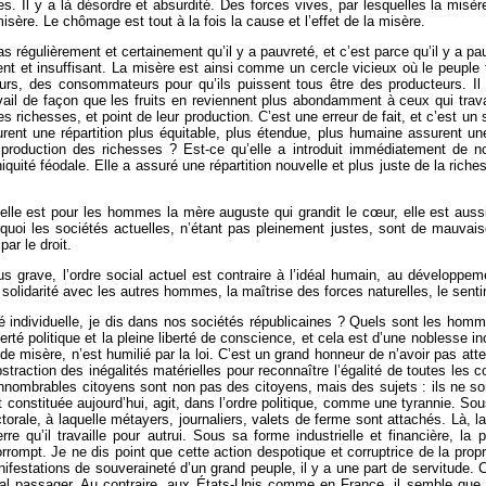
. Il y a là désordre et absurdité. Des forces vives, par lesquelles la misèr
isère. Le chômage est tout à la fois la cause et l’effet de la misère.
s régulièrement et certainement qu’il y a pauvreté, et c’est parce qu’il y a 
tent et insuffisant. La misère est ainsi comme un cercle vicieux où le peuple t
rs, des consommateurs pour qu’ils puissent tous être des producteurs. Il
ravail de façon que les fruits en reviennent plus abondamment à ceux qui trava
s richesses, et point de leur production. C’est une erreur de fait, et c’est un 
ent une répartition plus équitable, plus étendue, plus humaine assurent un
 production des richesses ? Est-ce qu’elle a introduit immédiatement de n
niquité féodale. Elle a assuré une répartition nouvelle et plus juste de la rich
 elle est pour les hommes la mère auguste qui grandit le cœur, elle est aussi
quoi les sociétés actuelles, n’étant pas pleinement justes, sont de mauvai
ar le droit.
us grave, l’ordre social actuel est contraire à l’idéal humain, au développe
la solidarité avec les autres hommes, la maîtrise des forces naturelles, le sentim
rté individuelle, je dis dans nos sociétés républicaines ? Quels sont les ho
liberté politique et la pleine liberté de conscience, et cela est d’une noblesse
e misère, n’est humilié par la loi. C’est un grand honneur de n’avoir pas atte
straction des inégalités matérielles pour reconnaître l’égalité de toutes les 
d’innombrables citoyens sont non pas des citoyens, mais des sujets : ils ne so
st constituée aujourd’hui, agit, dans l’ordre politique, comme une tyrannie. Sous
orale, à laquelle métayers, journaliers, valets de ferme sont attachés. Là, la
erre qu’il travaille pour autrui. Sous sa forme industrielle et financière, 
rrompt. Je ne dis point que cette action despotique et corruptrice de la propr
nifestations de souveraineté d’un grand peuple, il y a une part de servitude.
al passager. Au contraire, aux États-Unis comme en France, il semble que 