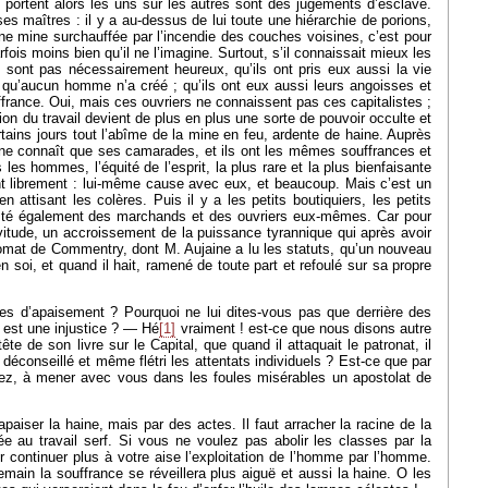
 portent alors les uns sur les autres sont des jugements d’esclave.
s maîtres : il y a au-dessus de lui toute une hiérarchie de porions,
 une mine surchauffée par l’incendie des couches voisines, c’est pour
rfois moins bien qu’il ne l’imagine. Surtout, s’il connaissait mieux les
e sont pas nécessairement heureux, qu’ils ont pris eux aussi la vie
 qu’aucun homme n’a créé ; qu’ils ont eux aussi leurs angoisses et
uffrance. Oui, mais ces ouvriers ne connaissent pas ces capitalistes ;
n du travail devient de plus en plus une sorte de pouvoir occulte et
rtains jours tout l’abîme de la mine en feu, ardente de haine. Auprès
, il ne connaît que ses camarades, et ils ont les mêmes souffrances et
es hommes, l’équité de l’esprit, la plus rare et la plus bienfaisante
ent librement : lui-même cause avec eux, et beaucoup. Mais c’est un
attisant les colères. Puis il y a les petits boutiquiers, les petits
esté également des marchands et des ouvriers eux-mêmes. Car pour
rvitude, un accroissement de la puissance tyrannique qui après avoir
onomat de Commentry, dont M. Aujaine a lu les statuts, qu’un nouveau
 soi, et quand il hait, ramené de toute part et refoulé sur sa propre
les d’apaisement ? Pourquoi ne lui dites-vous pas que derrière des
i est une injustice ? — Hé
[1]
vraiment ! est-ce que nous disons autre
de son livre sur le Capital, que quand il attaquait le patronat, il
 déconseillé et même flétri les attentats individuels ? Est-ce que par
lez, à mener avec vous dans les foules misérables un apostolat de
aiser la haine, mais par des actes. Il faut arracher la racine de la
uée au travail serf. Si vous ne voulez pas abolir les classes par la
r continuer plus à votre aise l’exploitation de l’homme par l’homme.
emain la souffrance se réveillera plus aiguë et aussi la haine. O les