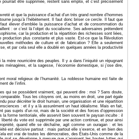
e pourrait être supprimée, restent sans emploi, et c’est précisément
pauvreté et que la puissance d’achat d’un très grand nombre d’hommes
ourne jusqu’à l’hébètement. Il faut donc briser ce cercle. Il faut que
 faut élever d’emblée la puissance d’achat et de consommation du
illent : or c’est là l’objet du socialisme. Ses adversaires prétendent
sophisme, car la production et la répartition des richesses sont liées,
e production plus constante et plus vaste. Est-ce que la Révolution
ouvelles méthodes de culture et de fabrication ? Elle a seulement
esse, et par cela seul elle a doublé en quelques années la productivité
 la mère nourricière des peuples. Il y a dans l’iniquité un répugnant
ses ménagères, et la sagesse, l’économie domestique, si j’ose dire,
ment moral religieux de l’humanité. La noblesse humaine est faite de
ent de l’infini.
mmes qui se possèdent vraiment, qui peuvent dire : moi ? Sans doute,
 incomparable. Tous les citoyens ont, au moins en droit, une part égale
ndu pour décréter le droit humain, une organisation et une répartition
consciences : et il y a là assurément un haut idéalisme. Mais en fait,
nt pas sujets d’un roi, mais de la société et des forces d’oppression
 la forme territoriale, elle asservit bien souvent le paysan inculte : il
 liberté du vote est supprimée par une action continue, et pour ainsi
la propriété, quand elle se déchaîne, agit comme un ouragan : et les
iété est décisive partout : mais partout elle s’exerce, et en bien des
 Cela est vrai de toutes les démocraties, des États-Unis comme de la
le mal se développe à mesure que s’apaisent les hautes luttes qui