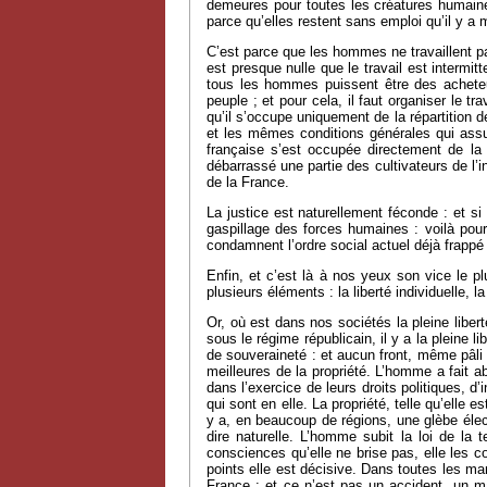
demeures pour toutes les créatures humaines
parce qu’elles restent sans emploi qu’il y a m
C’est parce que les hommes ne travaillent pa
est presque nulle que le travail est intermit
tous les hommes puissent être des acheteu
peuple ; et pour cela, il faut organiser le t
qu’il s’occupe uniquement de la répartition de
et les mêmes conditions générales qui assur
française s’est occupée directement de la
débarrassé une partie des cultivateurs de l’i
de la France.
La justice est naturellement féconde : et si
gaspillage des forces humaines : voilà pour
condamnent l’ordre social actuel déjà frappé p
Enfin, et c’est là à nos yeux son vice le pl
plusieurs éléments : la liberté individuelle, 
Or, où est dans nos sociétés la pleine libe
sous le régime républicain, il y a la pleine 
de souveraineté : et aucun front, même pâli d
meilleures de la propriété. L’homme a fait ab
dans l’exercice de leurs droits politiques, 
qui sont en elle. La propriété, telle qu’elle e
y a, en beaucoup de régions, une glèbe élect
dire naturelle. L’homme subit la loi de la t
consciences qu’elle ne brise pas, elle les co
points elle est décisive. Dans toutes les ma
France : et ce n’est pas un accident, un m