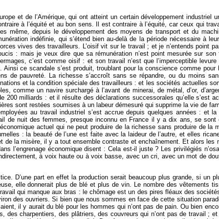
Europe et de l’Amérique, qui ont atteint un certain développement industriel u
ire à l’équité et au bon sens. Il est contraire à l’équité, car ceux qui travail
ricoles même, depuis le développement des moyens de transport et du machi
émunération indéfinie, qui s’étend bien au-delà de la période nécessaire à l
orces vives des travailleurs. L’oisif vit sur le travail ; et je n’entends point 
is : mais je veux dire que sa rémunération n’est point mesurée sur son tra
 fermages, c’est comme oisif : et son travail n’est que l’imperceptible levure
in. Ainsi ce scandale s’est produit, troublant pour la conscience comme pour
yens de pauvreté. La richesse s’accroît sans se répandre, ou du moins san
nations et la condition spéciale des travailleurs : et les sociétés actuelles s
es, comme un navire surchargé à l’avant de minerai, de métal, d’or, d’argen
de 200 milliards : et il résulte des déclarations successorales qu’elle s’est 
ères sont restées soumises à un labeur démesuré qui supprime la vie de fami
mployées au travail industriel s’est accrue depuis quelques années : et la 
vail de nuit des femmes, presque inconnu en France il y a dix ans, se son
conomique actuel qui ne peut produire de la richesse sans produire de la mis
lles : la beauté de l’une est faite avec la laideur de l’autre, et elles ric
et de la misère, il y a tout ensemble contraste et enchaînement. Et alors les m
ns l’engrenage économique disent : Cela est-il juste ? Les privilégiés n’osan
 indirectement, à voix haute ou à voix basse, avec un cri, avec un mot de dou
ice. D’une part en effet la production serait beaucoup plus grande, si un pl
euse, elle donnerait plus de blé et plus de vin. Le nombre des vêtements tis
 travail qui manque aux bras : le chômage est un des pires fléaux des sociétés
ron des ouvriers. Si bien que nous sommes en face de cette situation parad
illaient, il y aurait du blé pour les hommes qui n’ont pas de pain. Ou bien enco
, des charpentiers, des plâtriers, des couvreurs qui n’ont pas de travail ; et