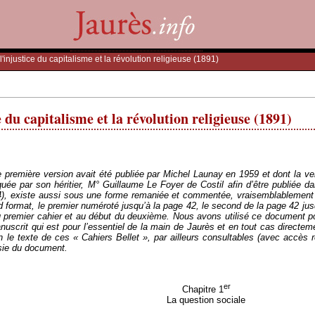
l'injustice du capitalisme et la révolution religieuse (1891)
e du capitalisme et la révolution religieuse (1891)
e première version avait été publiée par Michel Launay en 1959 et dont la ve
e par son héritier, M° Guillaume Le Foyer de Costil afin d’être publiée d
14), existe aussi sous une forme remaniée et commentée, vraisemblablement 
and format, le premier numéroté jusqu’à la page 42, le second de la page 42 ju
 premier cahier et au début du deuxième. Nous avons utilisé ce document pour
nuscrit qui est pour l’essentiel de la main de Jaurès et en tout cas directeme
 le texte de ces « Cahiers Bellet », par ailleurs consultables (avec accès 
sie du document.
er
Chapitre 1
La question sociale