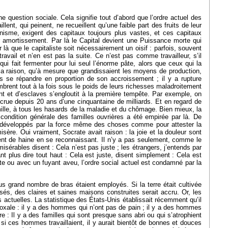
ne question sociale. Cela signifie tout d’abord que l’ordre actuel des
lent, qui peinent, ne recueillent qu’une faible part des fruits de leur
nisme, exigent des capitaux toujours plus vastes, et ces capitaux
eur amortissement. Par là le Capital devient une Puissance morte qui
par là que le capitaliste soit nécessairement un oisif : parfois, souvent
vail et n’en est pas la suite. Ce n’est pas comme travailleur, s’il
 qui fait fermenter pour lui seul l’énorme pâte, alors que ceux qui la
 la raison, qu’à mesure que grandissaient les moyens de production,
s se répandre en proportion de son accroissement ; il y a rupture
ombrent tout à la fois sous le poids de leurs richesses maladroitement
t et d’esclaves s’engloutit à la première tempête. Par exemple, on
accrue depuis 20 ans d’une cinquantaine de milliards. Et en regard de
lle, à tous les hasards de la maladie et du chômage. Bien mieux, la
condition générale des familles ouvrières a été empirée par là. De
t développés par la force même des choses comme pour attester la
ère. Oui vraiment, Socrate avait raison : la joie et la douleur sont
anent de haine en se reconnaissant. Il n’y a pas seulement, comme le
isérables disent : Cela n’est pas juste ; les étrangers, j’entends par
t plus dire tout haut : Cela est juste, disent simplement : Cela est
te ou avec un fuyant aveu, l’ordre social actuel est condamné par la
us grand nombre de bras étaient employés. Si la terre était cultivée
sés, des claires et saines maisons construites serait accru. Or, les
 actuelles. La statistique des États-Unis établissait récemment qu’il
oxale : il y a des hommes qui n’ont pas de pain ; il y a des hommes
re : Il y a des familles qui sont presque sans abri ou qui s’atrophient
 si ces hommes travaillaient, il y aurait bientôt de bonnes et douces