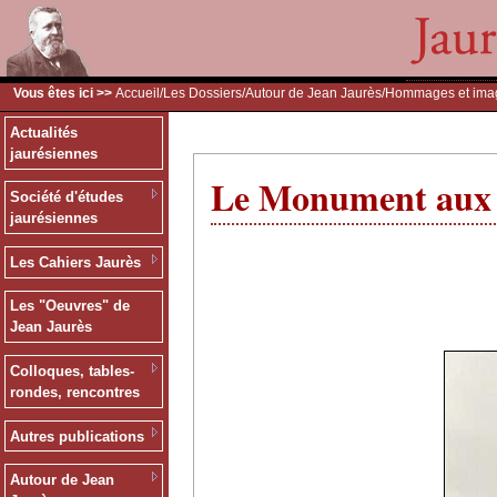
Vous êtes ici >>
Accueil
/
Les Dossiers
/
Autour de Jean Jaurès
/
Hommages et ima
Actualités
jaurésiennes
Le Monument aux c
Société d'études
jaurésiennes
Les Cahiers Jaurès
Les "Oeuvres" de
Jean Jaurès
Colloques, tables-
rondes, rencontres
Autres publications
Autour de Jean