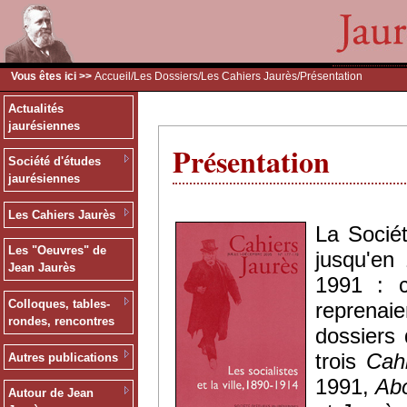
Vous êtes ici >>
Accueil
/
Les Dossiers
/
Les Cahiers Jaurès
/Présentation
Actualités
jaurésiennes
Présentation
Société d'études
jaurésiennes
Les Cahiers Jaurès
La Sociét
Les "Oeuvres" de
jusqu'en
Jean Jaurès
1991 : c
Colloques, tables-
reprenaie
rondes, rencontres
dossiers 
trois
Cah
Autres publications
1991,
Abo
Autour de Jean