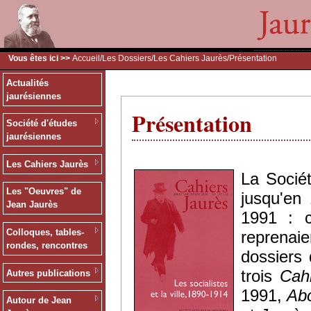
Vous êtes ici >>
Accueil
/
Les Dossiers
/
Les Cahiers Jaurès
/Présentation
Actualités
jaurésiennes
Présentation
Société d'études
jaurésiennes
Les Cahiers Jaurès
La Sociét
Les "Oeuvres" de
jusqu'en
Jean Jaurès
1991 : c
Colloques, tables-
reprenaie
rondes, rencontres
dossiers 
trois
Cah
Autres publications
1991,
Abo
Autour de Jean