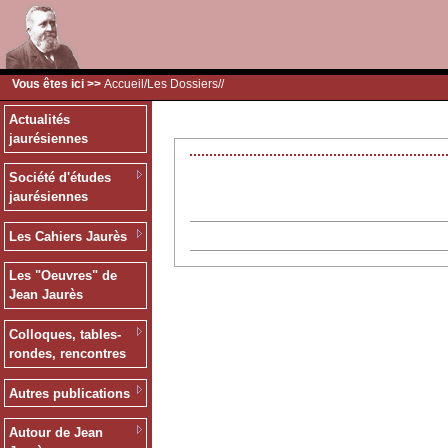
Vous êtes ici >>
Accueil
/
Les Dossiers
/
/
Actualités
jaurésiennes
Société d'études
jaurésiennes
Les Cahiers Jaurès
Les "Oeuvres" de
Jean Jaurès
Colloques, tables-
rondes, rencontres
Autres publications
Autour de Jean