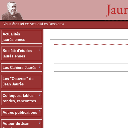
Vous êtes ici >>
Accueil
/
Les Dossiers
/
/
Actualités
jaurésiennes
Société d'études
jaurésiennes
Les Cahiers Jaurès
Les "Oeuvres" de
Jean Jaurès
Colloques, tables-
rondes, rencontres
Autres publications
Autour de Jean