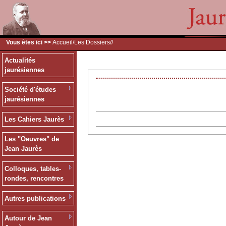
Vous êtes ici >>
Accueil
/
Les Dossiers
/
/
Actualités
jaurésiennes
Société d'études
jaurésiennes
Les Cahiers Jaurès
Les "Oeuvres" de
Jean Jaurès
Colloques, tables-
rondes, rencontres
Autres publications
Autour de Jean