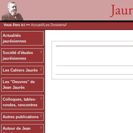
Vous êtes ici >>
Accueil
/
Les Dossiers
/
/
Actualités
jaurésiennes
Société d'études
jaurésiennes
Les Cahiers Jaurès
Les "Oeuvres" de
Jean Jaurès
Colloques, tables-
rondes, rencontres
Autres publications
Autour de Jean