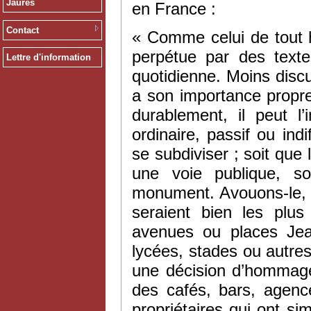
Jaurès
en France :
Contact
« Comme celui de tout 
perpétue par des texte
Lettre d'information
quotidienne. Moins discur
a son importance propre
durablement, il peut 
ordinaire, passif ou in
se subdiviser ; soit que
une voie publique, so
monument. Avouons-le, l
seraient bien les plus
avenues ou places Jean
lycées, stades ou autre
une décision d’hommage
des cafés, bars, agen
propriétaires qui ont s