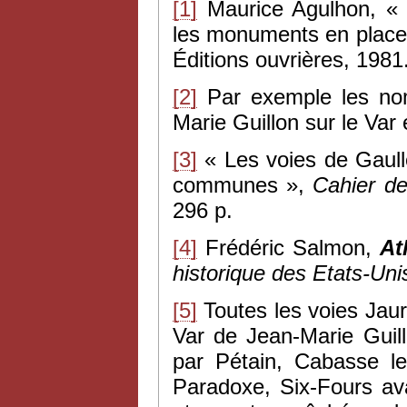
[1]
Maurice Agulhon, « u
les monuments en place
Éditions ouvrières, 1981
[2]
Par exemple les nom
Marie Guillon sur le Var 
[3]
« Les voies de Gaull
communes »,
Cahier d
296 p.
[4]
Frédéric Salmon,
At
historique des Etats-Uni
[5]
Toutes les voies Jaur
Var de Jean-Marie Guill
par Pétain, Cabasse l
Paradoxe, Six-Fours av