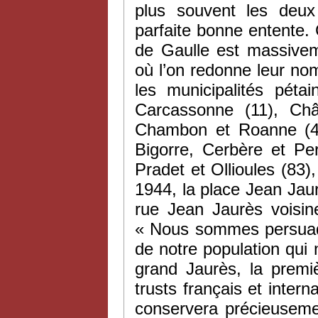
plus souvent les deu
parfaite bonne entente. C
de Gaulle est massive
où l’on redonne leur no
les municipalités pétain
Carcassonne (11), Châ
Chambon et Roanne (42
Bigorre, Cerbère et Per
Pradet et Ollioules (83)
1944, la place Jean Jau
rue Jean Jaurès voisin
« Nous sommes persuadés
de notre population qu
grand Jaurès, la premi
trusts français et inter
conservera précieusemen