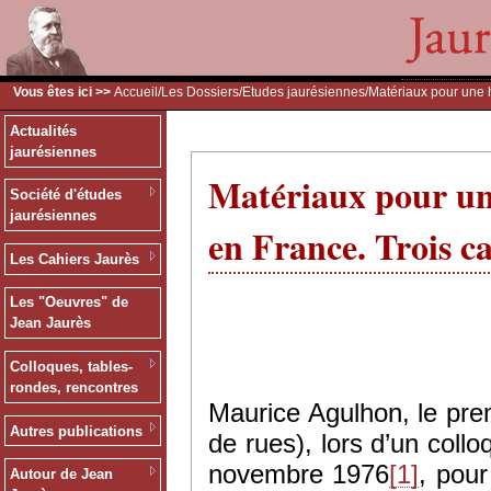
Vous êtes ici >>
Accueil
/
Les Dossiers
/
Etudes jaurésiennes
/Matériaux pour une h
Actualités
jaurésiennes
Matériaux pour une 
Société d'études
jaurésiennes
en France. Trois ca
Les Cahiers Jaurès
Les "Oeuvres" de
Jean Jaurès
Colloques, tables-
rondes, rencontres
Maurice Agulhon, le prem
Autres publications
de rues), lors d’un coll
novembre 1976
[1]
, pou
Autour de Jean