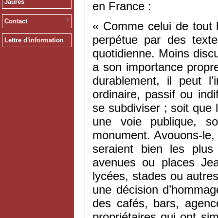
Jaurès
en France :
Contact
« Comme celui de tout 
perpétue par des texte
Lettre d'information
quotidienne. Moins discur
a son importance propre
durablement, il peut 
ordinaire, passif ou in
se subdiviser ; soit que
une voie publique, so
monument. Avouons-le, l
seraient bien les plus
avenues ou places Jean
lycées, stades ou autre
une décision d’hommage
des cafés, bars, agen
propriétaires qui ont s