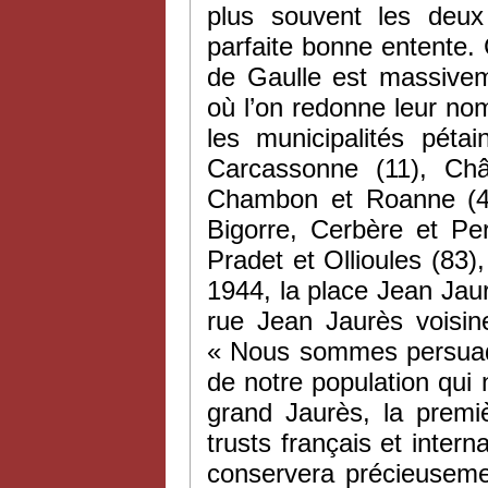
plus souvent les deu
parfaite bonne entente. C
de Gaulle est massive
où l’on redonne leur no
les municipalités pétain
Carcassonne (11), Châ
Chambon et Roanne (42
Bigorre, Cerbère et Per
Pradet et Ollioules (83)
1944, la place Jean Jau
rue Jean Jaurès voisin
« Nous sommes persuadés
de notre population qu
grand Jaurès, la premi
trusts français et inter
conservera précieusemen