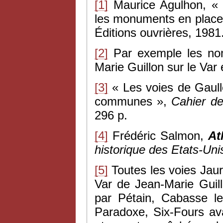
[1]
Maurice Agulhon, « u
les monuments en place
Éditions ouvrières, 1981
[2]
Par exemple les nom
Marie Guillon sur le Var 
[3]
« Les voies de Gaull
communes »,
Cahier d
296 p.
[4]
Frédéric Salmon,
At
historique des Etats-Uni
[5]
Toutes les voies Jaur
Var de Jean-Marie Guill
par Pétain, Cabasse l
Paradoxe, Six-Fours av