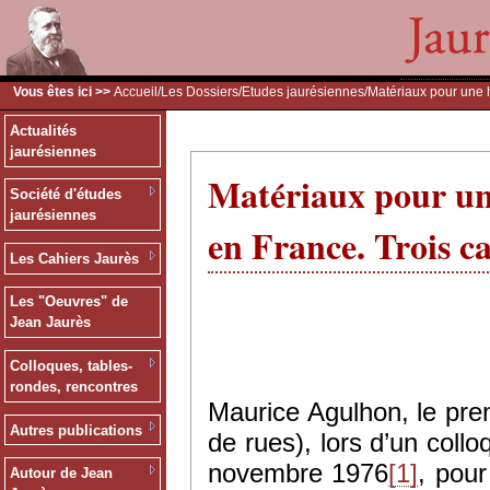
Vous êtes ici >>
Accueil
/
Les Dossiers
/
Etudes jaurésiennes
/Matériaux pour une h
Actualités
jaurésiennes
Matériaux pour une 
Société d'études
jaurésiennes
en France. Trois ca
Les Cahiers Jaurès
Les "Oeuvres" de
Jean Jaurès
Colloques, tables-
rondes, rencontres
Maurice Agulhon, le prem
Autres publications
de rues), lors d’un coll
novembre 1976
[1]
, pou
Autour de Jean