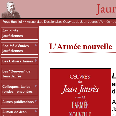
Vous êtes ici >>
Accueil
/
Les Dossiers
/
Les
Oeuvres
de Jean Jaurès
/L'Armée nou
Actualités
jaurésiennes
L'Armée nouvelle
Société d'études
jaurésiennes
Les Cahiers Jaurès
Les "Oeuvres" de
Jean Jaurès
a
Colloques, tables-
d
rondes, rencontres
A
Autres publications
J
Autour de Jean