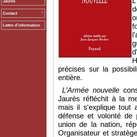
L
Jaurès
d
Contact
o
f
Lettre d'information
l
g
d
H
précises sur la possib
entière.
L’Armée nouvelle
con
Jaurès réfléchit à la m
mais il s'explique tout
défense et volonté de 
union de la nation, rép
Organisateur et stratège