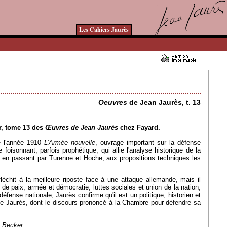
Les Cahiers Jaurès
09/11/2012 - Lu 20780 fois
Oeuvres
de Jean Jaurès, t. 13
er, tome 13 des
Œuvres de Jean Jaurès
chez Fayard.
e l'année 1910
L’Armée nouvelle
, ouvrage important sur la défense
foisonnant, parfois prophétique, qui allie l'analyse historique de la
n en passant par Turenne et Hoche, aux propositions techniques les
échit à la meilleure riposte face à une attaque allemande, mais il
 de paix, armée et démocratie, luttes sociales et union de la nation,
défense nationale, Jaurès confirme qu'il est un politique, historien et
 de Jaurès, dont le discours prononcé à la Chambre pour défendre sa
s Becker.