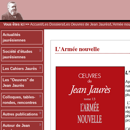
Vous êtes ici >>
Accueil
/
Les Dossiers
/
Les
Oeuvres
de Jean Jaurès
/L'Armée nou
Actualités
jaurésiennes
L'Armée nouvelle
Société d'études
jaurésiennes
Les Cahiers Jaurès
L
Les "Oeuvres" de
Ap
Jean Jaurès
na
na
pl
Colloques, tables-
rondes, rencontres
L
s'
ré
Autres publications
ph
pr
Autour de Jean
L’