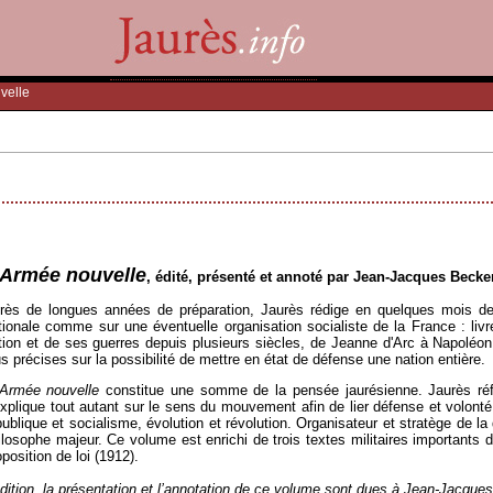
velle
’Armée nouvelle
, édité, présenté et annoté par Jean-Jacques Beck
rès de longues années de préparation, Jaurès rédige en quelques mois d
tionale comme sur une éventuelle organisation socialiste de la France : livre 
tion et de ses guerres depuis plusieurs siècles, de Jeanne d'Arc à Napoléo
us précises sur la possibilité de mettre en état de défense une nation entière.
’Armée nouvelle
constitue une somme de la pensée jaurésienne. Jaurès réfl
explique tout autant sur le sens du mouvement afin de lier défense et volonté
publique et socialisme, évolution et révolution. Organisateur et stratège de la 
ilosophe majeur. Ce volume est enrichi de trois textes militaires importants
oposition de loi (1912).
édition, la présentation et l’annotation de ce volume sont dues à Jean-Jacque