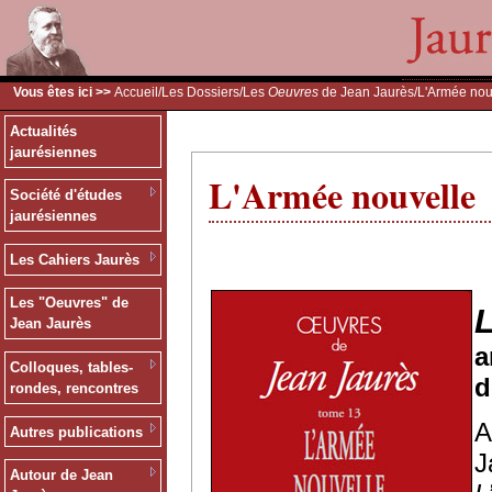
Vous êtes ici >>
Accueil
/
Les Dossiers
/
Les
Oeuvres
de Jean Jaurès
/L'Armée nou
Actualités
jaurésiennes
L'Armée nouvelle
Société d'études
jaurésiennes
Les Cahiers Jaurès
Les "Oeuvres" de
Jean Jaurès
a
Colloques, tables-
d
rondes, rencontres
A
Autres publications
J
Autour de Jean