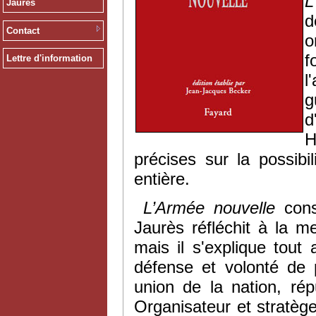
L
Jaurès
d
Contact
o
f
Lettre d'information
l
g
d
H
précises sur la possib
entière.
L’Armée nouvelle
con
Jaurès réfléchit à la m
mais il s'explique tout
défense et volonté de 
union de la nation, rép
Organisateur et stratège