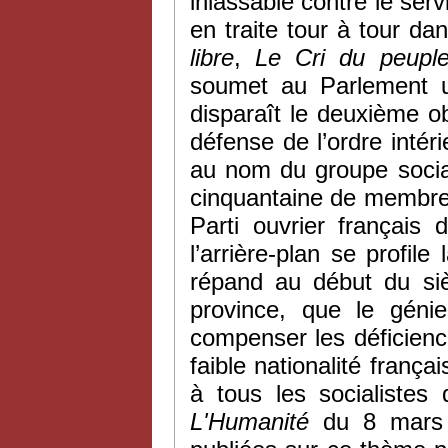
inlassable contre le serv
en traite tour à tour da
libre
,
Le
Cri du peupl
soumet au Parlement un
disparaît le deuxième obj
défense de l’ordre inté
au nom du groupe social
cinquantaine de membres.
Parti ouvrier français
l’arrière-plan se profile
répand au début du si
province, que le génie
compenser les déficienc
faible nationalité frança
à tous les socialistes
L'H
umanité
du 8 mars 1