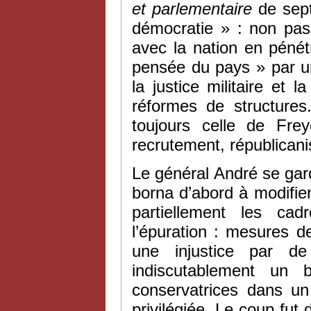
et parlementaire
de sept
démocratie » : non pas
avec la nation en pénétr
pensée du pays » par un
la justice militaire et l
réformes de structures
toujours celle de Fre
recrutement, républicani
Le général André se garda 
borna d’abord à modifie
partiellement les c
l’épuration : mesures 
une injustice par de
indiscutablement un 
conservatrices dans un
privilégiée. Le coup fu