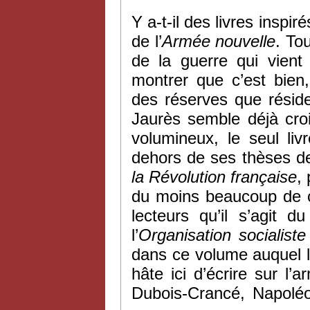
Y a-t-il des livres inspi
de l’
Armée nouvelle
. To
de la guerre qui vient 
montrer que c’est bien
des réserves que résid
Jaurès semble déjà cro
volumineux, le seul liv
dehors de ses thèses de
la Révolution française
,
du moins beaucoup de ce
lecteurs qu’il s’agit 
l’
Organisation socialist
dans ce volume auquel le
hâte ici d’écrire sur l
Dubois-Crancé, Napoléon