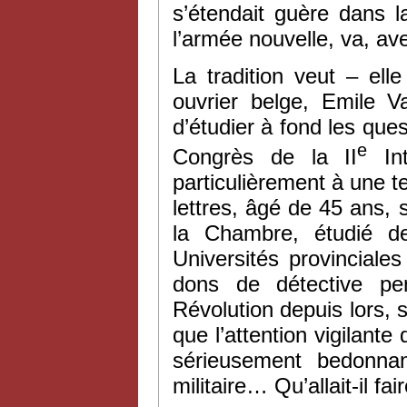
s’étendait guère dans l
l’armée nouvelle, va, av
La tradition veut – ell
ouvrier belge, Emile V
d’étudier à fond les que
e
Congrès de la II
Int
particulièrement à une t
lettres, âgé de 45 ans, s
la Chambre, étudié d
Universités provinciale
dons de détective pen
Révolution depuis lors, sa
que l’attention vigilant
sérieusement bedonnan
militaire… Qu’allait-il fa