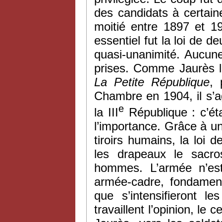
des candidats à certaine
moitié entre 1897 et 19
essentiel fut la loi de 
quasi-unanimité. Aucun
prises. Comme Jaurès l’
La
Petite République
,
Chambre en 1904, il s’ag
e
la III
République : c’éta
l’importance. Grâce à un
tiroirs humains, la loi
les drapeaux le sacros
hommes. L’armée n’est
armée-cadre, fondament
que s’intensifieront l
travaillent l’opinion, le