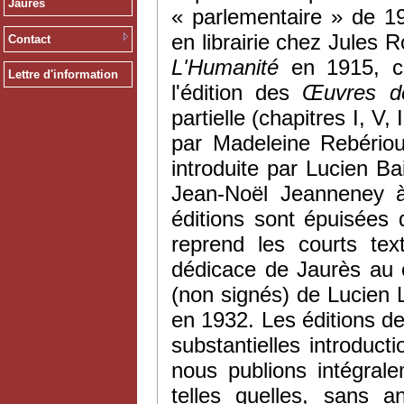
Jaurès
« parlementaire » de 1
en librairie chez Jules R
Contact
L'Humanité
en 1915, ce
Lettre d'information
l'édition des
Œ
uvres 
partielle (chapitres I, V,
par Madeleine Rebériou
introduite par Lucien Ba
Jean-Noël Jeanneney à
éditions sont épuisées 
reprend les courts tex
dédicace de Jaurès au c
(non signés) de Lucien
en 1932. Les éditions d
substantielles introduct
nous publions intégral
telles quelles, sans a