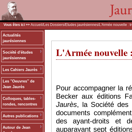
Vous êtes ici >>
Accueil
/
Les Dossiers
/
Etudes jaurésiennes
/L'Armée nouvelle : tr
Actualités
jaurésiennes
L'Armée nouvelle :
Société d'études
jaurésiennes
Les Cahiers Jaurès
Les "Oeuvres" de
Pour accompagner la ré
Jean Jaurès
Becker aux éditions 
Colloques, tables-
Jaurès
, la Société des
rondes, rencontres
documents complémentai
Autres publications
des ayant-droits et d
auparavant sept édition
Autour de Jean