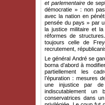
et parlementaire
de sept
démocratie » : non pas
avec la nation en pénétr
pensée du pays » par un
la justice militaire et l
réformes de structures
toujours celle de Fre
recrutement, républicani
Le général André se garda 
borna d’abord à modifie
partiellement les c
l’épuration : mesures 
une injustice par de
indiscutablement un 
conservatrices dans un
privilégiée. Le coup fu