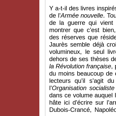
Y a-t-il des livres inspi
de l’
Armée nouvelle
. To
de la guerre qui vient 
montrer que c’est bien
des réserves que résid
Jaurès semble déjà cro
volumineux, le seul liv
dehors de ses thèses de
la Révolution française
,
du moins beaucoup de ce
lecteurs qu’il s’agit 
l’
Organisation socialist
dans ce volume auquel le
hâte ici d’écrire sur l
Dubois-Crancé, Napoléon