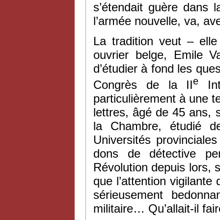
s’étendait guère dans l
l’armée nouvelle, va, av
La tradition veut – ell
ouvrier belge, Emile V
d’étudier à fond les que
e
Congrès de la II
Int
particulièrement à une t
lettres, âgé de 45 ans, s
la Chambre, étudié d
Universités provinciale
dons de détective pen
Révolution depuis lors, sa
que l’attention vigilant
sérieusement bedonnan
militaire… Qu’allait-il fa