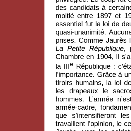
des candidats à certaine
moitié entre 1897 et 19
essentiel fut la loi de 
quasi-unanimité. Aucun
prises. Comme Jaurès l’
La
Petite République
,
Chambre en 1904, il s’ag
e
la III
République : c’éta
l’importance. Grâce à un
tiroirs humains, la loi
les drapeaux le sacros
hommes. L’armée n’est
armée-cadre, fondament
que s’intensifieront l
travaillent l’opinion, le