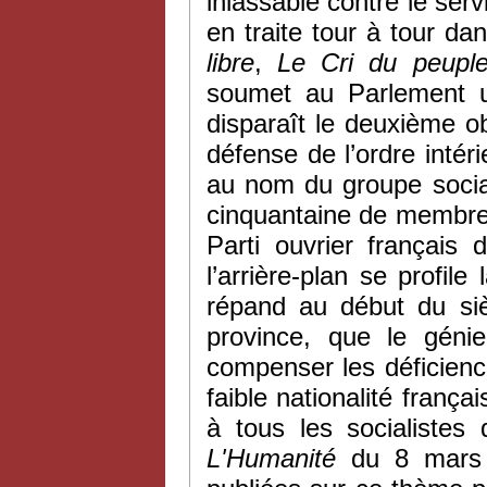
inlassable contre le serv
en traite tour à tour da
libre
,
Le
Cri du peupl
soumet au Parlement un
disparaît le deuxième obj
défense de l’ordre inté
au nom du groupe social
cinquantaine de membres.
Parti ouvrier français
l’arrière-plan se profile
répand au début du si
province, que le génie
compenser les déficienc
faible nationalité frança
à tous les socialistes
L'H
umanité
du 8 mars 1