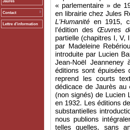
Jaurès
« parlementaire » de 1
en librairie chez Jules R
Contact
L'Humanité
en 1915, ce
Lettre d'information
l'édition des
Œ
uvres 
partielle (chapitres I, V,
par Madeleine Rebériou
introduite par Lucien Ba
Jean-Noël Jeanneney à
éditions sont épuisées 
reprend les courts tex
dédicace de Jaurès au c
(non signés) de Lucien
en 1932. Les éditions d
substantielles introduct
nous publions intégral
telles quelles, sans a