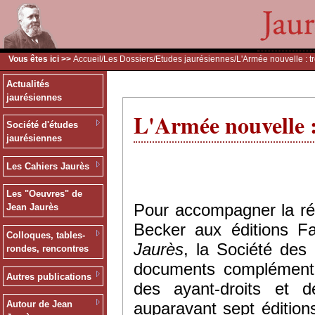
Vous êtes ici >>
Accueil
/
Les Dossiers
/
Etudes jaurésiennes
/L'Armée nouvelle : tr
Actualités
jaurésiennes
L'Armée nouvelle :
Société d'études
jaurésiennes
Les Cahiers Jaurès
Les "Oeuvres" de
Pour accompagner la ré
Jean Jaurès
Becker aux éditions 
Colloques, tables-
Jaurès
, la Société des
rondes, rencontres
documents complémentai
Autres publications
des ayant-droits et d
auparavant sept édition
Autour de Jean