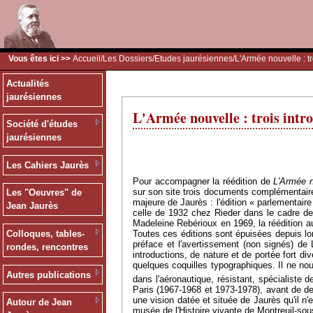
Vous êtes ici >>
Accueil
/
Les Dossiers
/
Etudes jaurésiennes
/L'Armée nouvelle : tr
Actualités
jaurésiennes
L'Armée nouvelle : trois intr
Société d'études
jaurésiennes
Les Cahiers Jaurès
Pour accompagner la réédition de
L'Armée n
sur son site trois documents complémentaires
Les "Oeuvres" de
majeure de Jaurès : l'édition « parlementair
Jean Jaurès
celle de 1932 chez Rieder dans le cadre de
Madeleine Rebérioux en 1969, la réédition 
Toutes ces éditions sont épuisées depuis lon
Colloques, tables-
préface et l'avertissement (non signés) de
rondes, rencontres
introductions, de nature et de portée fort d
quelques coquilles typographiques. Il ne no
Autres publications
dans l'aéronautique, résistant, spécialiste
Paris (1967-1968 et 1973-1978), avant de de
une vision datée et située de Jaurès qu'il n'
Autour de Jean
musée de l'Histoire vivante de Montreuil-so