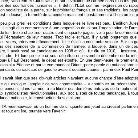
ancé, Napoléon et Clausewitz, et sur l’évolution de l’armée dans tous les gra
due des souffrances humaines ». Il définit l’État comme l’expression du rappo
on socialiste de la patrie, sur le prolétariat français et ses traditions, les p
est indécise, la fermeté de la pensée maintient constamment à l’horizon les ob
eu plus près les conditions dans lesquelles le livre est paru. L’édition Jule
 : il s’agit d’un commentaire à une proposition de loi sur l’organisation de l
 de loi ; treize chapitres, quatre cent cinquante pages, voilà pour le commentair
qui l’écrasaient de leur masse. Trop facile et faux. Il y avait longtemps qu
es votes, intervenir efficacement, telle était sa constante volonté. Sur sa ga
Lors des séances de la Commission de l’armée, à laquelle, dans un de ce
 il avait posé sa candidature en 1908 et où il fut élu en 1910, il insistera, 
a loi-cadre. Et lorsque celle-ci sera débattue en novembre-décembre de la
ur-là Paul Deschanel, le débat est étouffé. En une demi-heure, le premier ar
colonial » Étienne et par le commandant Driant, porte-parole du nationalisme l
endants ou radicaux de gauche avaient soutenu Jaurès : parmi eux Paul Pain
n. Il savait bien que ses dix-huit articles n’avaient aucune chance d’être ado
st ce qui explique l’ampleur de son commentaire – « contribuer au nécessai
qui pensent, dans l’armée, à se libérer des dernières entraves de la routine e
ux syndicalistes révolutionnaires, aux socialistes de toutes tendances, à to
dance nationale, la construction du socialisme.
l’
Armée nouvelle
, où un homme de cinquante ans jetait au creuset parlementai
 et tout entière, tournée vers l’avenir.