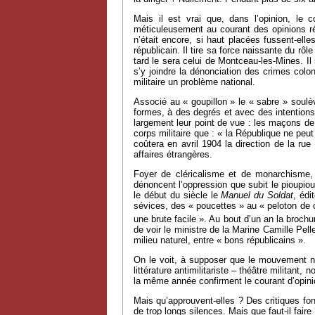
Mais il est vrai que, dans l’opinion, le
méticuleusement au courant des opinions rép
n’était encore, si haut placées fussent-elle
républicain. Il tire sa force naissante du r
tard le sera celui de Montceau-les-Mines. Il
s’y joindre la dénonciation des crimes colon
militaire un problème national.
Associé au « goupillon » le « sabre » soulèv
formes, à des degrés et avec des intention
largement leur point de vue : les maçons de 
corps militaire que : « la République ne peut
coûtera en avril 1904 la direction de la r
affaires étrangères.
Foyer de cléricalisme et de monarchisme, 
dénoncent l’oppression que subit le pioupi
le début du siècle le
Manuel du Soldat
, édi
sévices, des « poucettes » au « peloton de
une brute facile ». Au bout d’un an la broch
de voir le ministre de la Marine Camille Pell
milieu naturel, entre « bons républicains ».
On le voit, à supposer que le mouvement ne 
littérature antimilitariste – théâtre milita
la même année confirment le courant d’opin
Mais qu’approuvent-elles ? Des critiques 
de trop longs silences. Mais que faut-il faire