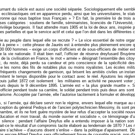
tournant du siècle est aussi une société séparée. Sociologiquement elle sembl
s ecclésiastiques ont en apparence perdu, ainsi que les universitaires, le sta
ronne qui nous baptise tous Français » ? En fait, la première loi de trois 
catégories : soutiens de famille, séminaristes, licenciés de l’Université, ou
 privilège bourgeois. Il faut attendre mars 1905 et la loi de deux ans, inspirée
 partielles et que le service actif et celui que l’on doit dans les différentes
 au peuple dans lequel elle se recrute ? « Le vice essentiel de notre organis
l’est à peine » : cette phrase de Jaurès est à entendre plus pleinement encore
0 000 hommes – exige un corps d’officiers et de sous-officiers de métier ext
e la vie nationale. Il était bien naïf, l’officier de réserve dreyfusard Bruyè
el de la civilisation en France, le mot « armée » désignait l’ensemble des cit
vait, du reste, déjà perdu sa candeur et pris conscience de la spécificité des
 les noms des fils de notables plus ou moins royalistes. Les écoles milita
 fréquents changements de garnison, qui brisent les amitiés civiles un insta
limitent le temps disponible pour le contact avec le réel. Ajoutons les règl
uis juillet 1872 cet isolement : les militaires en activité ne peuvent voter
urs depuis le 9 décembre 1895. L’armée est « la plus grande muette ». Sa 
’officier pendant toute sa carrière, le soldat pendant trois puis deux ans son
sarisme. Acceptée par l’armée, elle l’autorise tacitement à formuler et dévelo
s, si l’armée, qui déclare servir non le régime, envers lequel elle marque au 
’exception du général Pedoya et de l’ancien polytechnicien Messimy, ils sont p
ambre, et ils ne font guère mystère de leur refus d’accepter la société nouvel
 éducation et mon travail, du monde ouvrier et socialiste », ce témoignage d’
e silence : pendant l’affaire Dreyfus elle a entendu imposer à la nation son
t-ce le résultat d’un compromis tacite élaboré au lendemain de 1870 ? Les min
faire s’achève – d’aucuns disent s’enlise – dans la politique d’apaisement. Déf
ans encore Alfred Dreyfus sera officiellement figure de coupable gracié, non 