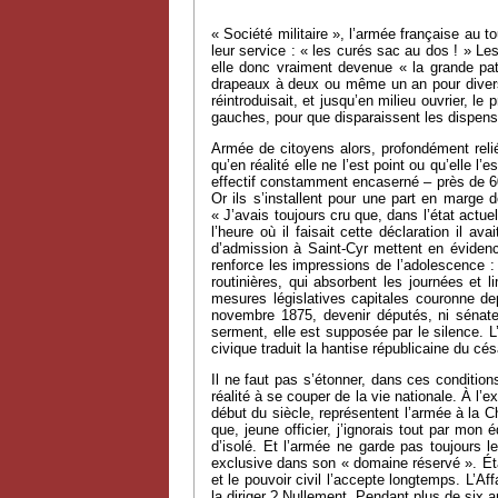
« Société militaire », l’armée française au 
leur service : « les curés sac au dos ! » Le
elle donc vraiment devenue « la grande pat
drapeaux à deux ou même un an pour diverses 
réintroduisait, et jusqu’en milieu ouvrier, le
gauches, pour que disparaissent les dispenses
Armée de citoyens alors, profondément reliée
qu’en réalité elle ne l’est point ou qu’elle 
effectif constamment encaserné – près de 60
Or ils s’installent pour une part en marge d
« J’avais toujours cru que, dans l’état actu
l’heure où il faisait cette déclaration il a
d’admission à Saint-Cyr mettent en évidence
renforce les impressions de l’adolescence :
routinières, qui absorbent les journées et 
mesures législatives capitales couronne dep
novembre 1875, devenir députés, ni sénate
serment, elle est supposée par le silence. L
civique traduit la hantise républicaine du cé
Il ne faut pas s’étonner, dans ces condition
réalité à se couper de la vie nationale. À l
début du siècle, représentent l’armée à la Ch
que, jeune officier, j’ignorais tout par mon
d’isolé. Et l’armée ne garde pas toujours l
exclusive dans son « domaine réservé ». Étai
et le pouvoir civil l’accepte longtemps. L’Af
la diriger ? Nullement. Pendant plus de six 