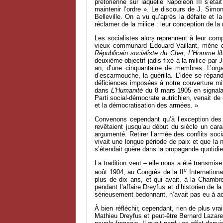
prétorienne sur laquelle Napoléon III s’é
maintenir l’ordre ». Le discours de J. Simo
Belleville. On a vu qu’après la défaite et l
réclamer de la milice : leur conception de la 
Les socialistes alors reprennent à leur com
vieux communard Édouard Vaillant, mène de
Républicain socialiste du Cher
,
L’
Homme lib
deuxième objectif jadis fixé à la milice par
an, d’une cinquantaine de membres. L’organi
d’escarmouche, la guérilla. L’idée se répan
déficiences imposées à notre couverture mili
dans
L'H
umanité
du 8 mars 1905 en signalan
Parti social-démocrate autrichien, venait de
et la démocratisation des armées. »
Convenons cependant qu’à l’exception des ar
revêtaient jusqu’au début du siècle un car
argumenté. Retirer l’armée des conflits soci
vivait une longue période de paix et que la 
s’étendait guère dans la propagande quotidie
La tradition veut – elle nous a été transmise
e
août 1904, au Congrès de la II
Internationa
plus de dix ans, et qui avait, à la Chambr
pendant l’affaire Dreyfus et d’historien de la
sérieusement bedonnant, n’avait pas eu à acco
À bien réfléchir, cependant, rien de plus vr
Mathieu Dreyfus et peut-être Bernard Lazare, 