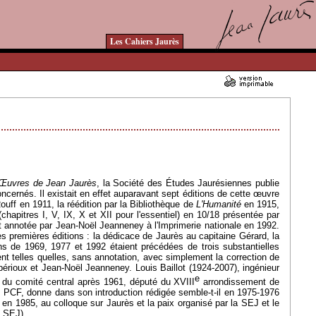
Les Cahiers Jaurès
18/02/2013 - Lu 26798 fois
Œ
uvres de Jean Jaurès
, la Société des
É
tudes Jaurésiennes publie
ncernés. Il existait en effet auparavant sept éditions de cette œuvre
Rouff en 1911, la réédition par la Bibliothèque de
L'Humanité
en 1915,
(chapitres I, V, IX, X et XII pour l'essentiel) en 10/18 présentée par
 et annotée par Jean-Noël Jeanneney à l'Imprimerie nationale en 1992.
es premières éditions : la dédicace de Jaurès au capitaine Gérard, la
s de 1969, 1977 et 1992 étaient précédées de trois substantielles
ent telles quelles, sans annotation, avec simplement la correction de
érioux et Jean-Noël Jeanneney. Louis Baillot (1924-2007), ingénieur
e
e du comité central après 1961, député du XVIII
arrondissement de
u PCF, donne dans son introduction rédigée semble-t-il en 1975-1976
t, en 1985, au colloque sur Jaurès et la paix organisé par la SEJ et le
la SEJ).