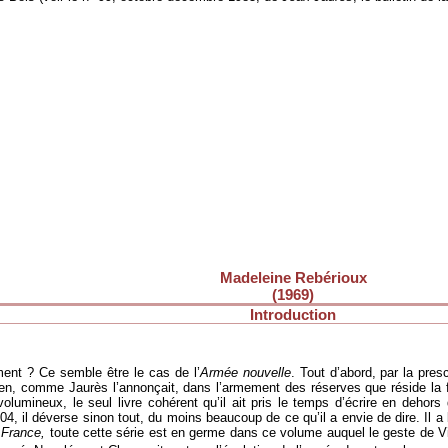
Madeleine Rebérioux
(1969)
Introduction
iment ? Ce semble être le cas de l’
Armée nouvelle
. Tout d’abord, par la pres
bien, comme Jaurès l’annonçait, dans l’armement des réserves que réside la 
lumineux, le seul livre cohérent qu’il ait pris le temps d’écrire en dehors
04, il déverse sinon tout, du moins beaucoup de ce qu’il a envie de dire. Il a
a France,
toute cette série est en germe dans ce volume auquel le geste de Villa