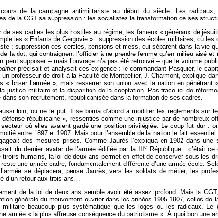
cours de la campagne antimilitariste au début du siècle. Les radicaux, 
les de la CGT sa suppression : les socialistes la transformation de ses struct
er de ses cadres les plus hostiles au régime, les fameux « généraux de jésuiti
e les « Enfants de Gergovie » : suppression des écoles militaires, où les off
te ; suppression des cercles, pensions et mess, qui séparent dans la vie quo
de la dot, qui contraignent l’officier à ne prendre femme qu’en milieu aisé et
peut supposer – mais l’ouvrage n’a pas été retrouvé – que le volume publié a
difier
précisait et analysait ces exigence : le commandant Pasquier, le capitai
 un professeur de droit à la Faculté de Montpellier, J. Charmont, explique da
s « briser l’armée », mais resserrer son union avec la nation en pénétrant «
la justice militaire et la disparition de la cooptation. Pas trace ici de réfor
e dans son recrutement, républicanisée dans la formation de ses cadres.
 aussi loin, ou ne le put. Il se borna d’abord à modifier les règlements sur 
 défense républicaine », ressenties comme une injustice par de nombreux offi
 secteur où elles avaient gardé une position privilégiée. Le coup fut dur :
 moitié entre 1897 et 1907. Mais pour l’ensemble de la nation le fait essentie
égageait des mesures prises. Comme Jaurès l’expliqua en 1902 dans une s
e
ait du dernier avatar de l’armée édifiée par la III
République : c’était ce 
e tiroirs humains, la loi de deux ans permet en effet de conserver sous les d
 reste une armée-cadre, fondamentalement différente d’une armée-école. Selon
 de l’armée se déplacera, pense Jaurès, vers les soldats de métier, les pr
ité d’un retour aux trois ans…
ement de la loi de deux ans semble avoir été assez profond. Mais la CGT, 
calisation générale du mouvement ouvrier dans les années 1905-1907, celles de
 militaire beaucoup plus systématique que les loges ou les radicaux. Le
une armée « la plus affreuse conséquence du patriotisme ». À quoi bon une a