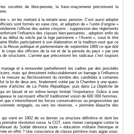
les sociétés de libre-pensée, la franc-maçonnerie préconisent la
ures.
ère », en les mettant à la retraite avec pension. C’est aussi adopter
iciers sont formés en vase clos, et adoption de « l’unité d’origine »
tidienne l’officier des autres citoyens ; suppression des règlements
 renforcent l’influence des classes bien-pensantes ; adoption enfin du
u début du siècle par la loge parisienne « l’Avenir », sous le titre
ne Mollin participèrent à son élaboration et la tradition veut que ce
ns la
Revue politique et parlementaire
de septembre 1900 ce que doit
 le corps des officiers de la vie et de la pensée du pays » par une
mes de structures. L’armée que préconisent les radicaux c’est toujours
le mariage et à renouveler partiellement les cadres par des procédés
ciers, mais qui dressèrent indiscutablement un barrage à l’influence
 on le mesure au fléchissement du nombre des candidats à certaines
l fut la loi de deux ans, finalement votée par la Chambre à une quasi-
érie d’articles de
La
Petite République
, puis dans
La
Dépêche
de
qui en faisait et en même temps limitait l’importance. Grâce à une
rapeaux le sacrosaint effectif traditionnel voisin de 600 000 hommes.
 que s’intensifieront les forces conservatrices ou progressistes qui
ofessionnels rengagés, ou vers les réserves, « première ébauche des
qui vient en 1902 de se donner sa structure définitive et dont les
 la première révolution russe, la CGT, sans mener campagne contre la
Manuel du Soldat
dénonce toute « éducation militaire théorique et
rmée en effet ? Une conscience de classe primitive mais aigüe sous-