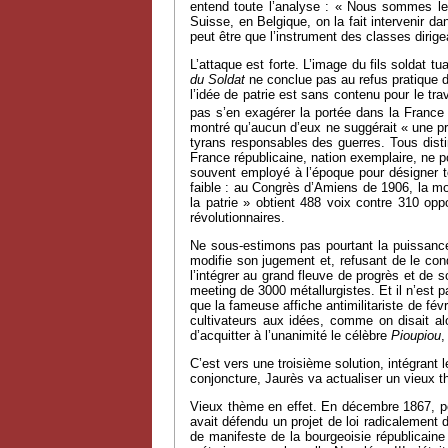
entend toute l’analyse : « Nous sommes les 
Suisse, en Belgique, on la fait intervenir d
peut être que l’instrument des classes dirig
L’attaque est forte. L’image du fils soldat 
du Soldat
ne conclue pas au refus pratique de
l’idée de patrie est sans contenu pour le tra
pas s’en exagérer la portée dans la France 
montré qu’aucun d’eux ne suggérait « une pro
tyrans responsables des guerres. Tous disti
France républicaine, nation exemplaire, ne po
souvent employé à l’époque pour désigner to
faible : au Congrès d’Amiens de 1906, la mo
la patrie » obtient 488 voix contre 310 op
révolutionnaires.
Ne sous-estimons pas pourtant la puissance 
modifie son jugement et, refusant de le cond
l’intégrer au grand fleuve de progrès et de 
meeting de 3000 métallurgistes. Et il n’est p
que la fameuse affiche antimilitariste de fév
cultivateurs aux idées, comme on disait alo
d’acquitter à l’unanimité le célèbre
Pioupiou
,
C’est vers une troisième solution, intégrant l
conjoncture, Jaurès va actualiser un vieux t
Vieux thème en effet. En décembre 1867, pen
avait défendu un projet de loi radicalement 
de manifeste de la bourgeoisie républicaine :