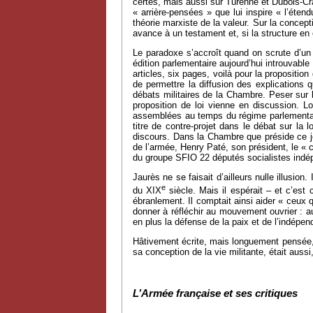
certes, mais aussi sur Turenne et Dubois-Cr
« arrière-pensées » que lui inspire « l’éten
théorie marxiste de la valeur. Sur la concepti
avance à un testament et, si la structure en 
Le paradoxe s’accroît quand on scrute d’un p
édition parlementaire aujourd’hui introuvable
articles, six pages, voilà pour la proposition
de permettre la diffusion des explications 
débats militaires de la Chambre. Peser sur l
proposition de loi vienne en discussion. 
assemblées au temps du régime parlementaire,
titre de contre-projet dans le débat sur l
discours. Dans la Chambre que préside ce jo
de l’armée, Henry Paté, son président, le « 
du groupe SFIO 22 députés socialistes indép
Jaurès ne se faisait d’ailleurs nulle illusio
e
du XIX
siècle. Mais il espérait – et c’e
ébranlement. Il comptait ainsi aider « ceux 
donner à réfléchir au mouvement ouvrier : a
en plus la défense de la paix et de l’indépen
Hâtivement écrite, mais longuement pensée, 
sa conception de la vie militante, était aussi,
L’Armée française et ses critiques