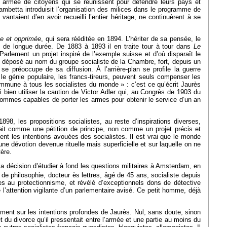
e armée de citoyens qui se réunissent pour défendre leurs pays et
ambetta introduisit l’organisation des milices dans le programme de
ntaient d’en avoir recueilli l’entier héritage, ne continuèrent à se
e et opprimée
, qui sera rééditée en 1894. L’hériter de sa pensée, le
e de longue durée. De 1883 à 1893 il en traite tour à tour dans
Le
Parlement un projet inspiré de l’exemple suisse et d’où disparaît le
st déposé au nom du groupe socialiste de la Chambre, fort, depuis un
se préoccupe de sa diffusion. À l’arrière-plan se profile la guerre
le génie populaire, les francs-tireurs, peuvent seuls compenser les
 commune à tous les socialistes du monde » : c’est ce qu’écrit Jaurès
bien utiliser la caution de Victor Adler qui, au Congrès de 1903 du
 hommes capables de porter les armes pour obtenir le service d’un an
98, les propositions socialistes, au reste d’inspirations diverses,
ait comme une pétition de principe, non comme un projet précis et
ent les intentions avouées des socialistes. Il est vrai que le monde
une dévotion devenue rituelle mais superficielle et sur laquelle on ne
ère.
 la décision d’étudier à fond les questions militaires à Amsterdam, en
é de philosophie, docteur ès lettres, âgé de 45 ans, socialiste depuis
es au protectionnisme, et révélé d’exceptionnels dons de détective
ue l’attention vigilante d’un parlementaire avisé. Ce petit homme, déjà
ement sur les intentions profondes de Jaurès. Nul, sans doute, sinon
t du divorce qu’il pressentait entre l’armée et une partie au moins du