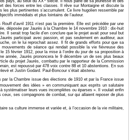
nds pays, au seuil du XX
siècle. Il nous parle de sa jeunesse et des
rt des forces entre les classes. Il rêve sur Montaigne et discute la
ages les plus pertinentes s’accumulent. Ce livre hugolien ressemble par
jectifs immédiats et plus lointains de l’auteur.
s Rouff d’avril 1911 n’est pas la première. Elle est précédée par une
’armée, déposée par Jaurès à la Chambre le 14 novembre 1910 : dix-huit
e. Il serait trop facile d’en conclure que le projet avait pour seul but
e Jaurès participait avec passion, et pas seulement en auditeur, aux
uche, on le lui reprochait assez. Il fit de grands efforts pour que sa
s mouvements de séance qui rendait possible la vie fiévreuse des
le 15 février 1912, pour la mise à l’ordre du jour de sa proposition à
 même année, Jaurès prononcera le 9 décembre un de ses plus beaux
ticle du projet Jaurès, combattu par le rapporteur de la Commission
orrain, est repoussé par 478 voix contre 88 et 10 abstentions. En sus
levé et Justin Godard. Paul-Boncour s’était abstenu.
ptés par la Chambre issue des élections de 1910 et par la France issue
re mouvement des idées » en communiquant aux esprits un salutaire
t à systématiser leurs vues incomplètes ou éparses ». Il voulait enfin
us ceux, ses compagnons de combat, sur qui allaient reposer de plus
re sa culture immense et variée et, à l’occasion de la vie militaire,