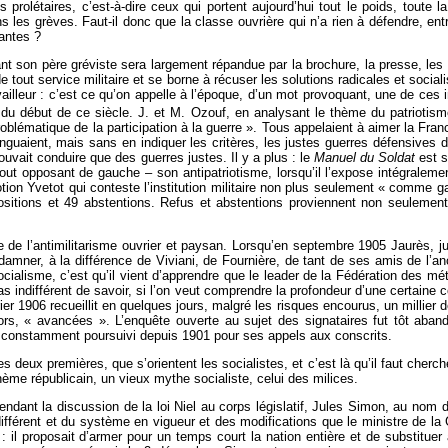
prolétaires, c’est-à-dire ceux qui portent aujourd’hui tout le poids, toute 
ans les grèves. Faut-il donc que la classe ouvrière qui n’a rien à défendre, e
eantes ?
tuant son père gréviste sera largement répandue par la brochure, la presse, le
 tout service militaire et se borne à récuser les solutions radicales et socia
vailleur : c’est ce qu’on appelle à l’époque, d’un mot provoquant, une de ces i
du début de ce siècle. J. et M. Ozouf, en analysant le thème du patriotism
blématique de la participation à la guerre ». Tous appelaient à aimer la Fran
nguaient, mais sans en indiquer les critères, les justes guerres défensives 
uvait conduire que des guerres justes. Il y a plus : le
Manuel du Soldat
est s
ut opposant de gauche – son antipatriotisme, lorsqu’il l’expose intégralem
tion Yvetot qui conteste l’institution militaire non plus seulement « comme 
positions et 49 abstentions. Refus et abstentions proviennent non seulemen
de l’antimilitarisme ouvrier et paysan. Lorsqu’en septembre 1905 Jaurès, jus
amner, à la différence de Viviani, de Fournière, de tant de ses amis de l’anc
socialisme, c’est qu’il vient d’apprendre que le leader de la Fédération des m
as indifférent de savoir, si l’on veut comprendre la profondeur d’une certaine 
rier 1906 recueillit en quelques jours, malgré les risques encourus, un millier
rs, « avancées ». L’enquête ouverte au sujet des signataires fut tôt abando
 constamment poursuivi depuis 1901 pour ses appels aux conscrits.
es deux premières, que s’orientent les socialistes, et c’est là qu’il faut cherch
hème républicain, un vieux mythe socialiste, celui des milices.
dant la discussion de la loi Niel au corps législatif, Jules Simon, au nom 
différent et du système en vigueur et des modifications que le ministre de la 
 il proposait d’armer pour un temps court la nation entière et de substituer ai