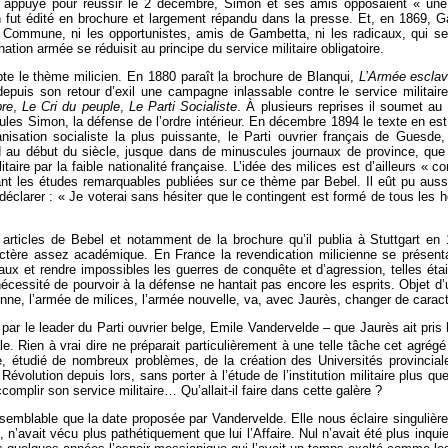
tait appuyé pour réussir le 2 décembre, Simon et ses amis opposaient « un
n fut édité en brochure et largement répandu dans la presse. Et, en 1869, G
a Commune, ni les opportunistes, amis de Gambetta, ni les radicaux, qui se va
nation armée se réduisit au principe du service militaire obligatoire.
pte le thème milicien. En 1880 paraît la brochure de Blanqui,
L’Armée esclav
puis son retour d’exil une campagne inlassable contre le service militair
re
,
Le
Cri du peuple
,
Le
Parti Socialiste
. À plusieurs reprises il soumet au 
 Jules Simon, la défense de l’ordre intérieur. En décembre 1894 le texte en e
sation socialiste la plus puissante, le Parti ouvrier français de Guesde, 
d au début du siècle, jusque dans de minuscules journaux de province, que 
taire par la faible nationalité française. L’idée des milices est d’ailleurs «
t les études remarquables publiées sur ce thème par Bebel. Il eût pu aussi 
 déclarer : « Je voterai sans hésiter que le contingent est formé de tous les
ticles de Bebel et notamment de la brochure qu’il publia à Stuttgart en 18
actère assez académique. En France la revendication milicienne se présent
aux et rendre impossibles les guerres de conquête et d’agression, telles étai
nécessité de pourvoir à la défense ne hantait pas encore les esprits. Objet d’
nne, l’armée de milices, l’armée nouvelle, va, avec Jaurès, changer de caract
 par le leader du Parti ouvrier belge, Emile Vandervelde – que Jaurès ait pris
le. Rien à vrai dire ne préparait particulièrement à une telle tâche cet agrég
e, étudié de nombreux problèmes, de la création des Universités provincial
 Révolution depuis lors, sans porter à l’étude de l’institution militaire plus q
mplir son service militaire… Qu’allait-il faire dans cette galère ?
aisemblable que la date proposée par Vandervelde. Elle nous éclaire singulièr
n’avait vécu plus pathétiquement que lui l’Affaire. Nul n’avait été plus inquie