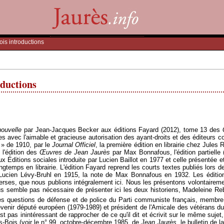
ois introductions
oductions
ouvelle
par Jean-Jacques Becker aux éditions Fayard (2012), tome 13 des
 avec l'aimable et gracieuse autorisation des ayant-droits et des éditeurs co
e » de 1910, par le
Journal Officiel
, la première édition en librairie chez Jules 
 l'édition des
Œ
uvres de Jean Jaurès
par Max Bonnafous, l'édition partielle 
aux
É
ditions sociales introduite par Lucien Baillot en 1977 et celle présentée
gtemps en librairie. L'édition Fayard reprend les courts textes publiés lors d
 Lucien Lévy-Bruhl en 1915, la note de Max Bonnafous en 1932. Les édition
iverses, que nous publions intégralement ici. Nous les présentons volontairem
us semble pas nécessaire de présenter ici les deux historiens, Madeleine Reb
 des questions de défense et de police du Parti communiste français, membr
venir député européen (1979-1989) et président de l'Amicale des vétérans d
est pas inintéressant de rapprocher de ce qu'il dit et écrivit sur le même suje
us-Bois (voir le n° 99, octobre-décembre 1985, de
Jean Jaurès
, le bulletin de 