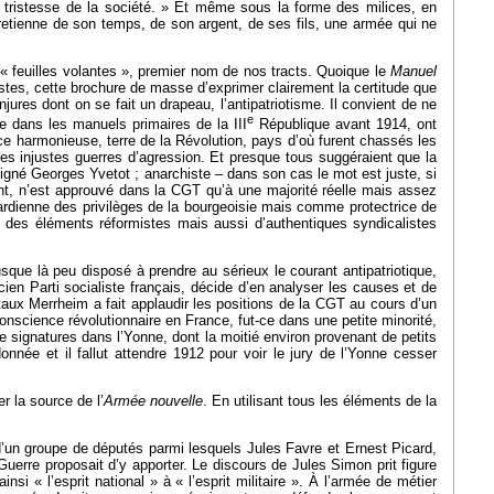
la tristesse de la société. » Et même sous la forme des milices, en
ntretienne de son temps, de son argent, de ses fils, une armée qui ne
s « feuilles volantes », premier nom de nos tracts. Quoique le
Manuel
listes, cette brochure de masse d’exprimer clairement la certitude que
njures dont on se fait un drapeau, l’antipatriotisme. Il convient de ne
e
e dans les manuels primaires de la III
République avant 1914, ont
ce harmonieuse, terre de la Révolution, pays d’où furent chassés les
des injustes guerres d’agression. Et presque tous suggéraient que la
igné Georges Yvetot ; anarchiste – dans son cas le mot est juste, si
ent, n’est approuvé dans la CGT qu’à une majorité réelle mais assez
gardienne des privilèges de la bourgeoisie mais comme protectrice de
t des éléments réformistes mais aussi d’authentiques syndicalistes
que là peu disposé à prendre au sérieux le courant antipatriotique,
ien Parti socialiste français, décide d’en analyser les causes et de
étaux Merrheim a fait applaudir les positions de la CGT au cours d’un
conscience révolutionnaire en France, fut-ce dans une petite minorité,
 de signatures dans l’Yonne, dont la moitié environ provenant de petits
nnée et il fallut attendre 1912 pour voir le jury de l’Yonne cesser
er la source de l’
Armée nouvelle
. En utilisant tous les éléments de la
d’un groupe de députés parmi lesquels Jules Favre et Ernest Picard,
Guerre proposait d’y apporter. Le discours de Jules Simon prit figure
nsi « l’esprit national » à « l’esprit militaire ». À l’armée de métier