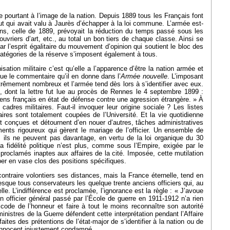
e pourtant à l’image de la nation. Depuis 1889 tous les Français font
tut qui avait valu à Jaurès d’échapper à la loi commune. L’armée est-
ans, celle de 1889, prévoyait la réduction du temps passé sous les
vriers d’art, etc., au total un bon tiers de chaque classe. Ainsi se
 par l’esprit égalitaire du mouvement d’opinion qui soutient le bloc des
 catégories de la réserve s’imposent également à tous.
ation militaire c’est qu’elle a l’apparence d’être la nation armée et
 que le commentaire qu’il en donne dans l’
Armée nouvelle
. L’imposant
rêmement nombreux et l’armée tend dès lors à s’identifier avec eux.
rre, dont la lettre fut lue au procès de Rennes le 4 septembre 1899 :
oyens français en état de défense contre une agression étrangère. » À
 cadres militaires. Faut-il invoquer leur origine sociale ? Les listes
ires sont totalement coupées de l’Université. Et la vie quotidienne
nt conçues et détournent d’en nouer d’autres, tâches administratives
ements rigoureux qui gèrent le mariage de l’officier. Un ensemble de
 ; ils ne peuvent pas davantage, en vertu de la loi organique du 30
fidélité politique n’est plus, comme sous l’Empire, exigée par le
t proclamés inaptes aux affaires de la cité. Imposée, cette mutilation
pper en vase clos des positions spécifiques.
contraire volontiers ses distances, mais la France éternelle, tend en
resque tous conservateurs les quelque trente anciens officiers qui, au
le. L’indifférence est proclamée, l’ignorance est la règle : « J’avoue
un officier général passé par l’École de guerre en 1911-1912 n’a rien
 code de l’honneur et faire à tout le moins reconnaître son autorité
istres de la Guerre défendent cette interprétation pendant l’Affaire
aites des prétentions de l’état-major de s’identifier à la nation ou de
d’innocent injustement condamné.