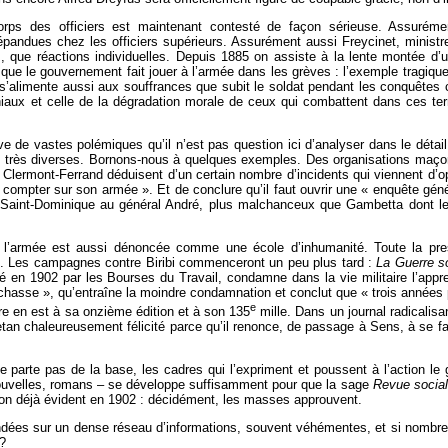
 corps des officiers est maintenant contesté de façon sérieuse. Assuré
andues chez les officiers supérieurs. Assurément aussi Freycinet, ministre
s, que réactions individuelles. Depuis 1885 on assiste à la lente montée d’un
ôle que le gouvernement fait jouer à l’armée dans les grèves : l’exemple trag
 s’alimente aussi aux souffrances que subit le soldat pendant les conquêtes c
iaux et celle de la dégradation morale de ceux qui combattent dans ces terre
e de vastes polémiques qu’il n’est pas question ici d’analyser dans le détail.
s très diverses. Bornons-nous à quelques exemples. Des organisations maço
Clermont-Ferrand déduisent d’un certain nombre d’incidents qui viennent d’opp
 compter sur son armée ». Et de conclure qu’il faut ouvrir une « enquête généra
ue Saint-Dominique au général André, plus malchanceux que Gambetta dont les
l’armée est aussi dénoncée comme une école d’inhumanité. Toute la press
ou. Les campagnes contre Biribi commenceront un peu plus tard :
La
Guerre s
té en 1902 par les Bourses du Travail, condamne dans la vie militaire l’appre
 chasse », qu’entraîne la moindre condamnation et conclut que « trois année
e
ure en est à sa onzième édition et à son 135
mille. Dans un journal radicali
etan chaleureusement félicité parce qu’il renonce, de passage à Sens, à se fai
parte pas de la base, les cadres qui l’expriment et poussent à l’action le
nt, nouvelles, romans – se développe suffisamment pour que la sage
Revue social
ion déjà évident en 1902 : décidément, les masses approuvent.
fondées sur un dense réseau d’informations, souvent véhémentes, et si nom
 ?