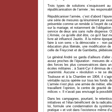
Trois types de solutions s’esquissent au 
républicanisation de l’armée ; les responsab
Républicaniser l’armée, c’est d’abord l’épur
une série de mesures qu’énumèrent par exempl
présentée comme un remède à l’esprit de cas
sur la mariage, et notamment de l’obligation 
service de deux ans sans nulle dispense. On 
L’Armée, ce qu’elle doit être, ce qu’il faut mo
livre ait influencé Jaurès. À la même époque
faire à son sens « la démocratie » : non pa
éducation plus libérale, une modification de 
celle de Freycinet et de Gambetta, plébéisé
Le général André se garda d’ailleurs d’aller
assez proches de l’épuration : mesures de «
des forces les plus conservatrices dans un
écoles militaires ; à Saint-Cyr il diminua de
unanimité. Aucune « révolution » ne se d
Toulouse et à la Chambre en 1904, il s’agiss
véritable razzia opérée sur tous les fonds d
L’armée n’est plus une armée de métier, elle
travaillent l’opinion, le centre de gravité
milices ». Il n’avait pas envisagé la possibil
Dans les campagnes, pourtant, le retentiss
initiatives et l’élan bénéficient de la radi
loi, formule une condamnation du système
pratique » et voit dans l’existence même d’