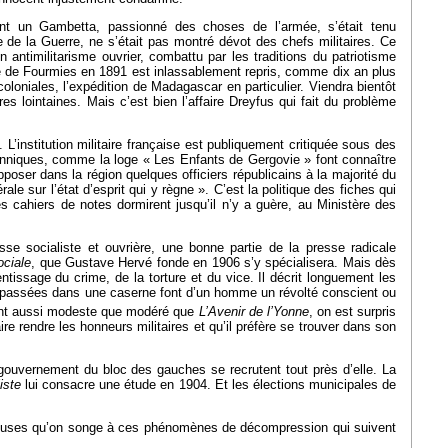
ment un Gambetta, passionné des choses de l’armée, s’était tenu
 de la Guerre, ne s’était pas montré dévot des chefs militaires. Ce
 antimilitarisme ouvrier, combattu par les traditions du patriotisme
ique de Fourmies en 1891 est inlassablement repris, comme dix an plus
oloniales, l’expédition de Madagascar en particulier. Viendra bientôt
s lointaines. Mais c’est bien l’affaire Dreyfus qui fait du problème
 L’institution militaire française est publiquement critiquée sous des
nniques, comme la loge « Les Enfants de Gergovie » font connaître
oser dans la région quelques officiers républicains à la majorité du
le sur l’état d’esprit qui y règne ». C’est la politique des fiches qui
 cahiers de notes dormirent jusqu’il n’y a guère, au Ministère des
e socialiste et ouvrière, une bonne partie de la presse radicale
ociale
, que Gustave Hervé fonde en 1906 s’y spécialisera. Mais dès
ntissage du crime, de la torture et du vice. Il décrit longuement les
s passées dans une caserne font d’un homme un révolté conscient ou
sant aussi modeste que modéré que
L’
Avenir de l’Yonne
, on est surpris
re rendre les honneurs militaires et qu’il préfère se trouver dans son
 gouvernement du bloc des gauches se recrutent tout près d’elle. La
iste
lui consacre une étude en 1904. Et les élections municipales de
breuses qu’on songe à ces phénomènes de décompression qui suivent