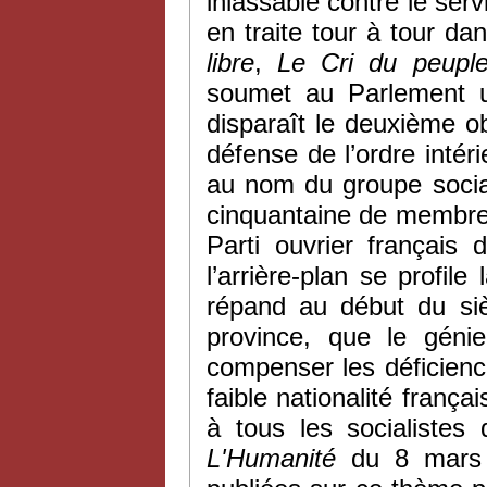
inlassable contre le serv
en traite tour à tour da
libre
,
Le
Cri du peupl
soumet au Parlement un
disparaît le deuxième obj
défense de l’ordre inté
au nom du groupe social
cinquantaine de membres.
Parti ouvrier français
l’arrière-plan se profile
répand au début du si
province, que le génie
compenser les déficienc
faible nationalité frança
à tous les socialistes
L'H
umanité
du 8 mars 1