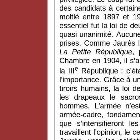
des candidats à certaine
moitié entre 1897 et 19
essentiel fut la loi de 
quasi-unanimité. Aucun
prises. Comme Jaurès l’
La
Petite République
,
Chambre en 1904, il s’ag
e
la III
République : c’éta
l’importance. Grâce à un
tiroirs humains, la loi
les drapeaux le sacros
hommes. L’armée n’est
armée-cadre, fondament
que s’intensifieront l
travaillent l’opinion, le