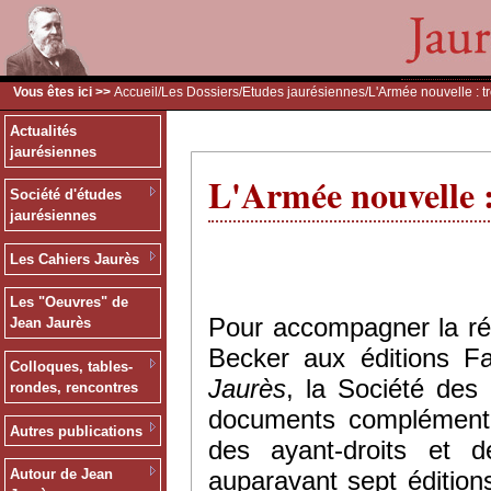
Vous êtes ici >>
Accueil
/
Les Dossiers
/
Etudes jaurésiennes
/L'Armée nouvelle : tr
Actualités
jaurésiennes
L'Armée nouvelle :
Société d'études
jaurésiennes
Les Cahiers Jaurès
Les "Oeuvres" de
Pour accompagner la ré
Jean Jaurès
Becker aux éditions 
Colloques, tables-
Jaurès
, la Société des
rondes, rencontres
documents complémentai
Autres publications
des ayant-droits et d
auparavant sept édition
Autour de Jean