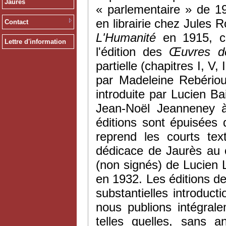
Jaurès
« parlementaire » de 1
en librairie chez Jules R
Contact
L'Humanité
en 1915, ce
Lettre d'information
l'édition des
Œ
uvres 
partielle (chapitres I, V,
par Madeleine Rebériou
introduite par Lucien Ba
Jean-Noël Jeanneney à
éditions sont épuisées 
reprend les courts tex
dédicace de Jaurès au c
(non signés) de Lucien
en 1932. Les éditions d
substantielles introduct
nous publions intégral
telles quelles, sans a