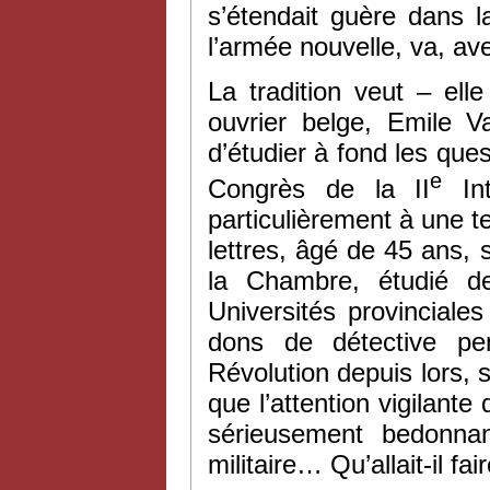
s’étendait guère dans l
l’armée nouvelle, va, av
La tradition veut – ell
ouvrier belge, Emile V
d’étudier à fond les que
e
Congrès de la II
Int
particulièrement à une t
lettres, âgé de 45 ans, s
la Chambre, étudié d
Universités provinciale
dons de détective pen
Révolution depuis lors, sa
que l’attention vigilant
sérieusement bedonnan
militaire… Qu’allait-il fa