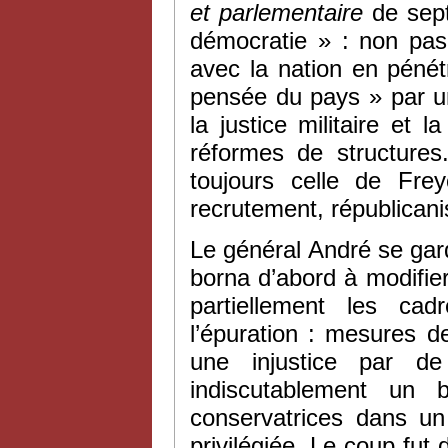
et parlementaire
de sept
démocratie » : non pas
avec la nation en pénétr
pensée du pays » par un
la justice militaire et l
réformes de structures
toujours celle de Fre
recrutement, républicani
Le général André se garda 
borna d’abord à modifie
partiellement les c
l’épuration : mesures 
une injustice par de
indiscutablement un 
conservatrices dans un
privilégiée. Le coup fu