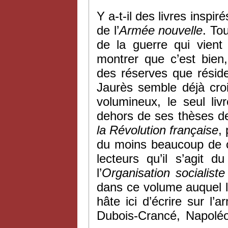
Y a-t-il des livres inspi
de l’
Armée nouvelle
. To
de la guerre qui vient 
montrer que c’est bien
des réserves que résid
Jaurès semble déjà cro
volumineux, le seul liv
dehors de ses thèses de
la Révolution française
,
du moins beaucoup de ce
lecteurs qu’il s’agit 
l’
Organisation socialist
dans ce volume auquel le
hâte ici d’écrire sur l
Dubois-Crancé, Napoléon