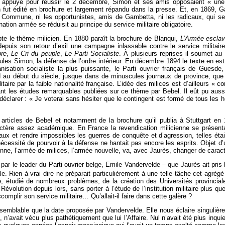
tait appuyé pour réussir le 2 décembre, Simon et ses amis opposaient « un
n fut édité en brochure et largement répandu dans la presse. Et, en 1869, G
a Commune, ni les opportunistes, amis de Gambetta, ni les radicaux, qui se va
nation armée se réduisit au principe du service militaire obligatoire.
pte le thème milicien. En 1880 paraît la brochure de Blanqui,
L’Armée esclav
puis son retour d’exil une campagne inlassable contre le service militair
re
,
Le
Cri du peuple
,
Le
Parti Socialiste
. À plusieurs reprises il soumet au 
 Jules Simon, la défense de l’ordre intérieur. En décembre 1894 le texte en e
sation socialiste la plus puissante, le Parti ouvrier français de Guesde, 
d au début du siècle, jusque dans de minuscules journaux de province, que 
taire par la faible nationalité française. L’idée des milices est d’ailleurs «
t les études remarquables publiées sur ce thème par Bebel. Il eût pu aussi 
 déclarer : « Je voterai sans hésiter que le contingent est formé de tous les
ticles de Bebel et notamment de la brochure qu’il publia à Stuttgart en 18
actère assez académique. En France la revendication milicienne se présent
aux et rendre impossibles les guerres de conquête et d’agression, telles étai
nécessité de pourvoir à la défense ne hantait pas encore les esprits. Objet d’
nne, l’armée de milices, l’armée nouvelle, va, avec Jaurès, changer de caract
 par le leader du Parti ouvrier belge, Emile Vandervelde – que Jaurès ait pris
le. Rien à vrai dire ne préparait particulièrement à une telle tâche cet agrég
e, étudié de nombreux problèmes, de la création des Universités provincial
 Révolution depuis lors, sans porter à l’étude de l’institution militaire plus q
mplir son service militaire… Qu’allait-il faire dans cette galère ?
aisemblable que la date proposée par Vandervelde. Elle nous éclaire singulièr
n’avait vécu plus pathétiquement que lui l’Affaire. Nul n’avait été plus inquie