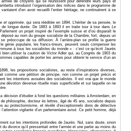
e armée de citoyens qui se réunissent pour défendre leurs pays et
ambetta introduisit l’organisation des milices dans le programme de
ntaient d’en avoir recueilli l’entier héritage, ne continuèrent à se
e et opprimée
, qui sera rééditée en 1894. L’hériter de sa pensée, le
e de longue durée. De 1883 à 1893 il en traite tour à tour dans
Le
Parlement un projet inspiré de l’exemple suisse et d’où disparaît le
st déposé au nom du groupe socialiste de la Chambre, fort, depuis un
se préoccupe de sa diffusion. À l’arrière-plan se profile la guerre
le génie populaire, les francs-tireurs, peuvent seuls compenser les
 commune à tous les socialistes du monde » : c’est ce qu’écrit Jaurès
bien utiliser la caution de Victor Adler qui, au Congrès de 1903 du
 hommes capables de porter les armes pour obtenir le service d’un an
98, les propositions socialistes, au reste d’inspirations diverses,
ait comme une pétition de principe, non comme un projet précis et
ent les intentions avouées des socialistes. Il est vrai que le monde
une dévotion devenue rituelle mais superficielle et sur laquelle on ne
ère.
 la décision d’étudier à fond les questions militaires à Amsterdam, en
é de philosophie, docteur ès lettres, âgé de 45 ans, socialiste depuis
es au protectionnisme, et révélé d’exceptionnels dons de détective
ue l’attention vigilante d’un parlementaire avisé. Ce petit homme, déjà
ement sur les intentions profondes de Jaurès. Nul, sans doute, sinon
t du divorce qu’il pressentait entre l’armée et une partie au moins du