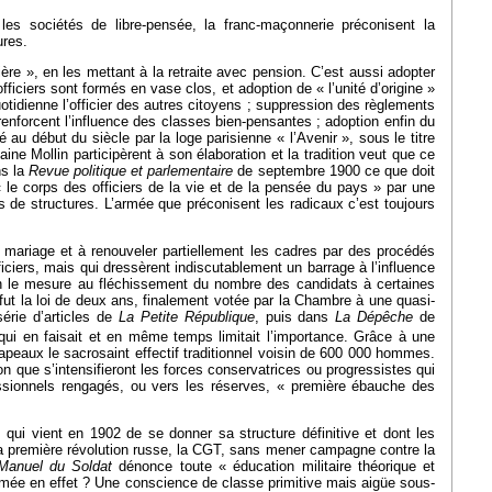
les sociétés de libre-pensée, la franc-maçonnerie préconisent la
ures.
ère », en les mettant à la retraite avec pension. C’est aussi adopter
iciers sont formés en vase clos, et adoption de « l’unité d’origine »
tidienne l’officier des autres citoyens ; suppression des règlements
 renforcent l’influence des classes bien-pensantes ; adoption enfin du
u début du siècle par la loge parisienne « l’Avenir », sous le titre
ne Mollin participèrent à son élaboration et la tradition veut que ce
ns la
Revue politique et parlementaire
de septembre 1900 ce que doit
 le corps des officiers de la vie et de la pensée du pays » par une
mes de structures. L’armée que préconisent les radicaux c’est toujours
le mariage et à renouveler partiellement les cadres par des procédés
ciers, mais qui dressèrent indiscutablement un barrage à l’influence
 on le mesure au fléchissement du nombre des candidats à certaines
l fut la loi de deux ans, finalement votée par la Chambre à une quasi-
érie d’articles de
La
Petite République
, puis dans
La
Dépêche
de
qui en faisait et en même temps limitait l’importance. Grâce à une
rapeaux le sacrosaint effectif traditionnel voisin de 600 000 hommes.
 que s’intensifieront les forces conservatrices ou progressistes qui
ofessionnels rengagés, ou vers les réserves, « première ébauche des
qui vient en 1902 de se donner sa structure définitive et dont les
 la première révolution russe, la CGT, sans mener campagne contre la
Manuel du Soldat
dénonce toute « éducation militaire théorique et
rmée en effet ? Une conscience de classe primitive mais aigüe sous-