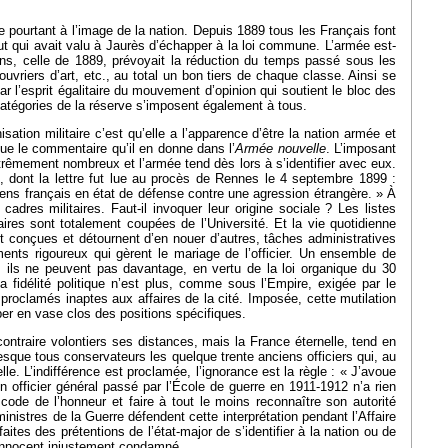
e pourtant à l’image de la nation. Depuis 1889 tous les Français font
tut qui avait valu à Jaurès d’échapper à la loi commune. L’armée est-
ans, celle de 1889, prévoyait la réduction du temps passé sous les
vriers d’art, etc., au total un bon tiers de chaque classe. Ainsi se
 par l’esprit égalitaire du mouvement d’opinion qui soutient le bloc des
 catégories de la réserve s’imposent également à tous.
ation militaire c’est qu’elle a l’apparence d’être la nation armée et
 que le commentaire qu’il en donne dans l’
Armée nouvelle
. L’imposant
rêmement nombreux et l’armée tend dès lors à s’identifier avec eux.
rre, dont la lettre fut lue au procès de Rennes le 4 septembre 1899 :
oyens français en état de défense contre une agression étrangère. » À
 cadres militaires. Faut-il invoquer leur origine sociale ? Les listes
ires sont totalement coupées de l’Université. Et la vie quotidienne
nt conçues et détournent d’en nouer d’autres, tâches administratives
ements rigoureux qui gèrent le mariage de l’officier. Un ensemble de
 ; ils ne peuvent pas davantage, en vertu de la loi organique du 30
fidélité politique n’est plus, comme sous l’Empire, exigée par le
t proclamés inaptes aux affaires de la cité. Imposée, cette mutilation
pper en vase clos des positions spécifiques.
contraire volontiers ses distances, mais la France éternelle, tend en
resque tous conservateurs les quelque trente anciens officiers qui, au
le. L’indifférence est proclamée, l’ignorance est la règle : « J’avoue
un officier général passé par l’École de guerre en 1911-1912 n’a rien
 code de l’honneur et faire à tout le moins reconnaître son autorité
istres de la Guerre défendent cette interprétation pendant l’Affaire
aites des prétentions de l’état-major de s’identifier à la nation ou de
d’innocent injustement condamné.