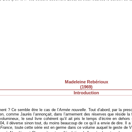
Madeleine Rebérioux
(1969)
Introduction
iment ? Ce semble être le cas de l’
Armée nouvelle
. Tout d’abord, par la pres
bien, comme Jaurès l’annonçait, dans l’armement des réserves que réside la 
lumineux, le seul livre cohérent qu’il ait pris le temps d’écrire en dehors
04, il déverse sinon tout, du moins beaucoup de ce qu’il a envie de dire. Il a
a France,
toute cette série est en germe dans ce volume auquel le geste de Villa