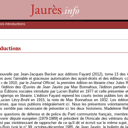
ois introductions
oductions
ouvelle
par Jean-Jacques Becker aux éditions Fayard (2012), tome 13 des
 avec l'aimable et gracieuse autorisation des ayant-droits et des éditeurs co
e » de 1910, par le
Journal Officiel
, la première édition en librairie chez Jules 
 l'édition des
Œ
uvres de Jean Jaurès
par Max Bonnafous, l'édition partielle 
aux
É
ditions sociales introduite par Lucien Baillot en 1977 et celle présentée
gtemps en librairie. L'édition Fayard reprend les courts textes publiés lors d
 Lucien Lévy-Bruhl en 1915, la note de Max Bonnafous en 1932. Les édition
iverses, que nous publions intégralement ici. Nous les présentons volontairem
us semble pas nécessaire de présenter ici les deux historiens, Madeleine Reb
 des questions de défense et de police du Parti communiste français, membr
venir député européen (1979-1989) et président de l'Amicale des vétérans d
est pas inintéressant de rapprocher de ce qu'il dit et écrivit sur le même suje
us-Bois (voir le n° 99, octobre-décembre 1985, de
Jean Jaurès
, le bulletin de 