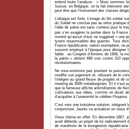
entend toute l’analyse : « Nous sommes les 
Suisse, en Belgique, on la fait intervenir d
peut être que l’instrument des classes dirig
L’attaque est forte. L’image du fils soldat 
du Soldat
ne conclue pas au refus pratique de
l’idée de patrie est sans contenu pour le tra
pas s’en exagérer la portée dans la France 
montré qu’aucun d’eux ne suggérait « une pro
tyrans responsables des guerres. Tous disti
France républicaine, nation exemplaire, ne po
souvent employé à l’époque pour désigner to
faible : au Congrès d’Amiens de 1906, la mo
la patrie » obtient 488 voix contre 310 op
révolutionnaires.
Ne sous-estimons pas pourtant la puissance 
modifie son jugement et, refusant de le cond
l’intégrer au grand fleuve de progrès et de 
meeting de 3000 métallurgistes. Et il n’est p
que la fameuse affiche antimilitariste de fév
cultivateurs aux idées, comme on disait alo
d’acquitter à l’unanimité le célèbre
Pioupiou
,
C’est vers une troisième solution, intégrant l
conjoncture, Jaurès va actualiser un vieux t
Vieux thème en effet. En décembre 1867, pen
avait défendu un projet de loi radicalement 
de manifeste de la bourgeoisie républicaine :