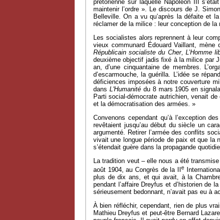
prétorienne sur laquelle Napoléon III s’é
maintenir l’ordre ». Le discours de J. Simo
Belleville. On a vu qu’après la défaite et l
réclamer de la milice : leur conception de la 
Les socialistes alors reprennent à leur com
vieux communard Édouard Vaillant, mène de
Républicain socialiste du Cher
,
L’
Homme lib
deuxième objectif jadis fixé à la milice par
an, d’une cinquantaine de membres. L’organi
d’escarmouche, la guérilla. L’idée se répan
déficiences imposées à notre couverture mili
dans
L'H
umanité
du 8 mars 1905 en signalan
Parti social-démocrate autrichien, venait de
et la démocratisation des armées. »
Convenons cependant qu’à l’exception des ar
revêtaient jusqu’au début du siècle un car
argumenté. Retirer l’armée des conflits soci
vivait une longue période de paix et que la 
s’étendait guère dans la propagande quotidie
La tradition veut – elle nous a été transmise
e
août 1904, au Congrès de la II
Internationa
plus de dix ans, et qui avait, à la Chambr
pendant l’affaire Dreyfus et d’historien de la
sérieusement bedonnant, n’avait pas eu à acco
À bien réfléchir, cependant, rien de plus vr
Mathieu Dreyfus et peut-être Bernard Lazare, 