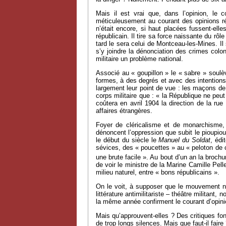
Mais il est vrai que, dans l’opinion, le
méticuleusement au courant des opinions rép
n’était encore, si haut placées fussent-elle
républicain. Il tire sa force naissante du r
tard le sera celui de Montceau-les-Mines. Il
s’y joindre la dénonciation des crimes colon
militaire un problème national.
Associé au « goupillon » le « sabre » soulèv
formes, à des degrés et avec des intention
largement leur point de vue : les maçons de 
corps militaire que : « la République ne peut
coûtera en avril 1904 la direction de la r
affaires étrangères.
Foyer de cléricalisme et de monarchisme, 
dénoncent l’oppression que subit le pioupi
le début du siècle le
Manuel du Soldat
, édi
sévices, des « poucettes » au « peloton de
une brute facile ». Au bout d’un an la broch
de voir le ministre de la Marine Camille Pell
milieu naturel, entre « bons républicains ».
On le voit, à supposer que le mouvement ne 
littérature antimilitariste – théâtre milita
la même année confirment le courant d’opin
Mais qu’approuvent-elles ? Des critiques 
de trop longs silences. Mais que faut-il faire