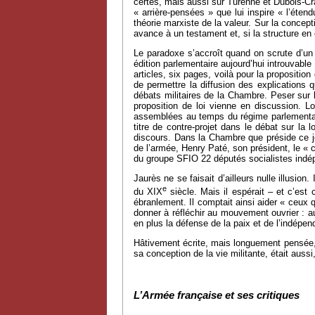
certes, mais aussi sur Turenne et Dubois-Cr
« arrière-pensées » que lui inspire « l’éten
théorie marxiste de la valeur. Sur la concepti
avance à un testament et, si la structure en 
Le paradoxe s’accroît quand on scrute d’un p
édition parlementaire aujourd’hui introuvable
articles, six pages, voilà pour la proposition
de permettre la diffusion des explications 
débats militaires de la Chambre. Peser sur l
proposition de loi vienne en discussion. 
assemblées au temps du régime parlementaire,
titre de contre-projet dans le débat sur l
discours. Dans la Chambre que préside ce jo
de l’armée, Henry Paté, son président, le « 
du groupe SFIO 22 députés socialistes indép
Jaurès ne se faisait d’ailleurs nulle illusio
e
du XIX
siècle. Mais il espérait – et c’e
ébranlement. Il comptait ainsi aider « ceux 
donner à réfléchir au mouvement ouvrier : a
en plus la défense de la paix et de l’indépen
Hâtivement écrite, mais longuement pensée, 
sa conception de la vie militante, était aussi,
L’Armée française et ses critiques