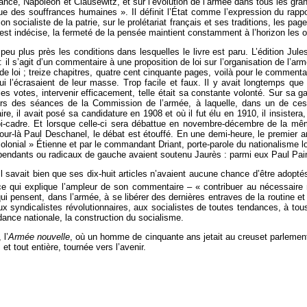
ancé, Napoléon et Clausewitz, et sur l’évolution de l’armée dans tous les gra
due des souffrances humaines ». Il définit l’État comme l’expression du rappo
on socialiste de la patrie, sur le prolétariat français et ses traditions, les p
est indécise, la fermeté de la pensée maintient constamment à l’horizon les ob
eu plus près les conditions dans lesquelles le livre est paru. L’édition Jule
 : il s’agit d’un commentaire à une proposition de loi sur l’organisation de l
 de loi ; treize chapitres, quatre cent cinquante pages, voilà pour le commentair
qui l’écrasaient de leur masse. Trop facile et faux. Il y avait longtemps qu
es votes, intervenir efficacement, telle était sa constante volonté. Sur sa ga
Lors des séances de la Commission de l’armée, à laquelle, dans un de ce
 il avait posé sa candidature en 1908 et où il fut élu en 1910, il insistera, 
a loi-cadre. Et lorsque celle-ci sera débattue en novembre-décembre de la
ur-là Paul Deschanel, le débat est étouffé. En une demi-heure, le premier ar
colonial » Étienne et par le commandant Driant, porte-parole du nationalisme l
endants ou radicaux de gauche avaient soutenu Jaurès : parmi eux Paul Pain
n. Il savait bien que ses dix-huit articles n’avaient aucune chance d’être ado
st ce qui explique l’ampleur de son commentaire – « contribuer au nécessai
qui pensent, dans l’armée, à se libérer des dernières entraves de la routine e
ux syndicalistes révolutionnaires, aux socialistes de toutes tendances, à to
dance nationale, la construction du socialisme.
l’
Armée nouvelle
, où un homme de cinquante ans jetait au creuset parlementai
 et tout entière, tournée vers l’avenir.