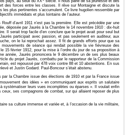
nds pays, au seuil du XX
siècle. Il nous parle de sa jeunesse et des
rt des forces entre les classes. Il rêve sur Montaigne et discute la
ages les plus pertinentes s’accumulent. Ce livre hugolien ressemble par
jectifs immédiats et plus lointains de l’auteur.
s Rouff d’avril 1911 n’est pas la première. Elle est précédée par une
’armée, déposée par Jaurès à la Chambre le 14 novembre 1910 : dix-huit
e. Il serait trop facile d’en conclure que le projet avait pour seul but
e Jaurès participait avec passion, et pas seulement en auditeur, aux
uche, on le lui reprochait assez. Il fit de grands efforts pour que sa
s mouvements de séance qui rendait possible la vie fiévreuse des
le 15 février 1912, pour la mise à l’ordre du jour de sa proposition à
 même année, Jaurès prononcera le 9 décembre un de ses plus beaux
ticle du projet Jaurès, combattu par le rapporteur de la Commission
orrain, est repoussé par 478 voix contre 88 et 10 abstentions. En sus
levé et Justin Godard. Paul-Boncour s’était abstenu.
ptés par la Chambre issue des élections de 1910 et par la France issue
re mouvement des idées » en communiquant aux esprits un salutaire
t à systématiser leurs vues incomplètes ou éparses ». Il voulait enfin
us ceux, ses compagnons de combat, sur qui allaient reposer de plus
re sa culture immense et variée et, à l’occasion de la vie militaire,