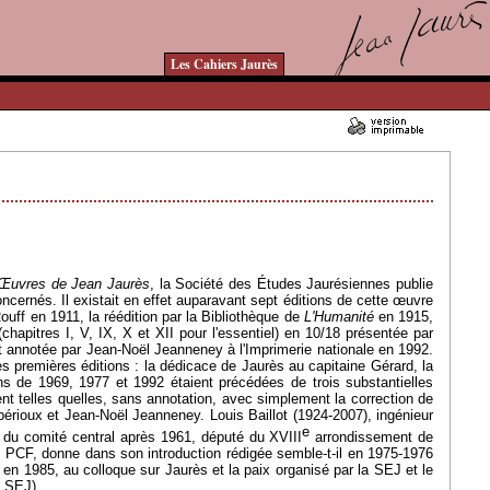
Les Cahiers Jaurès
18/02/2013 - Lu 26793 fois
Œ
uvres de Jean Jaurès
, la Société des
É
tudes Jaurésiennes publie
ncernés. Il existait en effet auparavant sept éditions de cette œuvre
Rouff en 1911, la réédition par la Bibliothèque de
L'Humanité
en 1915,
(chapitres I, V, IX, X et XII pour l'essentiel) en 10/18 présentée par
 et annotée par Jean-Noël Jeanneney à l'Imprimerie nationale en 1992.
es premières éditions : la dédicace de Jaurès au capitaine Gérard, la
s de 1969, 1977 et 1992 étaient précédées de trois substantielles
ent telles quelles, sans annotation, avec simplement la correction de
érioux et Jean-Noël Jeanneney. Louis Baillot (1924-2007), ingénieur
e
e du comité central après 1961, député du XVIII
arrondissement de
u PCF, donne dans son introduction rédigée semble-t-il en 1975-1976
t, en 1985, au colloque sur Jaurès et la paix organisé par la SEJ et le
la SEJ).