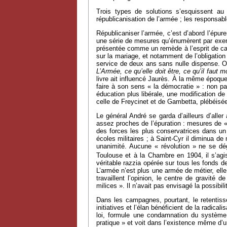
Trois types de solutions s’esquissent au 
républicanisation de l’armée ; les responsab
Républicaniser l’armée, c’est d’abord l’épur
une série de mesures qu’énumèrent par exempl
présentée comme un remède à l’esprit de cas
sur la mariage, et notamment de l’obligation 
service de deux ans sans nulle dispense. On 
L’Armée, ce qu’elle doit être, ce qu’il faut mo
livre ait influencé Jaurès. À la même époque
faire à son sens « la démocratie » : non pa
éducation plus libérale, une modification de 
celle de Freycinet et de Gambetta, plébéisé
Le général André se garda d’ailleurs d’aller
assez proches de l’épuration : mesures de «
des forces les plus conservatrices dans un
écoles militaires ; à Saint-Cyr il diminua de
unanimité. Aucune « révolution » ne se d
Toulouse et à la Chambre en 1904, il s’agiss
véritable razzia opérée sur tous les fonds d
L’armée n’est plus une armée de métier, elle
travaillent l’opinion, le centre de gravité
milices ». Il n’avait pas envisagé la possibil
Dans les campagnes, pourtant, le retentiss
initiatives et l’élan bénéficient de la radi
loi, formule une condamnation du système
pratique » et voit dans l’existence même d’