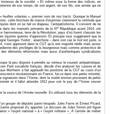
la tristesse de la société. » Et même sous la forme des milices, en
ntretienne de son temps, de son argent, de ses fils, une armée qui ne
s « feuilles volantes », premier nom de nos tracts. Quoique le
Manuel
listes, cette brochure de masse d’exprimer clairement la certitude que
njures dont on se fait un drapeau, l’antipatriotisme. Il convient de ne
e
e dans les manuels primaires de la III
République avant 1914, ont
ce harmonieuse, terre de la Révolution, pays d’où furent chassés les
des injustes guerres d’agression. Et presque tous suggéraient que la
igné Georges Yvetot ; anarchiste – dans son cas le mot est juste, si
ent, n’est approuvé dans la CGT qu’à une majorité réelle mais assez
gardienne des privilèges de la bourgeoisie mais comme protectrice de
t des éléments réformistes mais aussi d’authentiques syndicalistes
que là peu disposé à prendre au sérieux le courant antipatriotique,
ien Parti socialiste français, décide d’en analyser les causes et de
étaux Merrheim a fait applaudir les positions de la CGT au cours d’un
conscience révolutionnaire en France, fut-ce dans une petite minorité,
 de signatures dans l’Yonne, dont la moitié environ provenant de petits
nnée et il fallut attendre 1912 pour voir le jury de l’Yonne cesser
er la source de l’
Armée nouvelle
. En utilisant tous les éléments de la
d’un groupe de députés parmi lesquels Jules Favre et Ernest Picard,
Guerre proposait d’y apporter. Le discours de Jules Simon prit figure
nsi « l’esprit national » à « l’esprit militaire ». À l’armée de métier