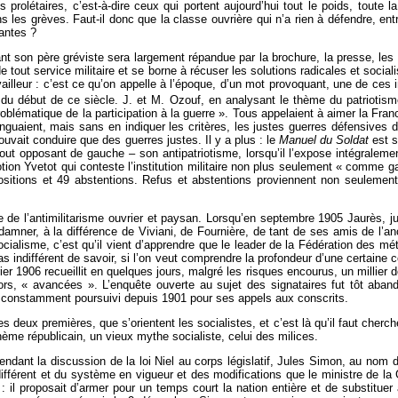
prolétaires, c’est-à-dire ceux qui portent aujourd’hui tout le poids, toute 
ans les grèves. Faut-il donc que la classe ouvrière qui n’a rien à défendre, e
eantes ?
tuant son père gréviste sera largement répandue par la brochure, la presse, le
 tout service militaire et se borne à récuser les solutions radicales et socia
vailleur : c’est ce qu’on appelle à l’époque, d’un mot provoquant, une de ces i
du début de ce siècle. J. et M. Ozouf, en analysant le thème du patriotism
blématique de la participation à la guerre ». Tous appelaient à aimer la Fran
nguaient, mais sans en indiquer les critères, les justes guerres défensives 
uvait conduire que des guerres justes. Il y a plus : le
Manuel du Soldat
est s
ut opposant de gauche – son antipatriotisme, lorsqu’il l’expose intégralem
tion Yvetot qui conteste l’institution militaire non plus seulement « comme 
positions et 49 abstentions. Refus et abstentions proviennent non seulemen
de l’antimilitarisme ouvrier et paysan. Lorsqu’en septembre 1905 Jaurès, jus
amner, à la différence de Viviani, de Fournière, de tant de ses amis de l’anc
socialisme, c’est qu’il vient d’apprendre que le leader de la Fédération des m
as indifférent de savoir, si l’on veut comprendre la profondeur d’une certaine 
rier 1906 recueillit en quelques jours, malgré les risques encourus, un millier
rs, « avancées ». L’enquête ouverte au sujet des signataires fut tôt abando
 constamment poursuivi depuis 1901 pour ses appels aux conscrits.
es deux premières, que s’orientent les socialistes, et c’est là qu’il faut cherch
hème républicain, un vieux mythe socialiste, celui des milices.
dant la discussion de la loi Niel au corps législatif, Jules Simon, au nom 
différent et du système en vigueur et des modifications que le ministre de la 
 il proposait d’armer pour un temps court la nation entière et de substituer ai