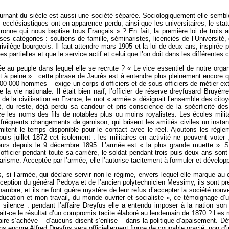
tournant du siècle est aussi une société séparée. Sociologiquement elle sembl
s ecclésiastiques ont en apparence perdu, ainsi que les universitaires, le sta
ronne qui nous baptise tous Français » ? En fait, la première loi de trois 
catégories : soutiens de famille, séminaristes, licenciés de l’Université, ou
 privilège bourgeois. Il faut attendre mars 1905 et la loi de deux ans, inspirée
 partielles et que le service actif et celui que l’on doit dans les différentes
 au peuple dans lequel elle se recrute ? « Le vice essentiel de notre organis
l’est à peine » : cette phrase de Jaurès est à entendre plus pleinement encore
0 000 hommes – exige un corps d’officiers et de sous-officiers de métier ext
e la vie nationale. Il était bien naïf, l’officier de réserve dreyfusard Bruyè
el de la civilisation en France, le mot « armée » désignait l’ensemble des cit
vait, du reste, déjà perdu sa candeur et pris conscience de la spécificité des
 les noms des fils de notables plus ou moins royalistes. Les écoles milita
 fréquents changements de garnison, qui brisent les amitiés civiles un insta
limitent le temps disponible pour le contact avec le réel. Ajoutons les règl
uis juillet 1872 cet isolement : les militaires en activité ne peuvent voter
urs depuis le 9 décembre 1895. L’armée est « la plus grande muette ». Sa 
’officier pendant toute sa carrière, le soldat pendant trois puis deux ans son
sarisme. Acceptée par l’armée, elle l’autorise tacitement à formuler et dévelo
s, si l’armée, qui déclare servir non le régime, envers lequel elle marque au 
’exception du général Pedoya et de l’ancien polytechnicien Messimy, ils sont p
ambre, et ils ne font guère mystère de leur refus d’accepter la société nouvel
 éducation et mon travail, du monde ouvrier et socialiste », ce témoignage d’
e silence : pendant l’affaire Dreyfus elle a entendu imposer à la nation son
t-ce le résultat d’un compromis tacite élaboré au lendemain de 1870 ? Les min
faire s’achève – d’aucuns disent s’enlise – dans la politique d’apaisement. Déf
ans encore Alfred Dreyfus sera officiellement figure de coupable gracié, non 