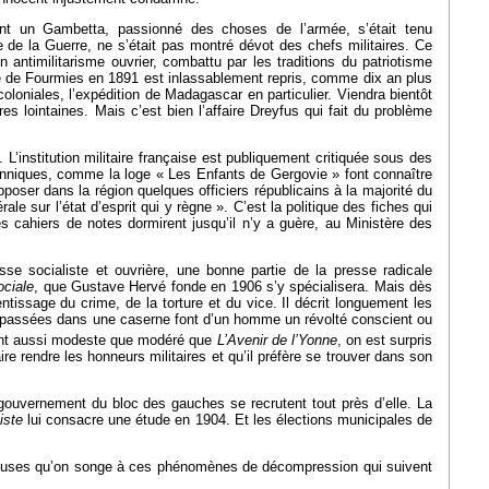
ment un Gambetta, passionné des choses de l’armée, s’était tenu
 de la Guerre, ne s’était pas montré dévot des chefs militaires. Ce
 antimilitarisme ouvrier, combattu par les traditions du patriotisme
ique de Fourmies en 1891 est inlassablement repris, comme dix an plus
oloniales, l’expédition de Madagascar en particulier. Viendra bientôt
s lointaines. Mais c’est bien l’affaire Dreyfus qui fait du problème
 L’institution militaire française est publiquement critiquée sous des
nniques, comme la loge « Les Enfants de Gergovie » font connaître
oser dans la région quelques officiers républicains à la majorité du
le sur l’état d’esprit qui y règne ». C’est la politique des fiches qui
 cahiers de notes dormirent jusqu’il n’y a guère, au Ministère des
e socialiste et ouvrière, une bonne partie de la presse radicale
ociale
, que Gustave Hervé fonde en 1906 s’y spécialisera. Mais dès
ntissage du crime, de la torture et du vice. Il décrit longuement les
s passées dans une caserne font d’un homme un révolté conscient ou
sant aussi modeste que modéré que
L’
Avenir de l’Yonne
, on est surpris
re rendre les honneurs militaires et qu’il préfère se trouver dans son
 gouvernement du bloc des gauches se recrutent tout près d’elle. La
iste
lui consacre une étude en 1904. Et les élections municipales de
breuses qu’on songe à ces phénomènes de décompression qui suivent