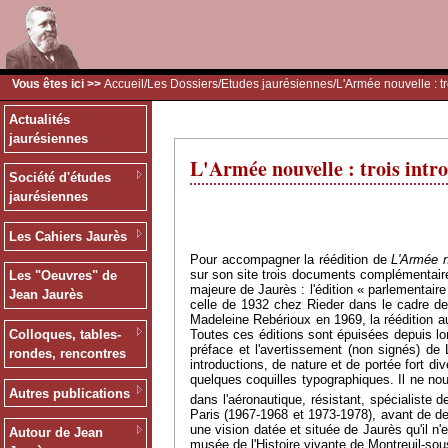
Vous êtes ici >>
Accueil
/
Les Dossiers
/
Etudes jaurésiennes
/L'Armée nouvelle : tr
Actualités
jaurésiennes
L'Armée nouvelle : trois intr
Société d'études
jaurésiennes
Les Cahiers Jaurès
Pour accompagner la réédition de
L'Armée n
sur son site trois documents complémentaires
Les "Oeuvres" de
majeure de Jaurès : l'édition « parlementair
Jean Jaurès
celle de 1932 chez Rieder dans le cadre de
Madeleine Rebérioux en 1969, la réédition 
Toutes ces éditions sont épuisées depuis lon
Colloques, tables-
préface et l'avertissement (non signés) de
rondes, rencontres
introductions, de nature et de portée fort d
quelques coquilles typographiques. Il ne no
Autres publications
dans l'aéronautique, résistant, spécialiste
Paris (1967-1968 et 1973-1978), avant de de
une vision datée et située de Jaurès qu'il n'
Autour de Jean
musée de l'Histoire vivante de Montreuil-so