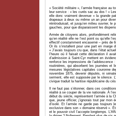
« Société militaire », l’armée française au 
leur service : « les curés sac au dos ! » Le
elle donc vraiment devenue « la grande pat
drapeaux à deux ou même un an pour diverses 
réintroduisait, et jusqu’en milieu ouvrier, le
gauches, pour que disparaissent les dispenses
Armée de citoyens alors, profondément reliée
qu’en réalité elle ne l’est point ou qu’elle 
effectif constamment encaserné – près de 60
Or ils s’installent pour une part en marge d
« J’avais toujours cru que, dans l’état actu
l’heure où il faisait cette déclaration il a
d’admission à Saint-Cyr mettent en évidence
renforce les impressions de l’adolescence :
routinières, qui absorbent les journées et 
mesures législatives capitales couronne dep
novembre 1875, devenir députés, ni sénate
serment, elle est supposée par le silence. L
civique traduit la hantise républicaine du cé
Il ne faut pas s’étonner, dans ces condition
réalité à se couper de la vie nationale. À l
début du siècle, représentent l’armée à la Ch
que, jeune officier, j’ignorais tout par mon
d’isolé. Et l’armée ne garde pas toujours l
exclusive dans son « domaine réservé ». Étai
et le pouvoir civil l’accepte longtemps. L’Af
la diriger ? Nullement. Pendant plus de six 