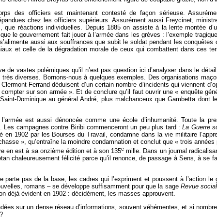
 corps des officiers est maintenant contesté de façon sérieuse. Assuré
andues chez les officiers supérieurs. Assurément aussi Freycinet, ministre
s, que réactions individuelles. Depuis 1885 on assiste à la lente montée d’un
ôle que le gouvernement fait jouer à l’armée dans les grèves : l’exemple trag
 s’alimente aussi aux souffrances que subit le soldat pendant les conquêtes c
iaux et celle de la dégradation morale de ceux qui combattent dans ces terre
e de vastes polémiques qu’il n’est pas question ici d’analyser dans le détail.
s très diverses. Bornons-nous à quelques exemples. Des organisations maço
Clermont-Ferrand déduisent d’un certain nombre d’incidents qui viennent d’opp
 compter sur son armée ». Et de conclure qu’il faut ouvrir une « enquête généra
ue Saint-Dominique au général André, plus malchanceux que Gambetta dont les
l’armée est aussi dénoncée comme une école d’inhumanité. Toute la press
ou. Les campagnes contre Biribi commenceront un peu plus tard :
La
Guerre s
té en 1902 par les Bourses du Travail, condamne dans la vie militaire l’appre
 chasse », qu’entraîne la moindre condamnation et conclut que « trois année
e
ure en est à sa onzième édition et à son 135
mille. Dans un journal radicali
etan chaleureusement félicité parce qu’il renonce, de passage à Sens, à se fai
parte pas de la base, les cadres qui l’expriment et poussent à l’action le
nt, nouvelles, romans – se développe suffisamment pour que la sage
Revue social
ion déjà évident en 1902 : décidément, les masses approuvent.
fondées sur un dense réseau d’informations, souvent véhémentes, et si nom
 ?