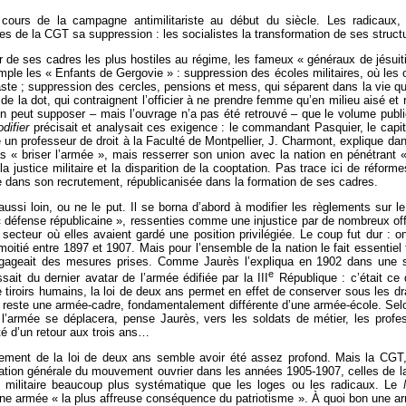
cours de la campagne antimilitariste au début du siècle. Les radicaux, 
les de la CGT sa suppression : les socialistes la transformation de ses struct
er de ses cadres les plus hostiles au régime, les fameux « généraux de jésuiti
e les « Enfants de Gergovie » : suppression des écoles militaires, où les off
te ; suppression des cercles, pensions et mess, qui séparent dans la vie quo
de la dot, qui contraignent l’officier à ne prendre femme qu’en milieu aisé et
peut supposer – mais l’ouvrage n’a pas été retrouvé – que le volume publié a
difier
précisait et analysait ces exigence : le commandant Pasquier, le capitai
 un professeur de droit à la Faculté de Montpellier, J. Charmont, explique da
s « briser l’armée », mais resserrer son union avec la nation en pénétrant «
la justice militaire et la disparition de la cooptation. Pas trace ici de réfor
e dans son recrutement, républicanisée dans la formation de ses cadres.
 aussi loin, ou ne le put. Il se borna d’abord à modifier les règlements sur 
 défense républicaine », ressenties comme une injustice par de nombreux offi
 secteur où elles avaient gardé une position privilégiée. Le coup fut dur :
 moitié entre 1897 et 1907. Mais pour l’ensemble de la nation le fait essentie
égageait des mesures prises. Comme Jaurès l’expliqua en 1902 dans une s
e
ait du dernier avatar de l’armée édifiée par la III
République : c’était ce 
e tiroirs humains, la loi de deux ans permet en effet de conserver sous les d
 reste une armée-cadre, fondamentalement différente d’une armée-école. Selon
 de l’armée se déplacera, pense Jaurès, vers les soldats de métier, les pr
ité d’un retour aux trois ans…
ement de la loi de deux ans semble avoir été assez profond. Mais la CGT, 
calisation générale du mouvement ouvrier dans les années 1905-1907, celles de
 militaire beaucoup plus systématique que les loges ou les radicaux. Le
une armée « la plus affreuse conséquence du patriotisme ». À quoi bon une a