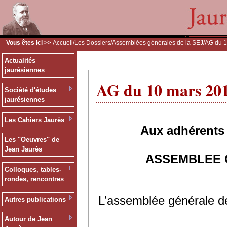
Vous êtes ici >>
Accueil
/
Les Dossiers
/
Assemblées générales de la SEJ
/AG du 
Actualités
jaurésiennes
AG du 10 mars 20
Société d'études
jaurésiennes
Les Cahiers Jaurès
Aux adhérents 
Les "Oeuvres" de
Jean Jaurès
ASSEMBLEE 
Colloques, tables-
rondes, rencontres
L’assemblée générale de
Autres publications
Autour de Jean