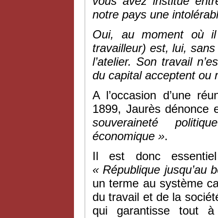
vous avez institué entr
notre pays une intolérabl
Oui, au moment où il 
travailleur) est, lui, s
l’atelier. Son travail n
du capital acceptent ou r
A l’occasion d’une réu
1899, Jaurès dénonce en
souveraineté polit
économique »
.
Il est donc essentie
« République jusqu’au 
un terme au système cap
du travail et de la socié
qui garantisse tout à 