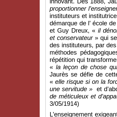
innovant. Dès 1888, Jau
proportionner l’enseigne
instituteurs et institutr
démarque de l’ école de
et Guy Dreux, «
il dén
et conservateur
» qui se
des instituteurs, par d
méthodes pédagogiques
répétition qui transform
«
la leçon de chose qu
Jaurès se défie de cet
«
elle risque si on la fo
une servitude »
et d’abo
de méticuleux et d’appa
3/05/1914)
L’enseignement exigeant