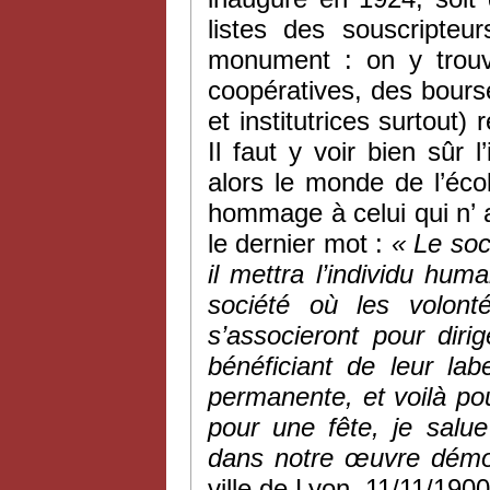
listes des souscripte
monument : on y trouv
coopératives, des bourse
et institutrices surtout)
Il faut y voir bien sûr 
alors le monde de l’éco
hommage à celui qui n’ a 
le dernier mot :
« Le soc
il mettra l’individu hu
société où les volonté
s’associeront pour diri
bénéficiant de leur la
permanente, et voilà po
pour une fête, je salue
dans notre œuvre démo
ville de Lyon, 11/11/1900