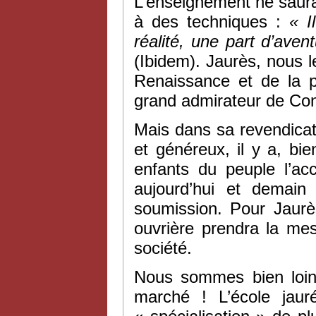
L’enseignement ne saura
à des techniques :
«
I
réalité, une part d’aven
(Ibidem). Jaurès, nous 
Renaissance et de la 
grand admirateur de Con
Mais dans sa revendica
et généreux, il y a, bi
enfants du peuple l’acc
aujourd’hui et demain
soumission. Pour Jaurès
ouvrière prendra la me
société.
Nous sommes bien loin 
marché ! L’école jaur