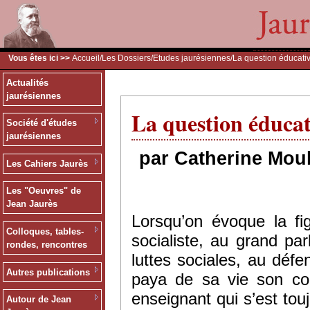
Vous êtes ici >>
Accueil
/
Les Dossiers
/
Etudes jaurésiennes
/La question éducati
Actualités
jaurésiennes
La question éducat
Société d'études
jaurésiennes
par Catherine Moul
Les Cahiers Jaurès
Les "Oeuvres" de
Jean Jaurès
Lorsqu’on évoque la f
Colloques, tables-
socialiste, au grand p
rondes, rencontres
luttes sociales, au défe
Autres publications
paya de sa vie son co
enseignant qui s’est to
Autour de Jean