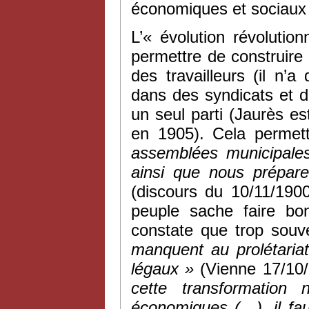
économiques et sociaux d
L’« évolution révolutio
permettre de construire 
des travailleurs (il n’
dans des syndicats et de
un seul parti (Jaurès es
en 1905). Cela perme
assemblées municipales
ainsi que nous prépare
(discours du 10/11/190
peuple sache faire bo
constate que trop souv
manquent au prolétaria
légaux »
(Vienne 17/10/
cette transformation
économiques (…), il fau