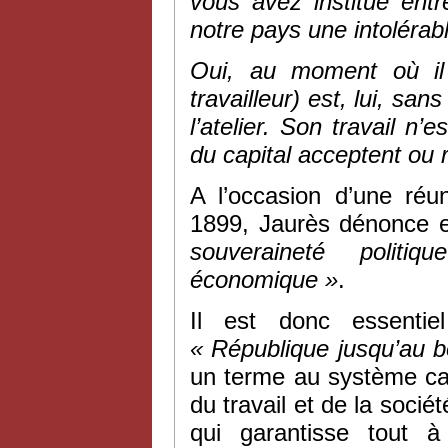
vous avez institué entr
notre pays une intolérabl
Oui, au moment où il 
travailleur) est, lui, s
l’atelier. Son travail n
du capital acceptent ou r
A l’occasion d’une réu
1899, Jaurès dénonce en
souveraineté polit
économique »
.
Il est donc essentie
« République jusqu’au 
un terme au système cap
du travail et de la socié
qui garantisse tout à 