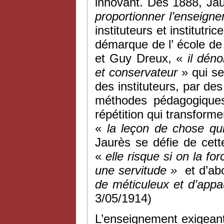
innovant. Dès 1888, Jau
proportionner l’enseigne
instituteurs et institutr
démarque de l’ école de
et Guy Dreux, «
il dén
et conservateur
» qui se
des instituteurs, par d
méthodes pédagogiques
répétition qui transform
«
la leçon de chose qu
Jaurès se défie de cet
«
elle risque si on la fo
une servitude »
et d’abo
de méticuleux et d’appa
3/05/1914)
L’enseignement exigeant