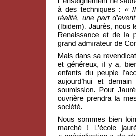
L’enseignement ne saura
à des techniques :
«
I
réalité, une part d’aven
(Ibidem). Jaurès, nous 
Renaissance et de la 
grand admirateur de Con
Mais dans sa revendica
et généreux, il y a, bi
enfants du peuple l’acc
aujourd’hui et demain
soumission. Pour Jaurès
ouvrière prendra la me
société.
Nous sommes bien loin 
marché ! L’école jaur