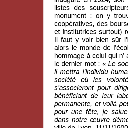
listes des souscripte
monument : on y trouv
coopératives, des bourse
et institutrices surtout)
Il faut y voir bien sûr 
alors le monde de l’éco
hommage à celui qui n’ a 
le dernier mot :
« Le soc
il mettra l’individu hu
société où les volonté
s’associeront pour diri
bénéficiant de leur la
permanente, et voilà po
pour une fête, je salue
dans notre œuvre démo
ville de Lyon, 11/11/1900