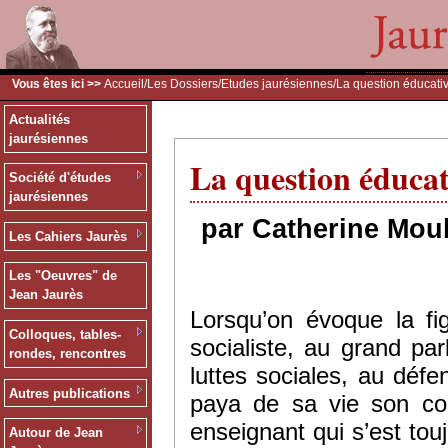
Vous êtes ici >>
Accueil
/
Les Dossiers
/
Etudes jaurésiennes
/La question éducati
Actualités
jaurésiennes
La question éducat
Société d'études
jaurésiennes
par Catherine Moul
Les Cahiers Jaurès
Les "Oeuvres" de
Jean Jaurès
Lorsqu’on évoque la f
Colloques, tables-
socialiste, au grand p
rondes, rencontres
luttes sociales, au défe
Autres publications
paya de sa vie son co
enseignant qui s’est to
Autour de Jean