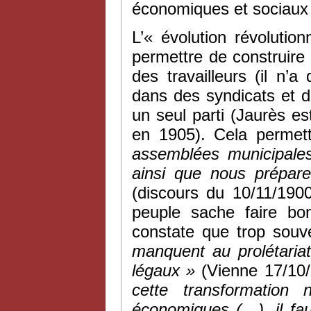
économiques et sociaux d
L’« évolution révolutio
permettre de construire 
des travailleurs (il n’
dans des syndicats et de
un seul parti (Jaurès es
en 1905). Cela perme
assemblées municipales
ainsi que nous prépare
(discours du 10/11/190
peuple sache faire bo
constate que trop souv
manquent au prolétaria
légaux »
(Vienne 17/10/
cette transformation
économiques (…), il fau