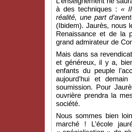
L’enseignement ne saura
à des techniques :
«
I
réalité, une part d’aven
(Ibidem). Jaurès, nous 
Renaissance et de la 
grand admirateur de Con
Mais dans sa revendica
et généreux, il y a, bi
enfants du peuple l’acc
aujourd’hui et demain
soumission. Pour Jaurès
ouvrière prendra la me
société.
Nous sommes bien loin 
marché ! L’école jaur