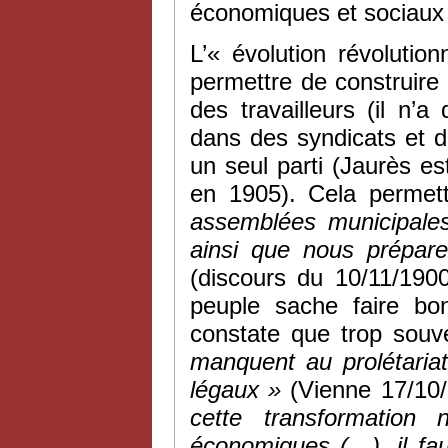
économiques et sociaux d
L’« évolution révolutio
permettre de construire 
des travailleurs (il n’
dans des syndicats et de
un seul parti (Jaurès es
en 1905). Cela perme
assemblées municipales
ainsi que nous prépare
(discours du 10/11/190
peuple sache faire bo
constate que trop souv
manquent au prolétaria
légaux »
(Vienne 17/10/
cette transformation
économiques (…), il fau