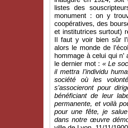
listes des souscripte
monument : on y trouv
coopératives, des bourse
et institutrices surtout)
Il faut y voir bien sûr 
alors le monde de l’éco
hommage à celui qui n’ a 
le dernier mot :
« Le soc
il mettra l’individu hu
société où les volonté
s’associeront pour diri
bénéficiant de leur la
permanente, et voilà po
pour une fête, je salue
dans notre œuvre démo
ville de Lyon, 11/11/1900