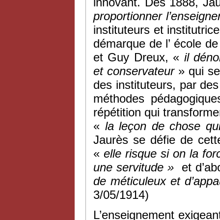
innovant. Dès 1888, Jau
proportionner l’enseigne
instituteurs et institutr
démarque de l’ école de
et Guy Dreux, «
il dén
et conservateur
» qui se
des instituteurs, par d
méthodes pédagogiques
répétition qui transform
«
la leçon de chose qu
Jaurès se défie de cet
«
elle risque si on la fo
une servitude »
et d’abo
de méticuleux et d’appa
3/05/1914)
L’enseignement exigeant