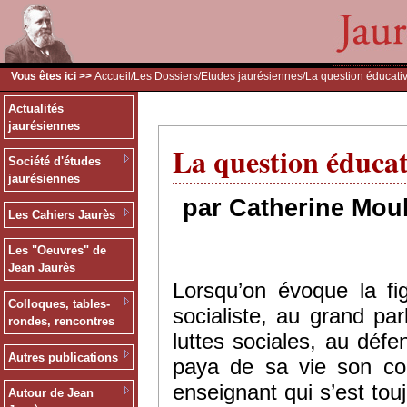
Vous êtes ici >>
Accueil
/
Les Dossiers
/
Etudes jaurésiennes
/La question éducati
Actualités
jaurésiennes
La question éducat
Société d'études
jaurésiennes
par Catherine Moul
Les Cahiers Jaurès
Les "Oeuvres" de
Jean Jaurès
Lorsqu’on évoque la f
Colloques, tables-
socialiste, au grand p
rondes, rencontres
luttes sociales, au défe
Autres publications
paya de sa vie son co
enseignant qui s’est to
Autour de Jean