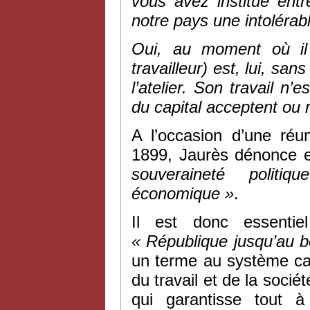
vous avez institué entr
notre pays une intolérabl
Oui, au moment où il 
travailleur) est, lui, s
l’atelier. Son travail n
du capital acceptent ou r
A l’occasion d’une réu
1899, Jaurès dénonce en
souveraineté polit
économique »
.
Il est donc essentie
« République jusqu’au 
un terme au système cap
du travail et de la socié
qui garantisse tout à 