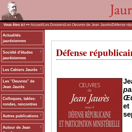
Vous êtes ici >>
Accueil
/
Les Dossiers
/
Les
Oeuvres
de Jean Jaurès
/Défense répu
Actualités
jaurésiennes
Défense républicain
Société d'études
jaurésiennes
Les Cahiers Jaurès
J
Les "Oeuvres" de
Jean Jaurès
pa
Œu
Colloques, tables-
e
rondes, rencontres
se
Autres publications
Autour de Jean