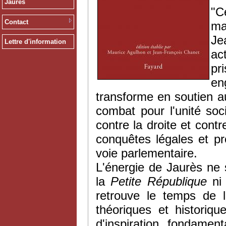
Jaurès
"
C
Contact
ma
J
Lettre d'information
act
pri
e
transforme
en
soutien
a
combat pour
l'unité
soci
contre
la
droite
et
cont
conquêtes
légales
et pr
voie
parlementaire
.
L'énergie de
Jaurès
ne s
la
Petite République
ni
retrouve le temps de l
théoriques et historiq
d'inspiration fondame