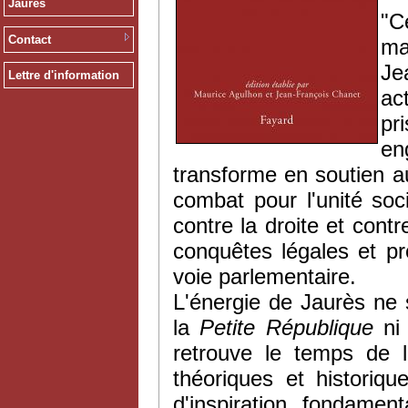
Jaurès
"
C
Contact
ma
J
Lettre d'information
act
pri
e
transforme
en
soutien
a
combat pour
l'unité
soci
contre
la
droite
et
cont
conquêtes
légales
et pr
voie
parlementaire
.
L'énergie de
Jaurès
ne s
la
Petite République
ni
retrouve le temps de l
théoriques et historiq
d'inspiration fondame