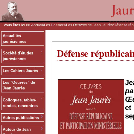
Vous êtes ici >>
Accueil
/
Les Dossiers
/
Les
Oeuvres
de Jean Jaurès
/Défense répu
Actualités
jaurésiennes
Défense républicain
Société d'études
jaurésiennes
Les Cahiers Jaurès
J
Les "Oeuvres" de
Jean Jaurès
pa
Œu
Colloques, tables-
e
rondes, rencontres
se
Autres publications
Autour de Jean