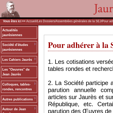
Vous êtes ici >>
Accueil
/
Les Dossiers
/
Assemblées générales de la SEJ
/Pour ad
Actualités
jaurésiennes
Pour adhérer à la 
Société d'études
jaurésiennes
Les Cahiers Jaurès
1. Les cotisations versé
tables rondes et recherc
Les "Oeuvres" de
Jean Jaurès
2. La Société participe 
Colloques, tables-
parution annuelle co
rondes, rencontres
articles sur Jaurès et su
Autres publications
République, etc. Cert
Autour de Jean
parution des Œuvres de 