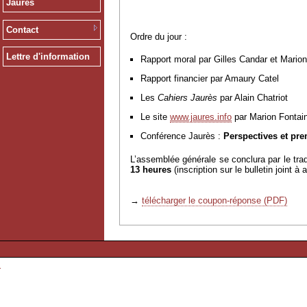
Jaurès
Contact
Ordre du jour :
Lettre d'information
Rapport moral par Gilles Candar et Mario
Rapport financier par Amaury Catel
Les
Cahiers Jaurès
par Alain Chatriot
Le site
www.jaures.info
par Marion Fontai
Conférence Jaurès :
Perspectives et pre
L’assemblée générale se conclura par le tra
13 heures
(inscription sur le bulletin joint 
→
télécharger le coupon-réponse (PDF)