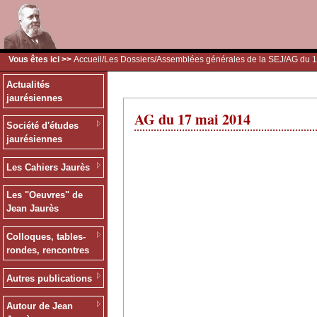
Vous êtes ici >>
Accueil
/
Les Dossiers
/
Assemblées générales de la SEJ
/AG du 
Actualités
jaurésiennes
AG du 17 mai 2014
Société d'études
jaurésiennes
Les Cahiers Jaurès
Les "Oeuvres" de
Jean Jaurès
Colloques, tables-
rondes, rencontres
Autres publications
Autour de Jean