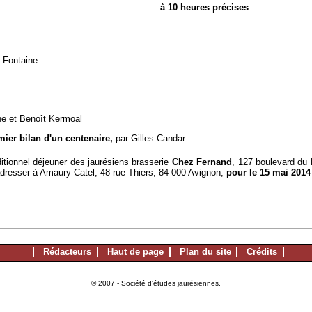
à 10 heures précises
n Fontaine
ne et Benoît Kermoal
mier bilan d'un centenaire,
par Gilles Candar
ditionnel déjeuner des jaurésiens brasserie
Chez Fernand
, 127 boulevard du
à adresser à Amaury Catel, 48 rue Thiers, 84 000 Avignon,
pour le 15 mai 2014 
Rédacteurs
Haut de page
Plan du site
Crédits
© 2007 - Société d'études jaurésiennes.