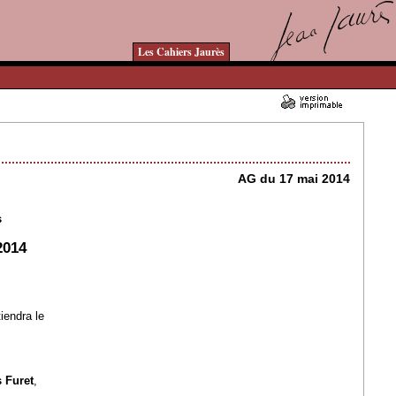
Les Cahiers Jaurès
13/04/2014 - Lu 11175 fois
AG du 17 mai 2014
s
2014
iendra le
 Furet
,