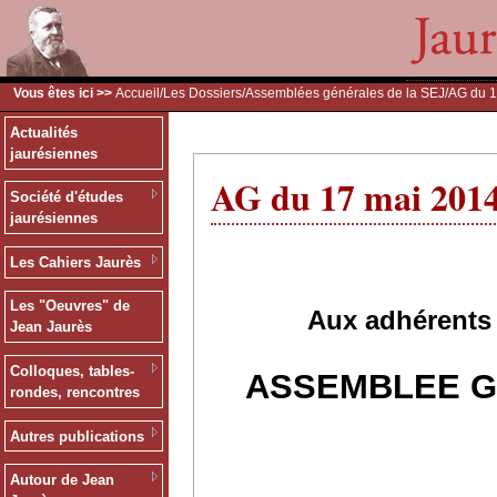
Vous êtes ici >>
Accueil
/
Les Dossiers
/
Assemblées générales de la SEJ
/AG du 
Actualités
jaurésiennes
AG du 17 mai 201
Société d'études
jaurésiennes
Les Cahiers Jaurès
Les "Oeuvres" de
Aux adhérents 
Jean Jaurès
Colloques, tables-
ASSEMBLEE GE
rondes, rencontres
Autres publications
Autour de Jean