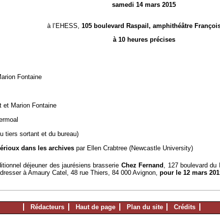
samedi 14 mars 2015
à l’EHESS,
105 boulevard Raspail, amphithéâtre François
à 10 heures précises
Marion Fontaine
ot et Marion Fontaine
ermoal
u tiers sortant et du bureau)
rioux dans les archives
par Ellen Crabtree (Newcastle University)
ditionnel déjeuner des jaurésiens brasserie
Chez Fernand
, 127 boulevard du
à adresser à Amaury Catel, 48 rue Thiers, 84 000 Avignon,
pour le 12 mars 201
Rédacteurs
Haut de page
Plan du site
Crédits