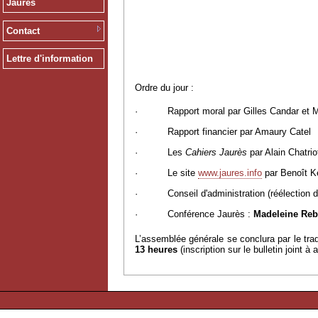
Jaurès
Contact
Lettre d'information
Ordre du jour :
·
Rapport moral par Gilles Candar et 
·
Rapport financier par Amaury Catel
·
Les
Cahiers Jaurès
par Alain Chatri
·
Le site
www.jaures.info
par Benoît K
·
Conseil d'administration (réélection d
·
Conférence Jaurès :
Madeleine Rebé
L’assemblée générale se conclura par le tra
13 heures
(inscription sur le bulletin joint 