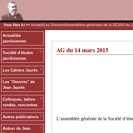
Vous êtes ici >>
Accueil
/
Les Dossiers
/
Assemblées générales de la SEJ
/AG du 
Actualités
jaurésiennes
AG du 14 mars 2015
Société d'études
jaurésiennes
Les Cahiers Jaurès
Les "Oeuvres" de
Jean Jaurès
Colloques, tables-
rondes, rencontres
Autres publications
L’assemblée générale de la Société d’étud
Autour de Jean