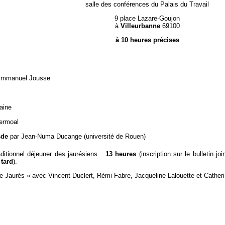
salle des conférences du Palais d
u Travail
9 place
Lazare-Goujon
à
Villeurbanne
69100
à 10 heures précises
t Emmanuel Jousse
aine
ermoal
sde
par Jean-Numa Ducange (université de Rouen)
ditionnel déjeuner des jaurésiens
13 heures
(inscription sur le bulletin 
 tard
).
de Jaurès »
avec Vincent Duclert, Rémi Fabre, Jacqueline Lalouette et Catheri