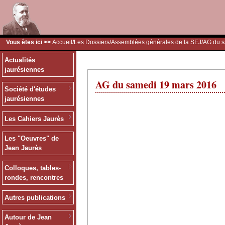
Vous êtes ici >>
Accueil
/
Les Dossiers
/
Assemblées générales de la SEJ
/AG du 
Actualités
jaurésiennes
AG du samedi 19 mars 2016
Société d'études
jaurésiennes
Les Cahiers Jaurès
Les "Oeuvres" de
Jean Jaurès
Colloques, tables-
rondes, rencontres
Autres publications
Autour de Jean