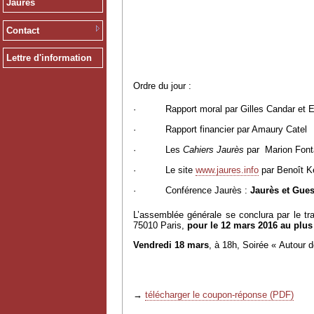
Jaurès
Contact
Lettre d'information
Ordre du jour :
·
Rapport moral par Gilles Candar e
·
Rapport financier par Amaury Catel
·
Les
Cahiers Jaurès
par
Marion Font
·
Le site
www.jaures.info
par Benoît K
·
Conférence Jaurès :
Jaurès et Gue
L’assemblée générale se conclura par le tra
75010 Paris,
pour le 12 mars 2016 au plus
Vendredi 18 mars
, à 18h,
Soirée « Autour 
→
télécharger le coupon-réponse (PDF)