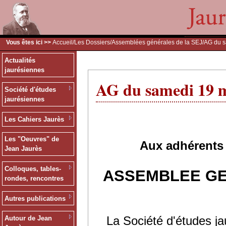
Vous êtes ici >>
Accueil
/
Les Dossiers
/
Assemblées générales de la SEJ
/AG du 
Actualités
jaurésiennes
AG du samedi 19 
Société d'études
jaurésiennes
Les Cahiers Jaurès
Les "Oeuvres" de
Aux adhérents 
Jean Jaurès
Colloques, tables-
ASSEMBLEE GE
rondes, rencontres
Autres publications
La Société d'études ja
Autour de Jean