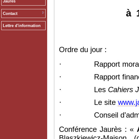
Jaurès
à
Contact
Lettre d'information
Ordre du jour :
·
Rapport mora
·
Rapport finan
·
Les
Cahiers 
·
Le site
www.ja
·
Conseil d’admi
Conférence Jaurès :
«
Blaszkiewicz-Maison (