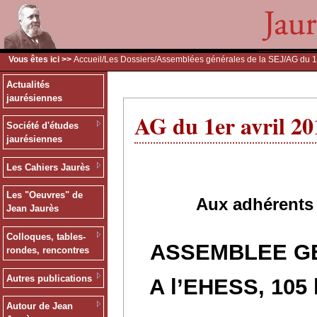
Vous êtes ici >>
Accueil
/
Les Dossiers
/
Assemblées générales de la SEJ
/AG du 1
Actualités
jaurésiennes
AG du 1er avril 20
Société d'études
jaurésiennes
Les Cahiers Jaurès
Les "Oeuvres" de
Aux adhérents 
Jean Jaurès
Colloques, tables-
ASSEMBLEE G
rondes, rencontres
Autres publications
A l’EHESS, 105 
Autour de Jean