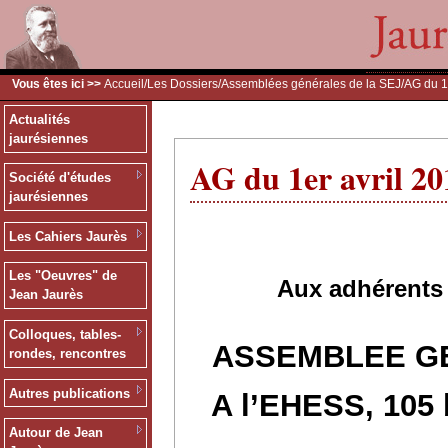
Vous êtes ici >>
Accueil
/
Les Dossiers
/
Assemblées générales de la SEJ
/AG du 1
Actualités
jaurésiennes
AG du 1er avril 20
Société d'études
jaurésiennes
Les Cahiers Jaurès
Les "Oeuvres" de
Aux adhérents 
Jean Jaurès
Colloques, tables-
ASSEMBLEE G
rondes, rencontres
Autres publications
A l’EHESS, 105 
Autour de Jean