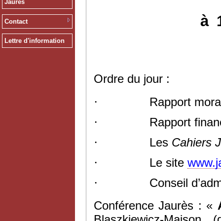
Jaurès
à
Contact
Lettre d'information
Ordre du jour :
·
Rapport mora
·
Rapport finan
·
Les
Cahiers 
·
Le site
www.ja
·
Conseil d’admi
Conférence Jaurès :
«
Blaszkiewicz-Maison (