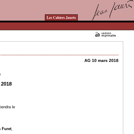
Les Cahiers Jaurès
07/02/2018 - Lu 15188 fois
AG 10 mars 2018
s
2018
iendra le
 Furet
,