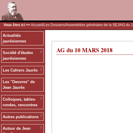
Vous êtes ici >>
Accueil
/
Les Dossiers
/
Assemblées générales de la SEJ
/AG du 
Actualités
jaurésiennes
AG du 10 MARS 2018
Société d'études
jaurésiennes
Les Cahiers Jaurès
Les "Oeuvres" de
Jean Jaurès
Colloques, tables-
rondes, rencontres
Autres publications
Autour de Jean