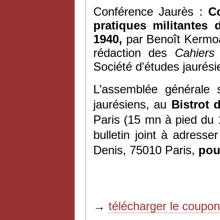
Conférence Jaurès :
Co
pratiques militantes 
1940,
par Benoît Kermo
rédaction des
Cahiers
Société d'études jaurés
L’assemblée générale s
jaurésiens, au
Bistrot
Paris (15 mn à pied du
bulletin joint à adress
Denis, 75010 Paris,
pour
→
télécharger le coupo