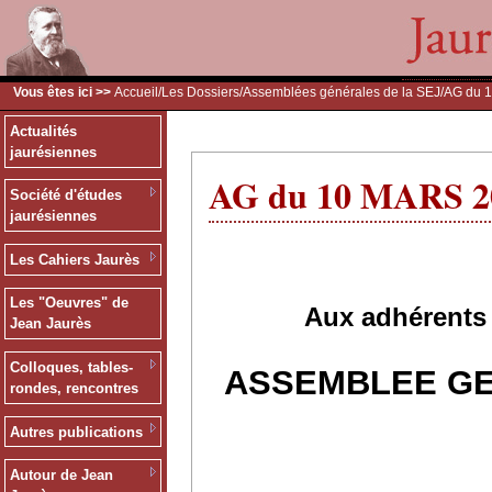
Vous êtes ici >>
Accueil
/
Les Dossiers
/
Assemblées générales de la SEJ
/AG du 
Actualités
jaurésiennes
AG du 10 MARS 2
Société d'études
jaurésiennes
Les Cahiers Jaurès
Les "Oeuvres" de
Aux adhérents 
Jean Jaurès
Colloques, tables-
ASSEMBLEE GE
rondes, rencontres
Autres publications
Autour de Jean