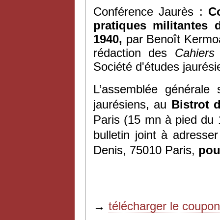
Conférence Jaurès :
Co
pratiques militantes 
1940,
par Benoît Kermo
rédaction des
Cahiers
Société d'études jaurés
L’assemblée générale s
jaurésiens, au
Bistrot
Paris (15 mn à pied du
bulletin joint à adress
Denis, 75010 Paris,
pour
→
télécharger le coupo