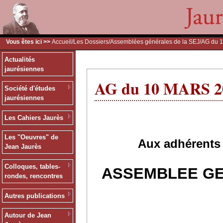
Vous êtes ici >>
Accueil
/
Les Dossiers
/
Assemblées générales de la SEJ
/AG du 
Actualités
jaurésiennes
AG du 10 MARS 2
Société d'études
jaurésiennes
Les Cahiers Jaurès
Les "Oeuvres" de
Aux adhérents 
Jean Jaurès
Colloques, tables-
ASSEMBLEE GE
rondes, rencontres
Autres publications
Autour de Jean