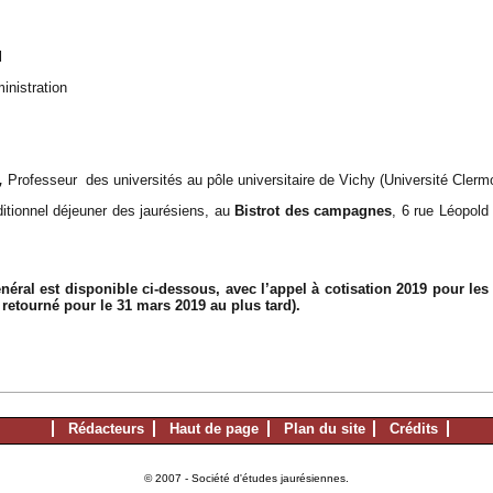
l
inistration
,
Professeur
des universités au pôle universitaire de Vichy
(Université Clerm
ditionnel déjeuner des jaurésiens, au
Bistrot des campagnes
, 6 rue Léopold
énéral est disponible ci-dessous, avec l’appel à cotisation 2019 pour le
e retourné pour le 31 mars 2019 au plus tard).
Rédacteurs
Haut de page
Plan du site
Crédits
© 2007 - Société d'études jaurésiennes.