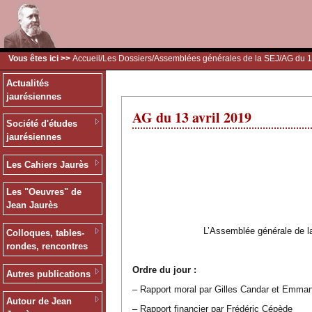
Vous êtes ici >>
Accueil
/
Les Dossiers
/
Assemblées générales de la SEJ
/AG du 1
Actualités
jaurésiennes
AG du 13 avril 2019
Société d'études
jaurésiennes
Les Cahiers Jaurès
Les "Oeuvres" de
Jean Jaurès
L’Assemblée générale de la
Colloques, tables-
rondes, rencontres
Ordre du jour :
Autres publications
– Rapport moral par Gilles Candar et Emma
Autour de Jean
– Rapport financier par Frédéric Cépède