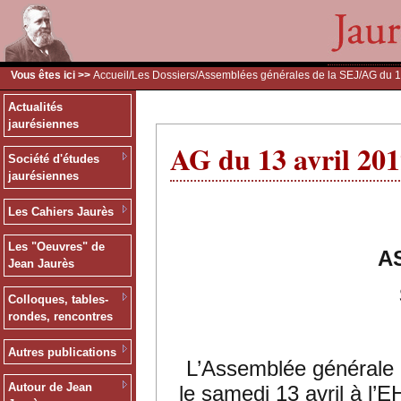
Vous êtes ici >>
Accueil
/
Les Dossiers
/
Assemblées générales de la SEJ
/AG du 1
Actualités
jaurésiennes
AG du 13 avril 20
Société d'études
jaurésiennes
Les Cahiers Jaurès
Les "Oeuvres" de
A
Jean Jaurès
Colloques, tables-
rondes, rencontres
Autres publications
L’Assemblée générale d
Autour de Jean
le samedi 13 avril à l