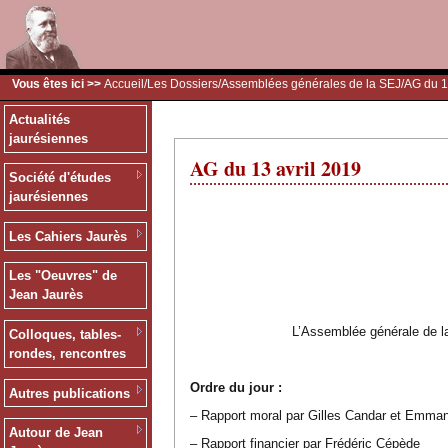
Vous êtes ici >>
Accueil
/
Les Dossiers
/
Assemblées générales de la SEJ
/AG du 1
Actualités
jaurésiennes
AG du 13 avril 2019
Société d'études
jaurésiennes
Les Cahiers Jaurès
Les "Oeuvres" de
Jean Jaurès
L’Assemblée générale de la
Colloques, tables-
rondes, rencontres
Ordre du jour :
Autres publications
– Rapport moral par Gilles Candar et Emma
Autour de Jean
– Rapport financier par Frédéric Cépède