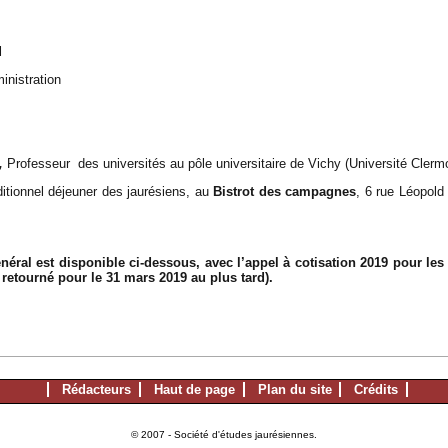
l
inistration
,
Professeur
des universités au pôle universitaire de Vichy
(Université Clerm
ditionnel déjeuner des jaurésiens, au
Bistrot des campagnes
, 6 rue Léopold
énéral est disponible ci-dessous, avec l’appel à cotisation 2019 pour le
e retourné pour le 31 mars 2019 au plus tard).
Rédacteurs
Haut de page
Plan du site
Crédits
© 2007 - Société d'études jaurésiennes.