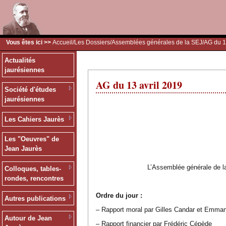
Vous êtes ici >>
Accueil
/
Les Dossiers
/
Assemblées générales de la SEJ
/AG du 1
Actualités
jaurésiennes
AG du 13 avril 2019
Société d'études
jaurésiennes
Les Cahiers Jaurès
Les "Oeuvres" de
Jean Jaurès
L’Assemblée générale de la
Colloques, tables-
rondes, rencontres
Ordre du jour :
Autres publications
– Rapport moral par Gilles Candar et Emma
Autour de Jean
– Rapport financier par Frédéric Cépède