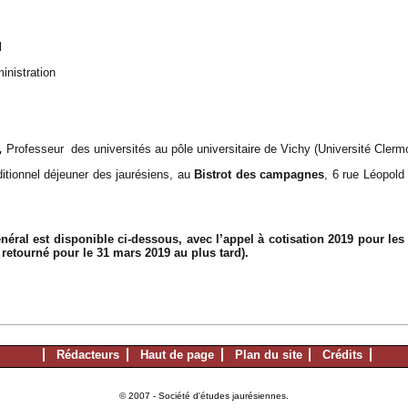
l
inistration
,
Professeur
des universités au pôle universitaire de Vichy
(Université Clerm
ditionnel déjeuner des jaurésiens, au
Bistrot des campagnes
, 6 rue Léopold
énéral est disponible ci-dessous, avec l’appel à cotisation 2019 pour le
e retourné pour le 31 mars 2019 au plus tard).
Rédacteurs
Haut de page
Plan du site
Crédits
© 2007 - Société d'études jaurésiennes.